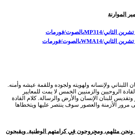
ر الموارنة
MP3
بالصوت/فورمات
WMA
بالصوت/فورمات
 اللبناني ولإنسانه ولهويته ولجوده وللقمة عيشه وأمنه.
قادة الروحيين والزمنيين الخمس لا يمت للمعايير
تقديس للبنان الإنسان والأرض والرسالة. كلام القادة
 مرور الأزمنة والعصور سوف ينتصر عليها ويتخطاها
ون للغاية، ونحن مثلهم، ومجروحون في كرامتهم الوطنية. ويقبحون