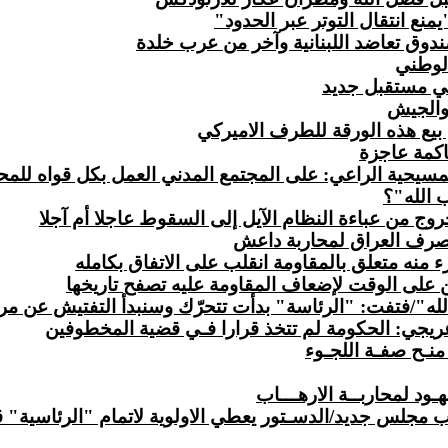
 انتقال التوتر عبر الحدود"
دوق تعاضد اللبنانية وآخر من عرب خلدة
لوطني
في مستقبل جديد
 والجيش
ل بيع هذه الورقة للطرف الاميركي
اكمة عاجزة
 الله"؟
خروج من عباءة النظام الآيل إلى السقوط عاجلا أم آجلا
بتصرف العراق لمحاربة داعش
نه متعلق بالمقاومة انقلب على الاتفاق بكامله
 على الوقت لإضعاف المقاومة عليه تصفح تاريخها
ه"/فتفت: "الرئاسة" بدأت تتحرّك وسنبدأ التفتيش عن مر
عريجي: الحكومة لم تتخذ قرارا فـي قضية المخطوفين
منـح صفـة اللجـوء
ود لمحاربــة الارهـــاب
 مجلس جديد/الدسـتور يعطي الاولوية لاتمام "الرئاسية" قب