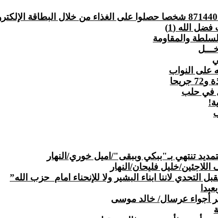
ضل الله (1)
لسلطة والمقاومة
خـــل
ي
 على النواب
جريحا
ل في حلب
ة!
ب
لتمديد تنتهي بـ"ببكي وببقى"/اميل خوري/النهار
اللاجئين/خليل فليحان/النهار
حزب الله”
عبدا
تر أجواء عرسال/ خالد موسى
ة