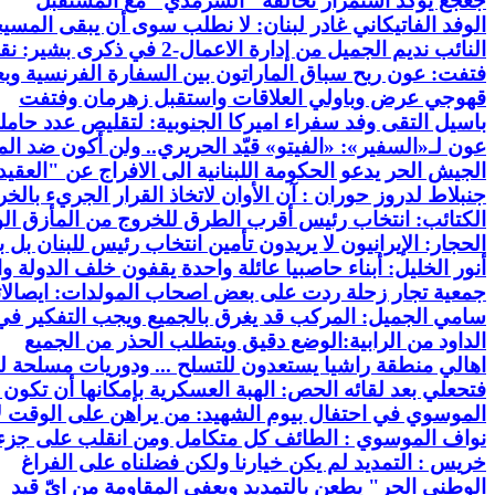
جعجع يؤكد استمرار تحالفه "السرمدي" مع المستقبل
"
الوفد الفاتيكاني غادر لبنان: لا نطلب سوى أن يبقى المس
النائب نديم الجميل من إدارة الاعمال-2 في ذكرى بشير: نقبل التحدي لاننا ابناء البشير ولا للإنحناء امام
فتفت: عون ربح سباق الماراتون بين السفارة الفرنسية وبع
قهوجي عرض وباولي العلاقات واستقبل زهرمان وفتفت
باسيل التقى وفد سفراء اميركا الجنوبية: لتقليص عدد حا
عون
لـ«السفير»: «الفيتو» قيّد الحريري.. ولن أكون ضد الم
الجيش الحر يدعو الحكومة اللبنانية الى الافراج عن "العقيد
جنبلاط لدروز حوران : آن الأوان لاتخاذ القرار الجريء بالخ
الكتائب
: انتخاب رئيس أقرب الطرق للخروج من المأزق ال
الحجار: الإيرانيون لا يريدون تأمين انتخاب رئيس للبنان بل
أنور الخليل: أبناء حاصبيا عائلة واحدة يقفون خلف الدولة 
جمعية تجار زحلة ردت على بعض اصحاب المولدات: ايصالات
سامي
الجميل: المركب قد يغرق بالجميع ويجب التفكير ف
الداود من الرابية:الوضع دقيق ويتطلب الحذر من الجميع
اهالي منطقة راشيا يستعدون للتسلح ... ودوريات مسلحة ل
فتحعلي بعد لقائه الحص: الهبة العسكرية بإمكانها أن تكون 
الموسوي في احتفال بيوم الشهيد: من يراهن على الوقت لإ
نواف الموسوي : الطائف كل متكامل ومن انقلب على جزء من
خريس : التمديد لم يكن خيارنا ولكن فضلناه على الفراغ
الوطني الحر" يطعن بالتمديد ويعفي المقاومة من ايّ قيد