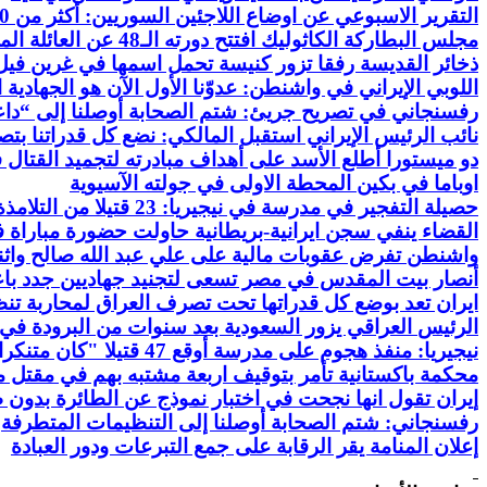
التقرير الاسبوعي عن اوضاع اللاجئين السوريين: أكثر من 871440 شخصا حصلوا على الغذاء من خلال البطاقة الإلكترونية
مجلس البطاركة الكاثوليك افتتح دورته الـ48 عن العائلة المسيحية الراعي: على المجتمع المدني العمل بكل قواه للمحافظة على وحدته وتضام
ذخائر القديسة رفقا تزور كنيسة تحمل اسمها في غرين فيل
اللوبي الإيراني في واشنطن: عدوّنا الأول الآن هو الجهادية 
رفسنجاني في تصريح جريئ: شتم الصحابة أوصلنا إلى “د
نائب الرئيس الإيراني استقبل المالكي: نضع كل قدراتنا ب
دو ميستورا أطلع الأسد على أهداف مبادرته لتجميد القتال
اوباما في بكين المحطة الاولى في جولته الآسيوية
حصيلة التفجير في مدرسة في نيجيريا: 23
قتيلا
من التلامذة و72 جر
القضاء ينفي سجن ايرانية-بريطانية حاولت حضورة مباراة ف
واشنطن تفرض عقوبات مالية على علي عبد الله صالح واثني
أنصار بيت المقدس في مصر تسعى لتجنيد جهاديين جدد باعلان
ايران تعد بوضع كل قدراتها تحت تصرف العراق لمحاربة تنظي
الرئيس
العراقي يزور السعودية بعد سنوات من البرودة في ا
نيجيريا: منفذ هجوم على مدرسة أوقع 47 قتيلا "كان متنكرا
محكمة باكستانية تأمر بتوقيف اربعة مشتبه بهم في مقتل 
إيران تقول انها نجحت في اختبار نموذج عن الطائرة بدون طي
رفسنجاني: شتم الصحابة أوصلنا إلى التنظيمات المتطرفة
إعلان المنامة يقر
الرقابة
على جمع التبرعات ودور العبادة