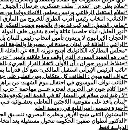
*سلام يعلن عن "تقدم" بملف عسكريي عرسال: الجيش "يمنع
*سلام استقبل الرفاعي ورئيس مجلس الانماء ووفدا من صن
*
الكتائب
: انتخاب رئيس أقرب الطرق للخروج من المأزق ا
*
سامي
الجميل: المركب قد يغرق بالجميع ويجب التفكير 
*أنور الخليل: أبناء حاصبيا عائلة واحدة يقفون خلف الدولة
*الحجار: الإيرانيون لا يريدون تأمين انتخاب رئيس للبنان ب
*الراعي :
العائلة في لبنان مهددة في مصيرها والطبقة الح
*مجلس البطاركة الكاثوليك افتتح دورته الـ48 عن العائلة المسيحية الراعي: على المجتمع المدني العمل بكل قواه للمحافظة على وحدته وتضامنه
*من هو العقيد السوري الذي
أوقف
وما علاقته بأسير "حزب
*جنبلاط لدروز حوران : آن الأوان لاتخاذ القرار الجريء بال
*نائب الرئيس الإيراني استقبل المالكي: نضع كل قدراتنا 
*نواف الموسوي : الطائف كل متكامل ومن انقلب على جزء م
*النائب نواف الموسوي في احتفال بيوم الشهيد: من يراهن
*
عزا
كلام عون عن الحريري لعجزه عـــن مهاجمة "حزب الل
*لا رغبة لدى سلام في المشاركة في القمة الفرنكوفونية/
*لبنان يأخذ على مفوضية اللاجئين
التعاطي
بعشـوائية فـي 
*أجهزة تجسس اسرائيلية في رويسة العلم
*المشنوق التقى شيخ الأزهر ونظيره المصري: تنسـيق الجهـ
*الدكتور انطوان صفير: الحكومة تتحول مستقيلة بعد انتخاب
الدولــة فقط