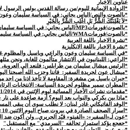
عناوين
الأخبار
*الزوادة الإيمانية لليوم/من رسالة القدس بولس الرسول لأهل رومة/12/من01حتى21/الذبيحة الحية وعمل الحب والتواضع 
*بالصوت والنص/الياس بجاني: في السياسة سليمان وعون و
*لاَ
يَغْلِبَنَّكَ
الشَّرُّ بَلِ اغْلِبِ الشَّرَّ بِالْخَيْرِ
*بالصوت/فورمات
MP3
/الياس بجاني: في السياسة سليمان وعون 
*بالصوت/فورمات
WMA
/الياس بجاني: في السياسة سليمان وعو
*نشرة الاخبار باللغة العربية
*نشرة الاخبار باللغة الانكليزية
*في السياسة سليمان وعون والراعي وباسيل والمظلوم غربا
*
الراعي
: اللبنانيون في الانتشار متألمون للغاية، ونحن م
*الرئيس ميشال سليمان من طرابلس: فلنعد الى العروبة، فلن
*ميشال عون لجريدة السفير:
فاننا وحزب الله أصبحنا ال
*جبران باسيل من مشغرة: المقاومة لا تأخذ اذنا من احد من ا
*المطران سمير مظلوم لجريدة السياسة: الانتخابات الرئ
*مقدمات نشرات الأخبار المسائية ليوم الإثنين في 10/11/2014
*ماذا بين بكركي والنواب بعد اليوم؟ أزمة صاعدة على نار
*الوفد الفاتيكاني غادر لبنان: لا نطلب سوى أن يبقى الم
*اسرار الصحف الصادرة في بيروت صباح اليوم الاثنين 10 تشرين الثاني 2014
*
عون
لـ«السفير»: «الفيتو» قيّد الحريري..
ولن
أكون ضد ال
*جعجع يؤكد استمرار تحالفه "السرمدي" مع المستقبل"
*بري عرض التطورات مع حمادة والصفدي والخازن واستقب