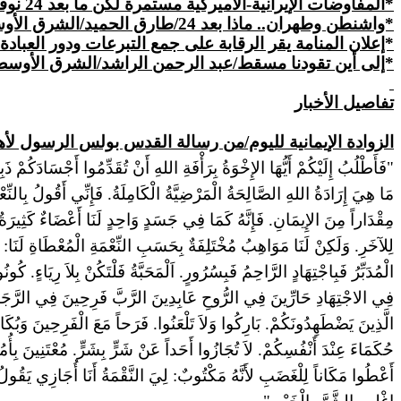
*المفاوضات الإيرانية-الأميركية مستمرة لكن ما بعد 24 نوفمبر أصعب/أسعد حيدر/المستقبل
*واشنطن وطهران.. ماذا بعد 24/طارق الحميد/الشرق الأوسط
*إعلان المنامة يقر الرقابة
على
جمع التبرعات ودور العبادة 
*إلى أين تقودنا مسقط/عبد الرحمن الراشد/الشرق الأوس
تفاصيل
الأخبار
الزوادة الإيمانية لليوم/من رسالة القدس بولس الرسول لأهل رومة/12/من01حتى21/الذبيحة الحية وعمل الحب والتواضع في
"فَأَطْلُبُ إِلَيْكُمْ أَيُّهَا الإِخْوَةُ بِرَأْفَةِ اللهِ أَنْ تُقَدِّمُوا أَجْسَادَكُمْ ذَبِ
مَا هِيَ إِرَادَةُ اللهِ الصَّالِحَةُ الْمَرْضِيَّةُ الْكَامِلَةُ. فَإِنِّي أَقُولُ بِالنِّع
مِقْدَاراً مِنَ الإِيمَانِ.
فَإِنَّهُ
كَمَا فِي جَسَدٍ وَاحِدٍ لَنَا أَعْضَاءٌ كَثِيرَةٌ
لِلآخَرِ. وَلَكِنْ لَنَا مَوَاهِبُ مُخْتَلِفَةٌ بِحَسَبِ النِّعْمَةِ الْمُعْطَاةِ لَنَا:
الْمُدَبِّرُ فَبِاجْتِهَادٍ الرَّاحِمُ فَبِسُرُورٍ. اَلْمَحَبَّةُ فَلْتَكُنْ بِلاَ رِيَاءٍ. ك
فِي الاجْتِهَادِ حَارِّينَ فِي الرُّوحِ عَابِدِينَ الرَّبَّ فَرِحِينَ فِي الرَّجَ
الَّذِينَ يَضْطَهِدُونَكُمْ. بَارِكُوا وَلاَ تَلْعَنُوا. فَرَحاً مَعَ الْفَرِحِينَ وَبُكَاء
حُكَمَاءَ عِنْدَ أَنْفُسِكُمْ. لاَ تُجَازُوا
أَحَداً
عَنْ شَرٍّ بِشَرٍّ.
مُعْتَنِينَ
بِأُم
أَعْطُوا مَكَاناً لِلْغَضَبِ لأَنَّهُ مَكْتُوبٌ: لِيَ النَّقْمَةُ أَنَا أُجَازِي يَقُو