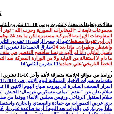
نش
مقالات
وتعليقات مختارة نشرت يومي 10 -11 تشرين الثاني/14
مجموعات تابعة لـ "المخابرات السورية وحزب الله" توتر 
المفاوضات الإيرانية-الأميركية مستمرة لكن ما بعد 24 نوفمبر أصعب
إلى أين تقودنا مسقط
/عبد الرحمن
الراشد
/11 تشرين الثاني/14
واشنطن وطهران.. ماذا بعد 24
/طارق الحميد/11 تشرين الثاني/14
باسيل لباؤلي: أنا لم أتّهم فرنسا سأفضح التقصير في ملف ا
ما دام لا استقالة من النيابة ولا من الوزارة المعركة ضد ال
الخطأ التاريخي/علي حماده
/11 تشرين الثاني/14
روابط من مواقع اعلامية متفرقة لأهم وآخر 10-11 تشرين الثاني/14
مقدمات نشرات الأخبار المسائية ليوم الإثنين في 10/11/2014
اسرار الصحف الصادرة في بيروت صباح اليوم الاثنين 10 تشرين الثاني 2014
سلام يعلن عن "تقدم" بملف عسكريي عرسال: الجيش "يمنع 
سلام استقبل الرفاعي ورئيس مجلس الانماء ووفدا من صند
بري عرض التطورات مع حمادة والصفدي والخازن واستقبل
ماذا بين بكركي والنواب بعد اليوم؟ أزمة صاعدة على نار 