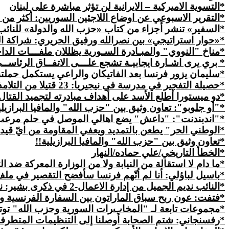
*التسوية الاميركية – الايرانية لن تؤثر مباشرة على لبنان
*التقرير الاسبوعي عن اوضاع اللاجئين السوريين: أكثر من 871440 شخصا حصلوا على الغذاء من خلال البطاقة الإلكترونية
*السفير»
تنشر
أجزاء من كتاب «حزب الله والدولة» للنائب ف
*«حوار استراتيجي» بين نصرالله ورفيق الحريري: شراكة ا
*
مناخ
"النووي" والمبـادرة السـورية يظللان ملفـــات الدا
* بري يرى اشـارة ايجابيـة تشجع علـــى الاتفــاق الرئاســ
*
سليمان
يزور فرنسا بعد الفاتيكان والراعي يستكمل حملته
*حصيلة التفجير في مدرسة في نيجيريا: 23
قتيلا
من التلامذة و72 
*دو ميستورا أطلع الأسد على أهداف مبادرته لتجميد القتا
*"أو جلوبو": تعاون وثيق بين "حزب الله" والمافيا البرازيلي
*"اندبندنت": "داعش" يضع اهالي الموصل في حلم مرع
*الوطني الحر" يطعن بالتمديد ويعفي المقاومة من ايّ قيد
*تعاون وثيق بين "حزب الله"
والمافيا
البرازيلية!!
*الخطأ التاريخي/علي حماده/النهار
*ما دام لا استقالة من النيابة ولا من الوزارة المعركة ضد ا
*باسيل لباؤلي: أنا لم أتّهم فرنسا سأفضح التقصير في ملف 
*النائب نديم الجميل من إدارة الاعمال-2 في ذكرى بشير: نقبل التحدي لاننا ابناء البشير ولا للإنحناء امام
*فتفت: عون ربح سباق الماراتون بين السفارة الفرنسية وب
*مجموعات تابعة لـ "المخابرات السورية وحزب الله" تو
*رفسنجاني: شتم الصحابة أوصلنا إلى التنظيمات المتطرف