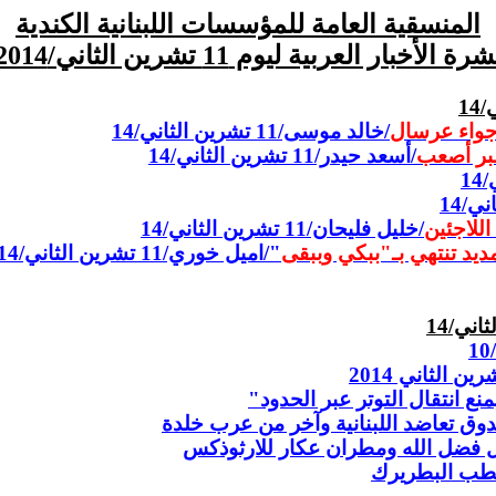
المنسقية العامة للمؤسسات اللبنانية الكندية
رة الأخبار العربية ليوم 11 تشرين الثاني/2014
أجواء عرسال
/خالد موسى/11 تشرين الثاني/14
/أسعد حيد
ر/11 تشرين الثاني/14
للاجئين
/خليل فليحان/11 تشرين الثاني/14
تمديد تنتهي بـ"ببكي وببقى
"/اميل خوري/11 تشرين الثاني/14
انتقال التوتر عبر الحدود"
وق تعاضد اللبنانية وآخر من عرب خلدة
 فضل الله ومطران عكار للارثوذكس
خُطب البطريرك