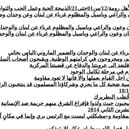
في خدمة جسد المسيح
الراعي وباسيل والمظلوم غرباء عن لبنان وعن وجدان وضم
والراعي وباسيل والمظلوم غرباء عن لبنان والوجدان والضمير المارو
ن والراعي وباسيل والمظلوم غرباء عن لبنان والوجدان والضمير الما
ء عن لبنان والوجدان والضمير الماروني/الياس بجاني
ثلهم، ومجروحون في كرامتهم الوطنية. ويقبحون
أصحاب
السلط
عد الى عروبتنا والدفاع عن قضيتنا المركزية
يوم في مرحلة تكامل الوجود
جل القيام بعملها والا فانها لا تعود مقاومة
اسية ضحية كل ما
يجري
وشركاؤنا المسلمون قد ينتخبون الر
 خُطب البطريرك
سيحيون حيث ولدوا فإفراغ الشرق منهم جريمة ضد الإنسانية
مقاومة و«مشكلتي ليست مع الرئيس بري وإنما في مكانٍ آ
ل فضل الله ومطران عكار للارثوذكس