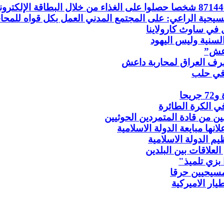
 في ساوث كارولاينا
السنية وليس اليهود
اعش”
تصرف العراق لمحاربة داعش
 في حلب
يحا
ي الكرة الطائرة
ن من قادة المتمردين الحوثيين
ها مبايعة الدولة الاسلامية
م الدولة الاسلامية
لعلاقات بين البلدين
بزي
تلميذ"
مسيحيين حرقا
ار الاميركية