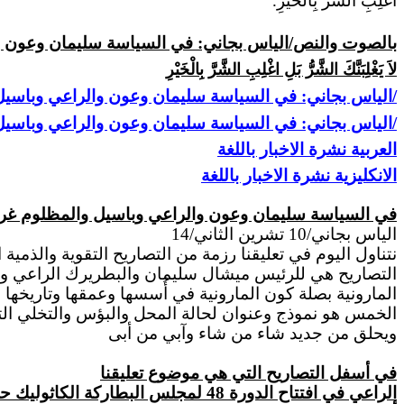
اغْلِبِ الشَّرَّ بِالْخَيْرِ."
بالصوت والنص/الياس بجاني: في السياسة سليمان وعون وا
لاَ يَغْلِبَنَّكَ الشَّرُّ بَلِ اغْلِبِ الشَّرَّ بِالْخَيْرِ
/الياس بجاني: في السياسة سليمان وعون والراعي وباسيل والمظلوم 
/الياس بجاني: في السياسة سليمان وعون والراعي وباسيل والمظلوم 
العربية
نشرة الاخبار باللغة
الانكليزية
نشرة الاخبار باللغة
في السياسة سليمان وعون والراعي وباسيل والمظلوم غربا
الياس بجاني/10 تشرين الثاني/14
نتناول اليوم في تعليقنا رزمة من التصاريح التقوية والذمية
التصاريح هي للرئيس ميشال سليمان والبطريرك الراعي و
المارونية بصلة كون المارونية في أُسسها وعمقها وتاريخها
الخمس
هو نموذج وعنوان لحالة المحل والبؤس والتخلي التي ي
ويحلق من جديد شاء من شاء وآبي من أبى
في
أسفل التصاريح التي هي موضوع تعليقنا
الراعي
في افتتاح الدورة 48 لمجلس البطار