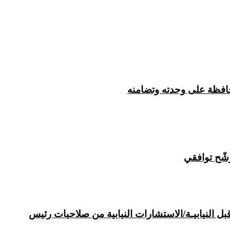
شّح توافقي
ل النيابيـة/الاستشارات النيابية من صلاحيات رئيس