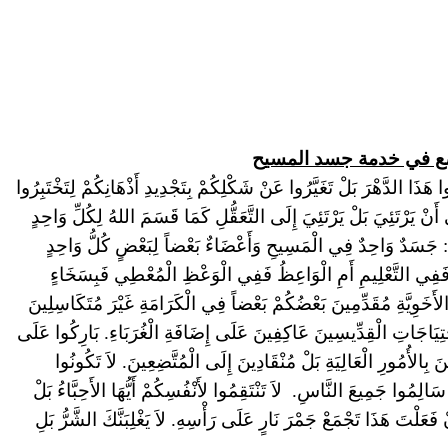
وا هَذَا الدَّهْرَ بَلْ تَغَيَّرُوا عَنْ شَكْلِكُمْ بِتَجْدِيدِ أَذْهَانِكُمْ لِتَخْتَبِرُوا
 أَنْ يَرْتَئِيَ بَلْ يَرْتَئِيَ إِلَى التَّعَقُّلِ كَمَا قَسَمَ اللهُ لِكُلِّ وَاحِدٍ
َ: جَسَدٌ وَاحِدٌ فِي الْمَسِيحِ وَأَعْضَاءٌ بَعْضاً لِبَعْضٍ كُلُّ وَاحِدٍ
لِّمُ فَفِي التَّعْلِيمِ أَمِ الْوَاعِظُ فَفِي الْوَعْظِ الْمُعْطِي فَبِسَخَاءٍ
ةِ الأَخَوِيَّةِ مُقَدِّمِينَ بَعْضُكُمْ بَعْضاً فِي الْكَرَامَةِ غَيْرَ مُتَكَاسِلِينَ
َاجَاتِ الْقِدِّيسِينَ عَاكِفِينَ عَلَى إِضَافَةِ الْغُرَبَاءِ. بَارِكُوا عَلَى
 بِالأُمُورِ الْعَالِيَةِ بَلْ مُنْقَادِينَ إِلَى الْمُتَّضِعِينَ. لاَ تَكُونُوا
َالِمُوا جَمِيعَ النَّاسِ.
لاَ
تَنْتَقِمُوا لأَنْفُسِكُمْ أَيُّهَا الأَحِبَّاءُ بَلْ
ْ
فَعَلْتَ هَذَا تَجْمَعْ جَمْرَ نَارٍ عَلَى رَأْسِهِ. لاَ
يَغْلِبَنَّكَ
الشَّرُّ بَلِ