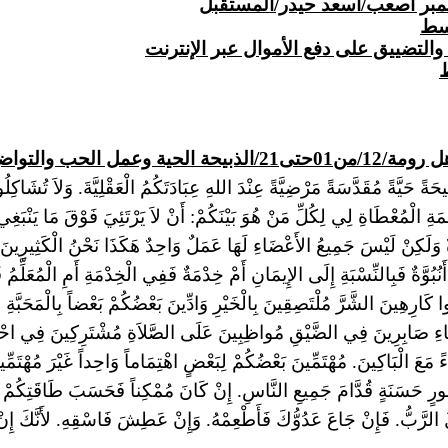
والتضييق على دفع الأموال عبر الإنترنت
ط
 خدمة جسد المسيح
يحَةً حَيَّةً مُقَدَّسَةً مَرْضِيَّةً عِنْدَ اللهِ عِبَادَتَكُمُ الْعَقْلِيَّةَ. وَلاَ تُشَاكِلُ
ْمَةِ الْمُعْطَاةِ لِي لِكُلِّ مَنْ هُوَ بَيْنَكُمْ: أَنْ لاَ يَرْتَئِيَ فَوْقَ مَا يَنْبَغِي
 وَلَكِنْ لَيْسَ جَمِيعُ الأَعْضَاءِ لَهَا عَمَلٌ وَاحِدٌ هَكَذَا نَحْنُ الْكَثِيرِين
 أَنُبُوَّةٌ فَبِالنِّسْبَةِ إِلَى الإِيمَانِ أَمْ خِدْمَةٌ فَفِي الْخِدْمَةِ أَمِ الْمُعَ
ُونُوا كَارِهِينَ الشَّرَّ مُلْتَصِقِينَ بِالْخَيْرِ وَادِّينَ بَعْضُكُمْ بَعْضاً بِالْمَحَبَّ
اءِ صَابِرِينَ فِي الضَّيْقِ مُواظِبِينَ عَلَى الصَّلاَةِ مُشْتَرِكِينَ فِي احْتِي
ً مَعَ الْبَاكِينَ. مُهْتَمِّينَ بَعْضُكُمْ لِبَعْضٍ اهْتِمَاماً وَاحِداً غَيْرَ مُهْتَمِّينَ
ُورٍ حَسَنَةٍ قُدَّامَ جَمِيعِ النَّاسِ. إِنْ كَانَ
مُمْكِناً
فَحَسَبَ طَاقَتِكُمْ س
لُ الرَّبُّ. فَإِنْ جَاعَ عَدُوُّكَ فَأَطْعِمْهُ. وَإِنْ عَطِشَ فَاسْقِهِ. لأَنَّكَ
إِن