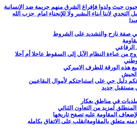
يحيون حيث ولدوا فإفراغ الشرق منهم جريمة ضد الإنسانية
حزب الله
بدا
ملي صفة نازح والتشديد على الشروط
قاومة
 الرفاعي
روج من عباءة النظام الآيل إلى السقوط عاجلا أم آجلا
وطني
 بيع هذه الورقة للطرف الاميركي
والجيش
كم دليل حي على استباحتكم لأموال البقاعيين
ي مستقبل جديد
بلديات في مناطق بعكار
المنطلق لمزيد من التعاون الثنائي
ضعاف المقاومة عليه تصفح تاريخها
ه متعلق بالمقاومةانقلب على الاتفاق بكامله