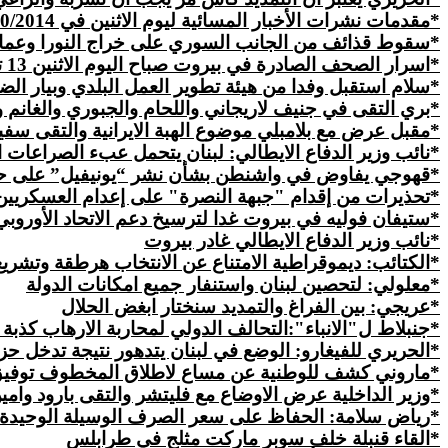
*مقدمات نشرات الأخبار المسائية ليوم الاثنين في 13/10/2014
*سقوط قذائف من الجانب السوري على خراج النورا وعمار
*اسرار الصحف الصادرة في بيروت صباح اليوم الاثنين 13 تشرين الاول 2014
*سلام استقبل وفدا من هيئة تطوير العمل البلدي وبيار الض
*بري التقى في جنيف لاريجاني واللحام والجبوري والغانم وق
*مقبل عرض مع بلامبلي موضوع الهبة الايرانية والتقى سفي
*نائب وزير الدفاع الايطالي: لبنان يتحمل عبء الصراعات ا
*قهوجي يفاوض في واشنطن بشأن نشر “يونيفيل” على ح
*تحذيرات من إقدام "جبهة النصرة" على إعدام العسكريين إ
*ستيفان فوليه في بيروت غدا لترسيخ دعم الاتحاد الأوروبي
*نائب وزير الدفاع الايطالي غادر بيروت
*الكتائب: ديموقراطية الامتناع عن الانتخاب هرطقة وتشر
*معلولي: لتحصين لبنان واستنفار جميع امكانات الدولة
*عريجي: بين الفراغ والتمديد سنختار ابغض الحلال
*جنبلاط ل"الانباء":التحالف الدولي لمحاربة الارهاب كذبة 
*الحريري للفيغارو: الوضع في لبنان يتدهور نتيجة تدخل ح
*ماروني كشف للوطنية عن مساع لاطلاق المخطوف توفيق وهب
*وزير الداخلية عرض الاوضاع مع فليتشر والتقى بارود وامي
*رياض سلامة: الحفاظ على سعر الصرف الوسيلة
الوحيدة
*القاء قنبلة خلف سوبر ماركت مثلج في طرابلس