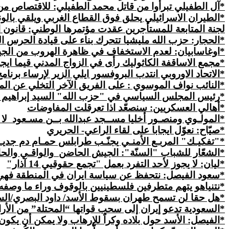
*آل الطفيلي تبرأوا من قاتل محمد الطفيلي: للاقتصاص من
*الطيران الاسرائيلي يحلق فوق القطاع الغربي ويلقي بالون
لجنة
المتابعة
للمستأجرين عقدت مؤتمرها الوطني: قانون ا
*الحجار: حزب الله مليشيا تتحرك بناء على قيادة الحرس الث
*اوغاسابيان: لعدم الاستخفاف في ظاهرة الهروب من ال
*مجمع الاساقفة الكاثوليك رأى في الزواج المدني قيما ايجا
*الاتحاد الاوروبي انتدب البروفسور ايلي الزير لإرساء برن
*النائب نواف الموسوي : على الفريق الآخر التخلي عن الم
*رئيس المجلس السياسي في "حزب الله" السيد إبراهيم أ
*أهالي العسكريين: سنصعّد اذا تعرقلت المفاوضات
*المولـوي ومنصـور أخليا مســجد عبدالله بــن مسـعود
لا
*صيّاح: نعوّل ايجابا على لقاء الراعي- الحريري
*"تفكيـك" المربـع الأمنـي يجنّـب طرابلس حمـام دم جدي
*الشعّار للشباب "السنّة": الجيش
الحاضن
والواقـي
والحا
*ليان: لا يجوز لأحد التفرد بعمل "تجمع حقوقيي 14 آذار"
*سعود الفيصل: نتحفظ عن سياسة ايران في المنطقة فه
*نتنياهو يتهم متطرفين فلسطينيين بالوقوف وراء ما وص
*هل حقا لن تسمح طهران بسقوط الأسد/ داود البصري/ال
*السعودية تدعو إيران إلى سحب قواتها “المحتلة” من الأ
*الفيصل: الأسد حول بلاده وكراً للإرهاب ولا يمكن أن يكون