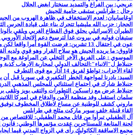
عريجي: بين الفراغ والتمديد سنختار ابغض الحلال
رحال :
طرابلس ستبقى حامية للجيش
اوغاسابيان: لعدم الاستخفاف في ظاهرة الهروب من الجي
الحجار: حزب الله مليشيا تتحرك بناء على قيادة الحرس الثو
الطيران الاسرائيلي يحلق فوق القطاع الغربي ويلقي بالونا
ستيفان فوليه في بيروت غدا لترسيخ دعم الاتحاد الأوروبي 
عون في احتفال 13 تشرين: فرضت القوة أمرا واقعا لكن مقاومتنا ثبتت حقنا في وجود لبنان
قاووق: ما يريده الجيش هو سلاح القرار وهو قوي ولديه ال
الموسوي : على الفريق الآخر التخلي عن المراوغة مع الو
جنبلاط ل"الانباء":التحالف الدولي لمحاربة الارهاب كذبة و
لقاء الأحزاب: تواطؤ لفريق 14 آذار مع قوى التطرف
السيد: بادرنا لمواجهة الخطر التكفيري في سوريا قبل أن ي
جنبلاط شارك في اجتماع استثنائي للمجلس المذهبي الدرزي
جنبلاط عرض مع زاسبكين التطورات والتقى بويز وتلقى بر
سلمان استقبل وفد منظمة الأمن والدفاع في اميركا اللاتيني
ماروني كشف للوطنية عن مساع لاطلاق المخطوف توفيق وهبي
القاء قنبلة خلف سوبر ماركت مثلج في طرابلس
آل الطفيلي تبرأوا من قاتل محمد الطفيلي: للاقتصاص من 
لجنة
المتابعة
للمستأجرين عقدت مؤتمرها الوطني: قانون ا
مجمع الاساقفة الكاثوليك رأى في الزواج المدني قيما ايجاب