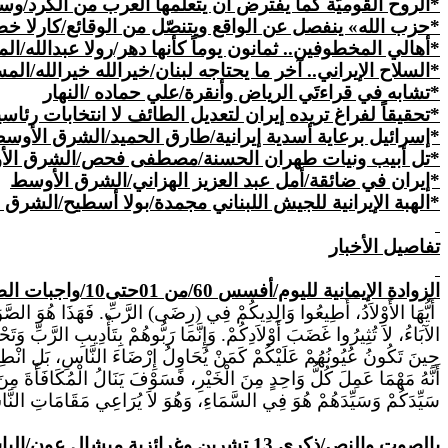
*الروح القوميّة كما يفترض أن يتعلّمها العرب من الكُرد/و
*حزب الله» ينفصل عن الواقع ويتنصّل من الوقائع/كارلا خ
*أهالي المخطوفين.. ثمانون يوماً كأنها دهر/رولا عبدالله/ا
*
السلاح
الإيراني.. آخر ما يحتاجه لبنان/خيرالله خيرالله/الم
*تشابه في قراءتَي الرياض وأنقرة/علي حماده /النهار
*تحقيقاً لفراغ تريده إيران لتعديل الطائف لا انتخابات رئاسي
*إسرائيل برعاية أسدية إيرانية/طارق الحميد/الشرق الأوس
*تل أبيب ونيات طهران الحسنة/مصطفى فحص/الشرق ال
*إيران في ضائقة/أمل عبد العزيز الهزاني/الشرق الأوسط
*الهبة الإيرانية للجيش اللبناني مجمدة/بولا أسطيح/الشرق
تفاصيل
الأخبار
الزوادة الإيمانية لليوم/ﺃﻓﺴ
ﺲ
60/من 01حتى10/واجبات الطاعة للنيل الرضى
أَيُّهَا
الأَوْلاَدُ
، أَطِيعُوا وَالِدِيكُمْ فِي (رِضَى) الرَّبِّ. فَهَذَا هُوَ الصَّ
الآبَاءُ، لاَ تُثِيرُوا غَضَبَ أَوْلاَدِكُمْ. وَإِنَّمَا رَبُّوهُمْ بِتَأْدِيبِ الرَّبِّ وَتَح
حِينَ تَكُونُ عُيُونُهُمْ عَلَيْكُمْ كَمَنْ يُحَاوِلُ إِرْضَاءَ النَّاسِ، بَلِ انْطِلا
أَنَّهُ مَهْمَا عَمِلَ كُلُّ وَاحِدٍ مِنَ الْخَيْرِ، فَسَوْفَ يَنَالُ الْمُكَافَأَةَ مِنَ
سَيِّدَكُمْ وَسَيِّدَهُمْ هُوَ فِي السَّمَاءِ، وَهُوَ لاَ يُرَاعِي مَقَامَاتِ النّ
بالصوت والنص/ذكرى 13 تشرين وغرائزية ميشال عون/الياس بجاني