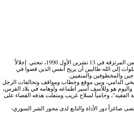
إجلالاً
لوات إلى الله طالبين أن يريح أنفس الذين قضوا في
ين والمخطوفين والمنفيين.
وقع الجنرال ميشال عون وخطابه ومواقفه في 13 تشرين 1990، ذلك اليوم التاريخي الدامي، وبين موقع وخطاب ومواقف وتحالفات الرجل
، واليوم هو وللأسف أسير أطماعه وأوهامه في بلاد الفرس،
ة الفقيه"، وحامياً لسلاح غريب ومتفلت هدفه القضاء على
 صاغراً دور الأداة والتابع لدى محور الشر السوري-