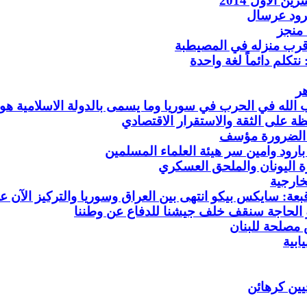
رود عرسال
 منجز
 قرب منزله في المصيطبة
تكلم دائماً لغة واحدة
هر
ب الله في الحرب في سوريا وما يسمى بالدولة الاسلامية هو
 على الثقة والاستقرار الاقتصادي
ع الضرورة مؤسف
ارود وامين سر هيئة العلماء المسلمين
ة اليونان والملحق العسكري
خارجية
عة: سايكس بيكو انتهى بين العراق وسوريا والتركيز الآن عل
و الحاجة سنقف خلف جيشنا للدفاع عن وطننا
 مصلحة للبنان
ابية
ين كرهائن