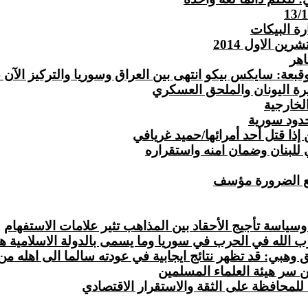
ة البيكات
اهر
بعة: سايكس بيكو انتهى بين العراق وسوريا والتركيز الآن ع
رة اليونان والملحق العسكري
لخارجية
دود سورية
ذا قتل أحد أمرائها/حميد غريافي
 للبنان وضمان امنه واستقراره
يع الضرورة مؤسف
وسياسة تأجيج الأحقاد بين المذاهب تثير علامات الاستفهام
زب الله في الحرب في سوريا وما يسمى بالدولة الاسلامية ه
ي: قد تظهر نتائج ايجابية في عودته سالما الى اهله من 
ن سر هيئة العلماء المسلمين
للمحافظة على الثقة والاستقرار الاقتصادي