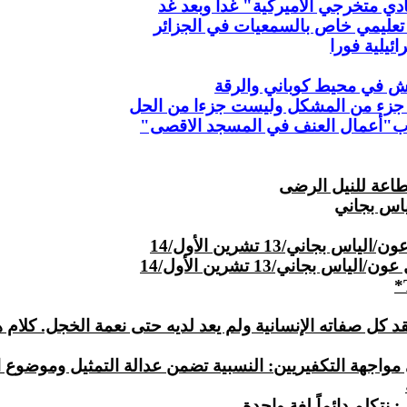
دي متخرجي الاميركية" غدا وبعد غد
مج تعليمي خاص بالسمعيات في الجزائر
يلية فورا
 جزء من المشكل وليست جزءا من الحل
ه ب"أعمال العنف في المسجد الاقصى"
*
كل صفاته الإنسانية ولم يعد لديه حتى نعمة الخجل. كلام
نتكلم دائماً لغة واحدة