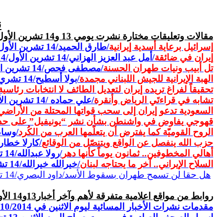
ن
مقالات
وتعليقات مختارة نشرت يومي 13 و14 تشرين الأول/14
إسرائيل برعاية أسدية إيرانية
/
طارق الحميد/14 تشرين الأول/14
إيران في ضائقة
/أمل عبد العزيز الهزاني/14 تشرين الأول/14
تل أبيب ونيات طهران الحسنة
/مصطفى فحص/14 تشرين الأول/14
الهبة الإيرانية للجيش اللبناني مجمدة
/بولا أسطيح/14 تشري الأول/14
تحقيقاً لفراغ تريده إيران لتعديل الطائف لا انتخابات رئاسية 
تشابه في قراءتَي الرياض وأنقرة
/علي حماده /14 تشرين الأول 2014
السعودية تدعو إيران إلى سحب قواتها المحتلة من الأراضي
قهوجي يفاوض في واشنطن بشأن نشر “يونيفيل” على حد
الروح القوميّة كما يفترض أن يتعلّمها العرب من الكُرد
/وسام
حزب الله ينفصل عن الواقع ويتنصّل من الوقائع
/كارلا خطار/
أهالي
المخطوفين.. ثمانون يوماً كأنها دهر
/رولا عبدالله/
14 تشرين الأول/14
السلاح
الإيراني.. آخر ما يحتاجه لبنان
/خيرالله خيرالله/
14 تشرين الأول/14
هل حقا لن تسمح طهران بسقوط الأسد/داود البصري/14 تشرين الأول/14
روابط من مواقع اعلامية متفرقة لأهم وآخر أخبار13و14 الأول/14
مقدمات نشرات الأخبار المسائية ليوم الاثنين في 13/10/2014