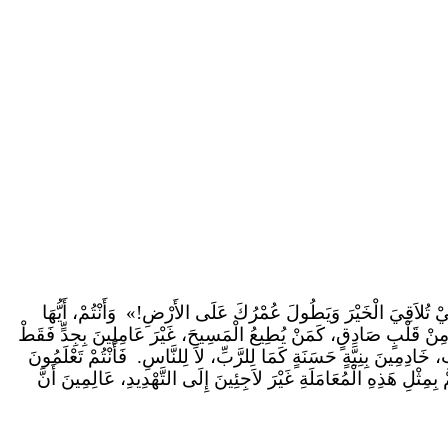
يْ
تُلاَقِيَ الْخَيْرَ وَيَطُولَ عُمْرُكَ عَلَى الأَرْضِ!
»
وَأَنْتُمْ
، أَيُّهَا
دٍ، مِنْ قَلْبٍ صَادِقٍ، كَمَنْ يُطِيعُ الْمَسِيحَ، غَيْرَ عَامِلِينَ بِجِدٍّ فَقَطْ
 خَادِمِينَ بِنِيَّةٍ حَسَنَةٍ كَمَا لِلرَّبِّ، لاَ لِلنَّاسِ.
فَأَنْتُمْ
تَعْلَمُونَ
 بِمِثْلِ هَذِهِ الْمُعَامَلَةِ غَيْرَ لاَجِئِينَ إِلَى التَّهْدِيدِ، عَالِمِينَ أَنَّ