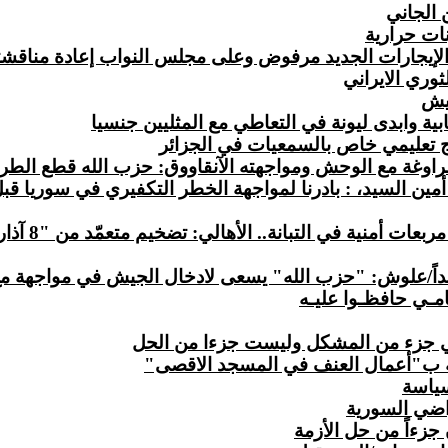
 الجاني
ات حرارية
لإيجارات الجديد مرفوض وعلى مجلس النواب إعادة مناقشت
وري الايراني
جيش
بية وابدى ليونة في التعاطي مع المثليين جنسيا
امج تعليمي خاص بالسمعيات في الجزائر
راوغة مع الوحش ومواجهته الآنقاووق: حزب الله قطع الطريق
مين السيد
، :
بادرنا لمواجهة الخطر التكفيري في سوريا قبل
 مربعات أمنية في التبانة..
الأهالي
: تضخيم متعمّد من "8 آذار"
ـداً/علوش: "حزب الله" يسعى لادخال الجيش في مواجهة مع 
مـي حافظـوا عليـه
ي جزء من المشكل وليست جزءا من الحل
فه ب"أعمال العنف في المسجد الاقصى"
سياسة
راضي السورية
 جزءاً من حل الأزمة