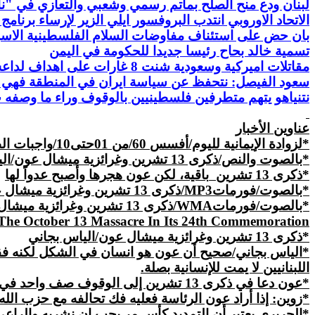
لبنان ودع منح الصلح بمأتم رسمي وشعبي والتعازي في "نا
الاتحاد الاوروبي انتدب البروفسور ايلي الزير لإرساء برنا
بان حض على استئناف مفاوضات السلام الفلسطينية الاسرائ
تسمية خالد بحاح رئيسا جديدا للحكومة في اليمن
مقاتلات اميركية وسعودية شنت 8 غارات على اهداف لداعش في محيط كوباني والرقة
سعود الفيصل: نتحفظ عن سياسة ايران في المنطقة فهي
نتنياهو يتهم متطرفين فلسطينيين بالوقوف وراء ما وصف
عناوين
الأخبار
*لزوادة الإيمانية لليوم/ﺃﻓﺴ
ﺲ
60/من 01حتى10/واجبات الطاعة للنيل الرضى
*بالصوت والنص/ذكرى 13 تشرين وغرائزية ميشال عون/الياس بجاني
*ذكرى 13
تشرين
باقية
، لكن عون هجرها وأصبح عدواً لها
*بالصوت/فورمات
MP3
/ذكرى 13 تشرين وغرائزية ميشال عون/الياس بجاني/13 تشرين الأول/14
*بالصوت/فورمات
WMA
/ذكرى 13 تشرين وغرائزية ميشال عون/الياس بجاني/13 تشرين الأول/14
The October 13 Massacre In Its 24th Commemoration
*ذكرى 13 تشرين وغرائزية ميشال عون/الياس بجاني
*الياس بجاني/صحيح أن عون هو انسان في الشكل لكنه فقد 
اللبنانيين لا يمت للإنسانية بصلة.
*
عون
دعا في ذكرى 13 تشرين إلى الوقوف صف واحد في مواجهة التكفيريين: النسبية تضمن عدالة التمثيل وموضوع الرئاسة ليس فرديا
*زوين: إذا أراد عون الرئاسة فعليه فك تحالفه مع حزب الله
*الحريري يعتبر أن التمديد كأس مر يجب ان نشربه والراعي: 