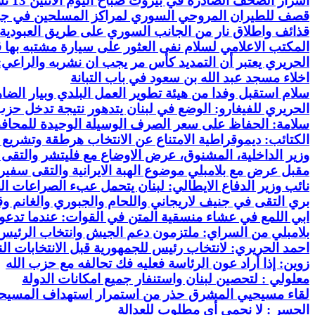
اسرار الصحف الصادرة في بيروت صباح اليوم الاثنين 13 تشرين الاول 2014
قصف للطيران المروحي السوري لمراكز المسلحين في ج
قذائف واطلاق نار من الجانب السوري على طريق العبودية
المكتب الاعلامي لسلام نفى العثور على سيارة مشتبه بها
الحريري يعتبر أن التمديد كأس مر يجب ان نشربه والراعي: ن
اخلاء مسجد عبد الله بن سعود في باب التبانة
سلام استقبل وفدا من هيئة تطوير العمل البلدي وبيار الضا
الحريري للفيغارو: الوضع في لبنان يتدهور نتيجة تدخل حز
سلامة
: الحفاظ على سعر الصرف الوسيلة الوحيدة للمحافظة
الكتائب: ديموقراطية الامتناع عن الانتخاب هرطقة وتشري
وزير الداخلية، المشنوق، عرض الاوضاع مع فليتشر والتقى ب
مقبل عرض مع بلامبلي موضوع الهبة الايرانية والتقى سفير
نائب وزير الدفاع الايطالي: لبنان يتحمل عبء الصراعات ال
بري التقى في جنيف لاريجاني واللحام والجبوري والغانم وقب
ابي اللمع في عشاء منسقية المتن في القوات: عندما تدع
بلامبلي من السراي: ملتزمون دعم الجيش وانتخاب الرئيس
احمد الحريري: لانتخاب رئيس للجمهورية قبل الانتخابات الني
زوين: إذا أراد عون الرئاسة فعليه فك تحالفه مع حزب الله
معلولي : لتحصين لبنان واستنفار جميع امكانات الدولة
لقاء
مسيحيي
المشرق حذر من استمرار استهداف المسيحي
الجسر :
لا نحمي أي مطلوب للعدالة