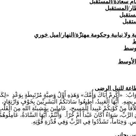
سام سعادة/المستقبل
طار/المستقبل
لمستقبل
ستقبل
ة ولا نيابية وحكومة مهتزّة/النهار/اميل خوري
ط
أوسط
 الأوسط
وَابُ:
«أَكْرِمْ أَبَاكَ وَأُمَّكَ» وَهَذِهِ أَوَّلُ وَصِيَّةٍ مُرْتَبِطَةٍ
بِوَعْدٍ
«لِكَ
ْرِيضِهِ.
أَيُّهَا الْعَبِيدُ، أَطِيعُوا سَادَتَكُمُ الْبَشَرِيِّينَ بِخَوْفٍ وَارْتِعَا
َقاً مِنْ كَوْنِكُمْ عَبِيداً لِلْمَسِيحِ،
عَامِلِينَ بِمَشِيئَةِ اللهِ مِنَ الْقَلْبِ،
 الرَّبِّ، سَوَاءٌ أَكَانَ عَبْداً أَمْ حُرّاً.
وَأَنْتُمْ
، أَيُّهَا السَّادَةُ، عَامِلُوهُمْ
َاسِ.
وَخِتَاماً
، تَشَدَّدُوا فِي الرَّبِّ وَفِي قُدْرَةِ قُوَّتِهِ.