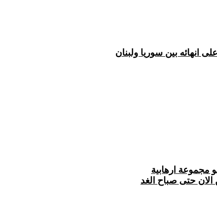
لى انهائه بين سوريا ولبنان
و مجموعة ارهابية
الان حتى صباح الغد