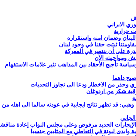
ش
ري الايراني
ت حرارية
للبنان وضمان امنه واستقراره
قدرة على أن ينتصر في المعركة
حش ومواجهته الآن
سياسة تأجيج الأحقاد بين المذاهب تثير علامات الاستفهام
صبح داهما
 وحذر من الاخطار ودعا الى تجاوز التحديات
قية شكر من اردوغان
ة
: قد تظهر نتائج ايجابية في عودته سالما الى اهله من ا
الجاني
لإيجارات الجديد مرفوض وعلى مجلس النواب إعادة مناقشت
ية وابدى ليونة في التعاطي مع المثليين جنسيا