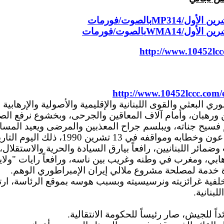
MP3
بالصوت/فورمات
WMA
بالصوت/فورمات
http://www.10452lcc
http://www.10452lccc.com
ن ورهبان، وأمام آلاف المعاقين والجرحى، وبخشوع نرفع الص
يح جناته، ويبلسم جراح المعذبين والمرضى ويعيد المساج
الشهادة للحق تفرض علينا أن نقارن م
ائر اللبنانيين، رافعاً بيارق السيادة والحرية والاستقلال
ابي، ومغرب في وطنه وغريب بين ناسه، ورافعاً رايات "ولاي
وة خدمة لمصلحة مشروع ملالي إيران الإمبراطوري الوهم.
ية غرائزيته ونرسيسيته وبسبب هوسه بموقع الرئاسة، ارتضى
بنانية.
للجيش، صار رئيساً للحكومة الانتقالية.