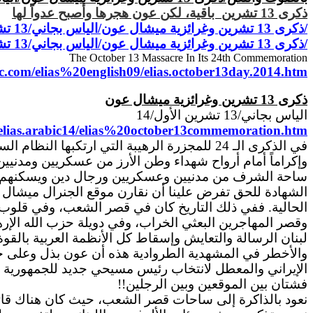
ذكرى 13 تشرين باقية، لكن عون هجرها وأصبح عدواً لها
/ذكرى 13 تشرين وغرائزية ميشال عون/الياس بجاني/13 تشرين الأول/14
/ذكرى 13 تشرين وغرائزية ميشال عون/الياس بجاني/13 تشرين الأول/14
The October 13 Massacre In Its 24th Commemoration
c.com/elias%20english09/elias.october13day.2014.htm
ذكرى 13 تشرين وغرائزية ميشال عون
الياس بجاني/13 تشرين الأول/14
/elias.arabic14/elias%20october13commemoration.htm
في الذكرى الـ 24 للمجزرة الرهيبة التي ارتكبها النظام السوري البعثي والقوى اللبنانية والإقليمية والأصولية والإرهابية من المرتزقة في 13 تشرين الأول 1990، ننحني
وإكراماً أمام أرواح شهداء وطن الأرز من عسكريين ومدنيي
ساحة الشرف من مدنيين وعسكريين ورجال دين ويسكنهم فس
الحالية. ففي ذلك التاريخ كان في قصر الشعب، وفي قلوب وضم
وقصر المهاجرين البعثي الخراب، وفي دويلة حزب الله الإره
لبنان الرسالة والتعايش وإسقاط كل الأنظمة العربية بالق
والأخطر في المشهدية الطروادية هذه أن عون بذل وعلى خلف
الإيراني والمعطل لانتخاب رئيس مسيحي جديد للجمهورية الل
فشتان
بين الموقعين وبين الرجلين!!
نعود بالذاكرة
إلى
ساحات قصر الشعب، حيث كان هناك قائداً 