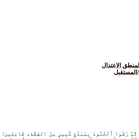
لمنطق الاعتدال
/المستقبل
ثُمَّ رَشَوا ٱلجُنُودَ بِمَبْلَغٍ كَبِيرٍ مِنَ الفِضَّة، قَائِلِين: