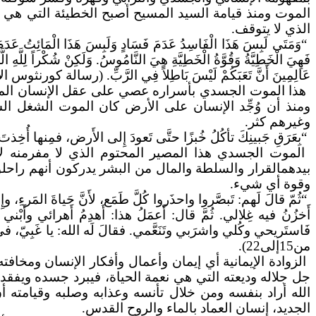
الموت ومنذ قيامة السيد المسيح أصبح الخطيئة التي هي موت
الذي لا يتوقف.
“وَمَتَى لَبِسَ هَذَا الْفَاسِدُ عَدَمَ فَسَادٍ وَلَبِسَ هَذَا الْمَائِتُ عَدَمَ مَوْ
فَهِيَ
الْخَطِيَّةُ وَقُوَّةُ الْخَطِيَّةِ هِيَ النَّامُوسُ. وَلَكِنْ شُكْراً لِلَّهِ ال
عَالِمِينَ أَنَّ تَعَبَكُمْ لَيْسَ بَاطِلاً فِي الرَّبِّ. (رسالة كورنثوس الأولى 15/من8
هذا
الموت الجسدي بأسراره عصي على عقل الإنسان المحدو
ومنذ أن وُجِّد الإنسان على الأرض كان الموت الشغل الش
وغيرهم كثر.
“
بِعَرَقِ
جَبينِكَ تأكُلُ خُبزًا حتَّى تَعودَ إِلى الأَرض، فمِنها أُخِذتَ ل
الموت الجسدي هذا المصير المحتوم الذي لا مفرمنه ل
بيدهمالقرار والسلطة والمال من البشر يدركون أنهم راحلو
وقوة أي شيء.
“ثُمّ قالَ لَهم: تَبصَّروا واحذَروا كُلَّ طَمَع، لأَنَّ حَياةَ المَرءِ، وإِ
أَخزُنُ فيه غِلالي. ثُمَّ قال: أَعمَلُ هذا: أَهدِمُ أَهرائي وأَبْني 
فَاستَريحي وكُلي واشرَبي وتَنَعَّمي.
فقالَ
لَه الله: يا غَبِيّ، في
من15إلى22).
الزوادة الإيمانية أي إيمان وأعمال وأفكار الإنسان ومخا
جل جلاله وديعته التي هي نعمة الحياة، فيبرد جسده ويفقد ح
الله أراد بنفسه ومن خلال تأنسه وعذابه وصلبه وقيامته 
الجديد، إنسان العماد بالماء والروح القدس.