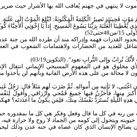
 لا ينتهي في جهنم يُعاقب الله بها الأشرار حيث صرير الأ
تٍ فَحِينَئِذٍ تَصِيرُ الْكَلِمَةُ الْمَكْتُوبَةُ: ابْتُلِعَ الْمَوْتُ إِلَى غَلَبَةٍ. أ
َّذِي
يُعْطِينَا
الْغَلَبَةَ بِرَبِّنَا يَسُوعَ الْمَسِيحِ. إِذاً يَا إِخْوَتِي الأَحِبَّاء
4حتى52)
د القدرات فهمه وإدراكه منذ أن طرده الله من جنة عدن 
اغل للعديد من الحضارات ولاهتمامات الشعوب في العصور 
أَنَّكَ تُرابٌ وإِلى التُّرابِ تعود”. (
التكوين
03/19)
أي مخلوق هو في المفهوم المسيحي الإيماني انتقال ال
ن لا محالة من على هذه الأرض الفانية وبأنهم لن يأخذوا م
نِ اغْتَنى، لا تَأتيه مِن أًموالهِ.
ثُمَّ
ضَرَبَ لَهم مَثَلاً قال: رَجُلٌ غ
أَكبرَ مِنها، فأَخزُنُ فيها جَميعَ قَمْحي وأَرْزاقي. وأَقولُ لِنَفْس
 هذِهِ اللَّيلَةِ تُستَرَدُّ نَفْسُكَ مِنكَ، فلِمَن يكونُ ما أَعدَدتَه؟ فه
فته من ربه في كل ما قال وفعل وفكر هي كل ما بمقدوره حمل
يويته ويتحول إلى كومه من الجماد لا روح ولا حرارة فيه، وخ
أن يصالح الإنسان الذي كان عصاه في جنه عدن وذلك ليحرر