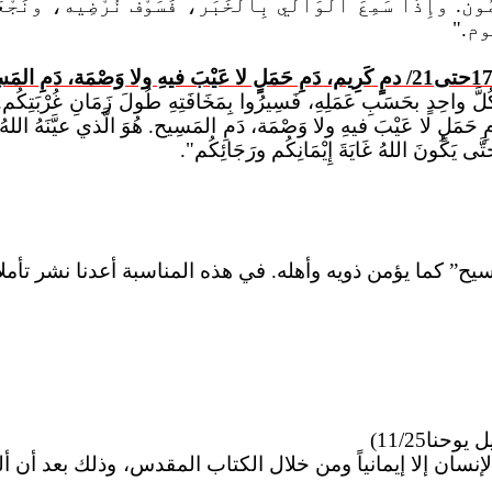
ئِمُون. وإِذَا سَمِعَ الوَالي بِالخَبَر، فَسَوْفَ نُرْضِيه، ونَجْ
َوم."
لَّ واحِدٍ بحَسَبِ عَمَلِهِ، فَسِيرُوا بِمَخَافَتِهِ طُولَ زَمَانِ غُرْبَتِكُم. و
 دَمِ حَمَلٍ لا عَيْبَ فيهِ ولا وَصْمَة، دَمِ المَسِيح.
هُوَ
الَّذي عيَّنَهُ اللهُ
تَّى يَكُونَ اللهُ غَايَةَ إِيْمَانِكُم ورَجَائِكُم".
ما يؤمن ذويه وأهله. في هذه المناسبة أعدنا نشر تأملاتنا
يوحنا11/25)
إنسان إلا إيمانياً ومن خلال الكتاب المقدس، وذلك بعد أن 