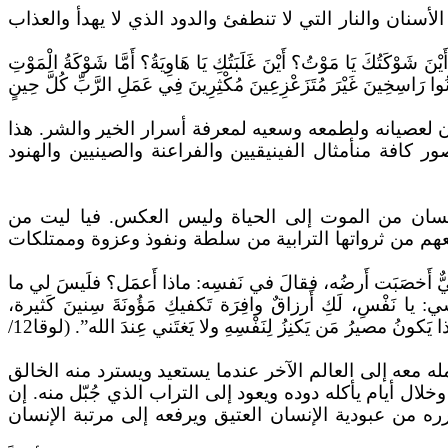
سنان والنار التي لا تنطفئ والدود الذي لا يهدأ والعذاب
َيْنَ
شَوْكَتُكَ
يَا مَوْتُ؟ أَيْنَ غَلَبَتُكِ يَا هَاوِيَةُ؟ أَمَّا شَوْكَةُ الْمَوْتِ
َ كُونُوا رَاسِخِينَ غَيْرَ مُتَزَعْزِعِينَ مُكْثِرِينَ فِي عَمَلِ الرَّبِّ كُلَّ حِينٍ
لعصيانه ولطمعه وسعيه لمعرفة أسرار الخير والشر. هذا
كافة منأمثال الفينيقيين والفراعنة والصينيين والهنود
إنسان من الموت إلى الحياة وليس العكس. فيا ليت من
عهم من ثرواتها الترابية من سلطة ونفوذ وعزوة وممتلكات
َنِيٌّ أَخصَبَت أَرضُه، فقالَ في نَفسِه: ماذا أَعمَل؟ فلَيسَ لي ما
ي: يا نَفْسِ، لَكِ أَرزاقٌ وافِرَة تَكفيكِ مَؤُونَةَ سِنينَ كَثيرة،
كذا يَكونُ
مصيرُ
مَن يَكنِزُ لِنَفْسِهِ ولا يَغتَني عِندَ الله”. (لوقا12/
ه معه إلى العالم الآخر عندما يستعيد ويسترد منه الخالق
لال أيام يأكله دوده ويعود إلى التراب الذي جُبّل منه. إن
ه من عبودية الإنسان العتيق ويرفعه إلى مرتبة الإنسان