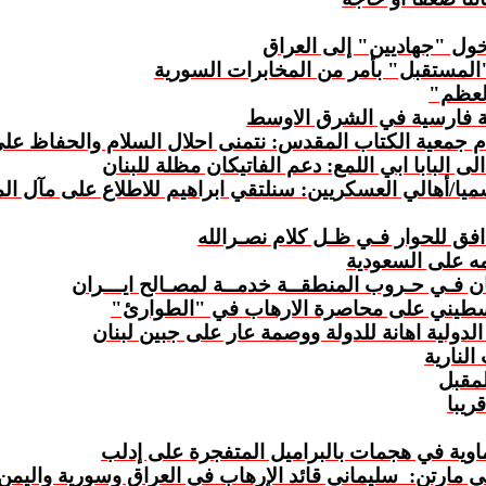
ول "جهاديين" إلى العراق
"المستقبل" بأمر من المخابرات السورية
لعظم"
ة فارسية في الشرق الاوسط
م جمعية الكتاب المقدس: نتمنى احلال السلام والحفاظ ع
ى البابا ابي اللمع: دعم الفاتيكان مظلة للبنان
يا/أهالي العسكريين: سنلتقي ابراهيم للاطلاع على مآل ا
افق للحوار فـي ظـل كلام نصـرالله
ومه على السعودية
ان فـي حـروب المنطقــة خدمــة لمصـالح ايـــران
فلسطيني على محاصرة الارهاب في "الطوارئ"
ولية اهانة للدولة ووصمة عار على جبين لبنان
لنارية
لمقبل
ريبا
اوية في هجمات بالبراميل المتفجرة على إدلب
ي مارتن:
سليماني قائد الإرهاب في العراق وسورية واليمن