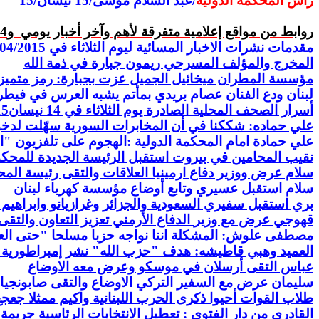
رأس
المحكمة
الدولية
/عبد السلام موسى/15 نيسان/15
روابط من مواقع إعلامية متفرقة لأهم وآخر أخبار
يومي
و14-15
مقدمات نشرات الاخبار المسائية ليوم الثلاثاء في 14/04/2015
المخرج والمؤلف المسرحي ريمون جبارة في ذمة الله
مؤسسة المطران ميخائيل الجميل عزت بجبارة: رمز متميز
لبنان ودع الفنان عصام بريدي بمأتم يشبه العرس في فيط
أسرار الصحف
المحلية
الصادرة يوم الثلاثاء في 14 نيسان
15
علي حماده: شككنا في أن المخابرات السورية سهّلت لدخو
علي حمادة امام
المحكمة الدولية :الهجوم على تلفزيون "
نقيب المحامين في بيروت استقبل الرئيسة
الجديدة
للمحكم
سلام عرض ووزير دفاع ارمينيا العلاقات والتقى رئيسة
المح
سلام
استقبل عسيري وتابع أوضاع مؤسسة كهرباء لبنان
بري استقبل سفيري السعودية والجزائر وغرازيانو وابراهيم
قهوجي عرض مع وزير
الدفاع الأرمني تعزيز التعاون والتق
مصطفى علوش: المشكلة اننا نواجه حزبا مسلحا "حتى ال
العميد وهبي قاطيشه: هدف "حزب الله" نشر إمبراطورية
عباس التقى أرسلان في موسكو وعرض معه الاوضاع
سليمان عرض مع السفير التركي الاوضاع والتقى صابونجيا
طلاب القوات أحيوا
ذكرى الحرب اللبنانية واكيم ممثلا جعجع
القادري من دار
الفتوى :
تعطيل الانتخابات الرئاسية جريمة