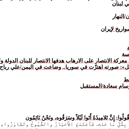
ي لبنان
واريخ لإيران
سة
عركة الانتصار على الارهاب هدفها الانتصار للبنان الدولة و
بل»: صورته اهتزّت في سوريا.. وضاعت في اليمن/علي رباح
ط
ُولُوا: إِنَّ تَلامِيذَهُ أَتَوا لَيْلاً وسَرَقُوه، ونَحْنُ نَائِمُون
ِكُلِّ مَا حَدَث. فَٱجْتَمَعَ الأَحْبَارُ والشُّيُوخُ وتَشَاوَرُوا، 