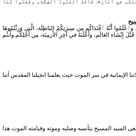
عَلُكُم في أَمَان». فَأَخَذَ الجُنُودُ الفِضَّة، وفَعَلُوا كَمَا
ٱعْلَمُوا أَنَّهُ ٱفْتَدَاكُم مِن سِيرَتِكُمُ البَاطِلَة، الَّتي وَرِثْتُمُوهَا
 قَبْلَ إِنْشَاءِ العَالَم، وأَعْلَنَهُ في آخِرِ الأَزمِنَة، مِن أَجْلِكُم.وأَنتُم
 الإيمانية في سر الموت حيث يعلمنا انجيلنا المقدس أننا
ألغى السيد المسيح بتأنسه وصلبه وموته وقيامته الموت هذا