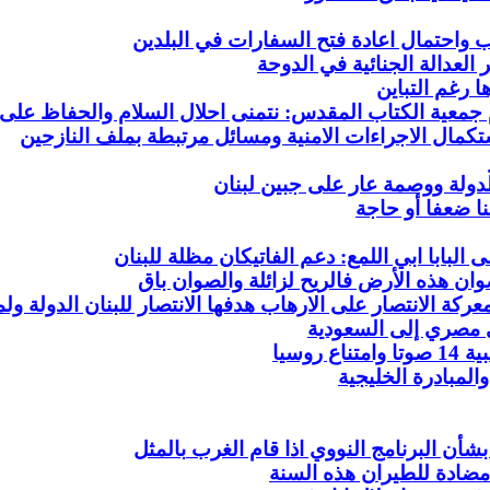
ب
واحتمال اعادة فتح السفارات في البلدين
عدالة الجنائية في الدوحة
ا
رغم التباين
 جمعية الكتاب المقدس: نتمنى احلال السلام والحفاظ على
كمال الاجراءات الامنية ومسائل مرتبطة بملف النازحين
لدولة ووصمة عار على جبين لبنان
ا ضعفا أو حاجة
 البابا
ابي اللمع: دعم الفاتيكان مظلة للبنان
وان
هذه الأرض فالريح لزائلة والصوان باق
ركة الانتصار على الارهاب هدفها الانتصار للبنان الدولة ول
مصري إلى السعودية
روسيا
المبادرة
الخليجية
أن البرنامج النووي اذا قام الغرب
بالمثل
للطيران هذه
السنة