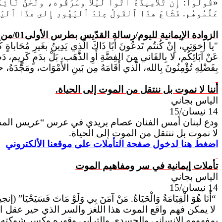
«قُولُوا: إِنَّ تَلامِيذَهُ أَتَوا لَيْلاً وسَرَقُوه، ونَحْنُ نَا
عَلَّمُوهُم. فَشَاعَ هذَا ٱلقَولُ عِنْدَ ٱليَهُودِ إِلى هذَا ٱلي
الزوادة الإيمانية لليوم/رسالة القدّيس بطرس الأولى01/من17حتى21/ دمٍ كَرِيم، دَمِ حَمَلٍ لا عَيْبَ فيهِ ولا وَصْمَة، دَمِ المَسِيح
"يا إخوَتِي، إِنْ كُنتُم تَدعُونَ أَبًا ذَاكَ الَّذي يَدِينُ بغَيرِ مُحَاباةٍ كُ
عَنْ آبَائِكُم، لا بِالفَاني مِنَ الفِضَّةِ أَوِ الذَّهَب، بَلْ بدَمٍ كَرِيم،
بِفَضْلِهِ تُؤْمِنُونَ بِالله، الَّذي أَقَامَهُ مِن بَينِ الأَمْوَات، ومَجَّدَهُ، ح
أننا
لا نموت بل ننتقل من الموت إلى الحياة.
الياس بجاني
14
نيسان
/15
ودع لبنان أمس الفنان عصام بريدي في عرس “عريس المسيح” ك
لا نموت بل ننتقل من الموت إلى الحياة.
اضغط هنا لدخول صفحة التأملات على موقعنا الألكتروني
تأملات إيمانية في سر ومفاهيم الموت
الياس بجاني
14
نيسان
/15
“
أَنَا
هُوَ الْقِيَامَةُ وَالْحَيَاةُ. مَنْ آمَنَ بِي وَلَوْ مَاتَ فَسَيَحْيَا” (إنجيل 
لا يمكن فهم واقع الموت هذا اللغز والسر الذي حير عقل ال
بمفهومه الإنساني والجسدي والترابي وقهره وكسر شوكته.