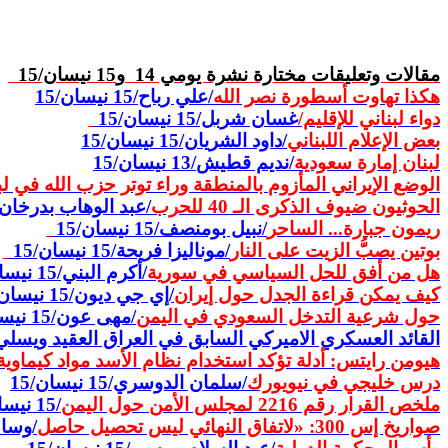
مقالات وتعليقات مختارة نشرة يومي 14
و15 نيسان/15
هكذا تهاوت أسطورة نصر الله
/علي رباح/15 نيسان/15
دواء لبناني للإقليم/
غسان شربل/15 نيسان/15
بعض الإعلام اللبناني
/داود الشريان/15 نيسان/15
لبنان إمارة سعودية
/نديم قطيش
/13 نيسان/15
الوضع الإيراني
المأزوم
بالمنطقة وراء توتر حزب الله في لب
الحوثيون ضيوف الذكرى الـ 40 للحرب
/عبد الوهاب بدرخان/
ريمون جبارة... الساحر
/نبيل بومنصف/15
نيسان/15
بوتين يصبُّ الزيت على النار
/موناليزا فريحة/
15 نيسان/15
هل من أفق للحل السياسي
في
سورية
/أكرم البني/15 نيسان/15
كيف يمكن قراءة الجدل حول إيران
/إي جي ديون/15 نيسان/15
حول شرعية التدخل السعودي في اليمن
/مهى عون/15 نيسان/15
القائد العسكري الاميركي السابق في العراق العقيد ويسلي
هيومن رايتس: أدلة تؤكد استخدام نظام الأسد مواد كيماوي
درس خليجي في نيويورك
/سلمان الدوسري/15 نيسان/15
ملخص
القرار رقم 2216 لمجلس الأمن حول اليمن
/
15 نيسان/15
صواريخ إس 300: «لاتفاق النهائي ليس تحصيل حاصل
/وسام سع