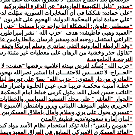
*
صدور
"دليل الكنيسة المارونية" عن الدائرة البطريركية
*علي حماده: شككنا في أن المخابرات السورية سهّلت لدخ
*علي حمادة امام المحكمة الدولية: الهجوم على تلفزيون 
*مصطفى علوش: المشكلة اننا نواجه حزبا مسلحا "حتى ا
*العميد وهبي قاطيشه: هدف "حزب الله" نشر إمبراطوري
*الراعي استقبل روجيه اده وسفير فرسان مالطا وامين عا
*وفد الرابطة المارونية التقى ساندري وسلم أورتيكا وثيقة ال
*تفاؤل حذر وخشية من الرهان على معطيات غير مثبتة رسم
الترجمـة الملموسـة
*حزب الله" يُصعّد لفرض تهدئة اعلامية نرفضها"/فتفت: لا 
*الجــراح: لا تنفيـــس للاحتقـــان اذا استمر نصرالله بهج
*القادري من دار الفتوى: "حزب الله" يصرّ على توريط لبن
*خطـة أمنيـة محكمـة قريبـا فـي عيـن الحلـوة واصرار 
*النائب حسن فضل الله: مثول كرمى خياط امام المحكمة الد
*
الحوار
"العاشر" على محك التصعيد السياسي والخطابات ا
*الحريري يظهر الموقف اللبناني ويزور واشنطن الاسبوع ا
*عسيري يجول على بري وسلام وآمال باطلاق العسكريين ق
*لبنان إمارة سعودية/نديم قطيش/المدن
*“هيومن رايتس”: أدلة تؤكد استخدام نظام الأسد مواد كيم
*القائد العسكري الاميركي السابق في العراق العقيد ويسل