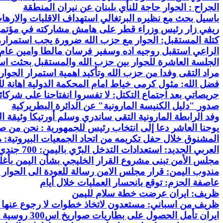
الجراح :
الحوار حاجة للنأي بلبنان عن نيران المنطقة
باسيل بحث مع نظيره البرتغالي استهداف الاقليات والارها
ريفي
زار رئيس
وزراء قطر على هامش مشاركته في مؤتمر ال
كتلة المستقبل: الحوار
مع
حزب الله ضرورة يجب استمراره
الراعي استقبل روجيه اده وسفير فرسان مالطا وامين عام
الجلسة العاشرة للحوار بين حزب الله والمستقبل بحثت است
مراد التقى وفدا من حزب الله وتأكيد اهمية استمرار الحوار
فضل الله: مثول كرمى
خياط امام المحكمة الدولية اهانة ل
جريصاتي بعد اجتماع التكتل: لا تفسروا انفتاحنا على
شركائن
صدور
"دليل الكنيسة المارونية" عن الدائرة البطريركية
وفد الرابطة المارونية التقى ساندري وسلم أورتيكا وثيقة الى
يوحنا العاشر دعا إلى انتخاب رئيس
للجمهورية :
نحن من ص
المشنوق خلال حفل تكريمه من اتحاد الجمعيات البيروتية: مع
العربي
الجديد: استعدادات التدخل البرّي باليمن: 700 جندي
مجلس الأمن تبنى
مشروع
القرار الخليجي بشأن اليمن بأغلبية 14 صوتا وامتناع 
مندوب اليمن: قرار مجلس الامن رسالة للعودة الى الحوار و
عاصفة
الحزم: توقع بانحسار العمليات خلال أيام
ظريف: ايران عرضت خطة سلام لليمن
ظريف من اسباني: مستعدون لاتخاذ خطوات لا رجوع عنها بش
ايران تأمل الحصول على بطاريات صواريخ اس300 روسية مضادة