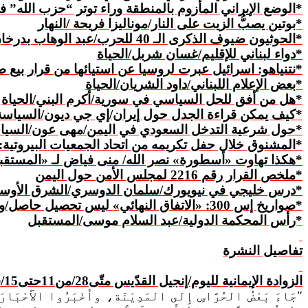
*الوضع الإيراني
المأزوم
بالمنطقة وراء توتر “حزب الله” ف
*بوتين يصبُّ الزيت على النار/موناليزا فريحة /النهار
*الحوثيون ضيوف الذكرى الـ 40 للحرب/عبد الوهاب بدرخان/النهار
*دواء لبناني للإقليم/غسان شربل/الحياة
*نتنياهو: اسرائيل عبرت لروسيا عن استيائها من قرار بيع ص
*بعض الإعلام اللبناني/داود الشريان/الحياة
*هل من أفق للحل السياسي
في
سورية/أكرم البني/الحياة
*كيف يمكن قراءة الجدل حول إيران/إي جي ديون/السياسة
*حول شرعية التدخل السعودي في اليمن/مهى عون/السيا
*المشنوق خلال حفل تكريمه من اتحاد الجمعيات البيروتية: م
*هكذا تهاوت «
أسطورة
» نصر الله/ منى فياض لـ «المستق
*
ملخص
القرار رقم 2216 لمجلس الأمن حول اليمن
*درس خليجي في نيويورك/سلمان الدوسري/الشرق الأوس
*صواريخ إس 300: «الاتفاق النهائي» ليس تحصيل حاصل/وسام سعادة/المستقبل
*رأس
المحكمة
الدولية/عبد السلام موسى/المستقبل
تفاصيل النشرة
الزوادة الإيمانية لليوم/إنجيل القدّيس متّى
28/من11حتى15/
ق
"
جَاءَ بَعْضُ الحُرَّاسِ إِلى المَدِيْنَة، وأَخْبَرُوا الأَحْبَارَ ب