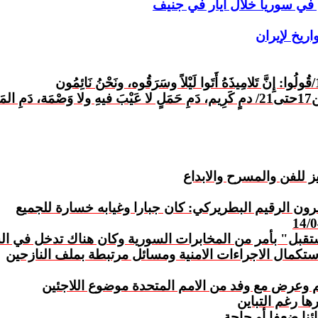
في سوريا خلال ايار في جنيف
اريخ لإيران
قُولُوا: إِنَّ تَلامِيذَهُ أَتَوا لَيْلاً وسَرَقُوه، ونَحْنُ نَائِمُون
 للفن والمسرح والابداع
ون الرقيم البطريركي: كان جبارا وغيابه خسارة للجميع
قبل" بأمر من المخابرات السورية وكان هناك تدخل في الشأن
ستكمال الاجراءات الامنية ومسائل مرتبطة بملف النازحين
م وعرض مع وفد من الامم المتحدة موضوع اللاجئين
ا رغم التباين
ئنا ضعفا أو حاجة