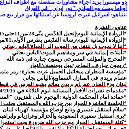
دو ميستورا يريد
اجراء مشاورات منفصلة مع اطراف النزاع 
أوباما يبحث مع العبادي "دور إيران" في العراق
نتنياهو: اسرائيل عبرت لروسيا عن استيائها من قرار بيع صو
عناوين النشرة
*الزوادة الإيمانية لليوم/إنجيل القدّيس متّى
28/من11حتى15/
*
الزوادة الإيمانية لليوم/رسالة القدّيس بطرس الأولى01/من17حتى21/ دمٍ كَرِيم، دَمِ حَمَلٍ لا عَيْبَ فيهِ ولا وَصْمَة، دَمِ المَسِيح
*أننا لا نموت بل ننتقل من الموت إلى الحياة/الياس بجاني
*تأملات إيمانية في سر ومفاهيم الموت/الياس بجاني
*المخرج والمؤلف المسرحي ريمون جبارة في ذمة الله
*ريمون جبارة... الساحر/نبيل بومنصف/النهار
*مؤسسة المطران ميخائيل الجميل عزت بجبارة: رمز متميز
عصام بريدي في المنازل السماوية/الياس بجاني
لبنان ودع الفنان عصام بريدي بمأتم يشبه العرس في فيطر
*مقدمات نشرات الاخبار المسائية ليوم الثلاثاء في 14/04/2015
*حمادة امام المحكمة الدولية :الهجوم على تلفزيون "المست
*الجلسة العاشرة للحوار بين حزب الله والمستقبل بحثت ا
*
سلام
استقبل عسيري وتابع أوضاع مؤسسة كهرباء لبنان
*بري استقبل سفيري السعودية والجزائر وغرازيانو وابراهي
*كتلة المستقبل: الحوار
مع
حزب الله ضرورة يجب استمراره
*جريصاتي بعد اجتماع التكتل: لا تفسروا انفتاحنا على شركا