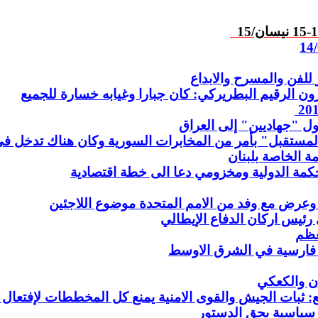
نيسان/15
للفن والمسرح والابداع
رون
الرقيم البطريركي: كان جبارا وغيابه خسارة للجميع
20
ل "جهاديين" إلى العراق
المستقبل" بأمر من المخابرات السورية
وكان هناك تدخل في ا
ة
الخاصة بلبنان
كمة الدولية ومخزومي دعا الى خطة اقتصادية
وعرض مع وفد من الامم المتحدة موضوع اللاجئين
ى رئيس اركان الدفاع الإيطالي
عظم
 فارسية في الشرق الاوسط
ن والكعكي
: ثبات الجيش والقوى الامنية يمنع
كل المخططات لإفتعال 13 نيسان جديدة
سياسية بحق الدستور