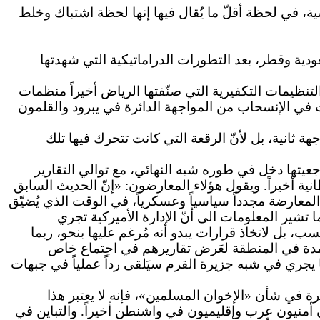
ية، في لحظة أقلّ ما يُقال فيها إنها لحظة اشتباك وخلط
ودية وقطر، بعد التطورات الدراماتيكية التي شهدتها
ظيمات التكفيرية التي صنّفتها الرياض أخيراً منظمات
عات في الإنسحاب من المواجهة الدائرة في يبرود والقلمون
انية، بل لأنّ الرقعة التي كانت تتحرك فيها تلك
فصولاً منذ ما قبل جلسات مؤتمر جنيف ـ 2، الى أنّ حسم قرار مرجعيتها دخل في طوره شبه النهائي، مع توالي التقارير
ية أخيراً. ويقول هؤلاء المعارضون: «إنّ الحديث السابق
المعارضة مجدداً سياسياً وعسكرياً، في الوقت الذي يُضيّق
شير المعلومات الى أنّ الإدارة الأميركية تجري
، بل لاتخاذ قرارات يبدو أنه مُرغم عليها بنحو، ربما
ذ مدة في المنطقة لعَرض تقاريرهم في اجتماع خاص
يجري في شبه جزيرة القرم سيَلقى رداً عملياً في جبهات
رة في شأن «الإخوان المسلمين»، فإنه لا يعتبر هذا
 أمنيون عرب وإقليميون في واشنطن أخيراً. والتباين في