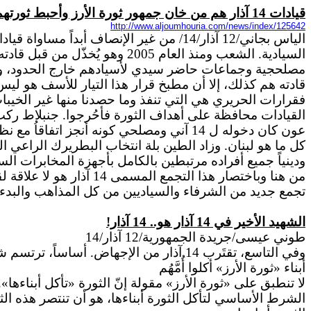
قيادات 14 آذار هم من خان جمهور ثورة الأرز وأحبط ثورتهم
http://www.aljoumhouria.com/news/index/125642
السيادية. الشعب ومنذ العام 2005 وهو يُخذّل من قبل قادته ولكنه استمر في غفران خطاياهم متأملاً الخير منهم إلا أن ظنه خاب
مصلحجية وجماعات حاضر سيدي لأسيادهم خارج الحدود، وما ي
قادته هم كذلك، إلا أن مطبخ قرار هذا التيار للأسف هو لي
عون كان دخوله ل 14 آني ومصلحي كونه أنج
ودينياً جميع أفراده مرتبطين بالكامل بأجهزة المخابرات الس
من هنا وباختصار هذا ال
تجمع جديد من الشرفاء والسياديين من كل المذاهب والبدء بمس
الشهيد الأخير في 14 آذار هو.. 14 آذار!
طوني عيسى/جريدة الجمهورية
/12 آذار/14
وفي التاسع، تقتَرب 14 آذار من الإجهاض. أساساً، ترتسم شكوك في أنّ الحبَل كان حقيقياً. ربما كان وَرَماً فقط، وأسوأ ما فيه أنه... خبيث!
أبناء «ثورة الأرز» أكلوا أُمَّهُم
لا تنطبق على «ثورة الأرز» مقولة إنّ الثورة «تأكل أبناءها». فف
الشرط الأساسي لتأكل الثورة أبناءها، هو أن تنتصر هذه الثورة