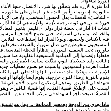
الثورة أبناءها».
أما «ثورة الأرز» فلم يتحقَّق لها شرف الإنتصار. فنجا الأبناء
«الشاشيّ» للأقطاب بدل الحضور الشخصي، ولا في الإرباك ا
في ذاته، بل في كونه ترجمة لأزمة. والأزمة هي أنّ 14 آذار تتحلَّل وتعود إلى عناصرها الأوليّة.
والخرائط، وستبقى لسنوات، حتى نضوج الأهداف المرسومة على 
المسيحيون منخرطين في قتال سوريا، والشيعة منخرطين في ال
يناورون تحت السقف السوري، إنتظاراً للحظة المناسبة. في
(النائب وليد جنبلاط). اليوم، تبدَّلت سياسة الأميركيين والس
طلب الغرب والسعوديين. والسبب هو نضوج معطيات جديدة ل
القضيةُ أصبحت آخِرَ الشهداء في موكب الدفاع عن... القضي
ماذا يجري بين الدوحة و»محور الممانعة»... وهل هو تنسيق
جاد يوسف/جريدة الجمهورية