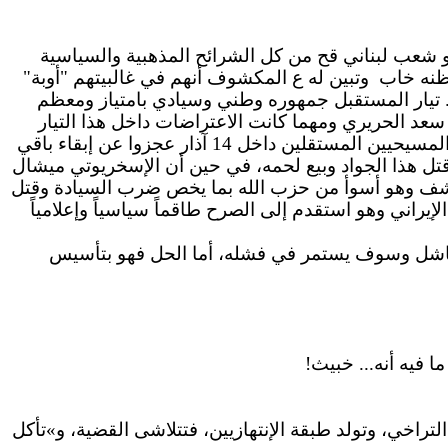
و الذين تركوها بشعب ثورة الأرز وهو شعب لبناني قح من كل الشرائح المذهبية والسياسية
وتبين له ع المكشوف أنهم في غالبيتهم "أوبة"
. تيار المستقبل جمهوره وطني وسيادي بامتياز ومعظم
سعد الحريري ومهما كانت الاعتراضات داخل هذا التيار
فقرارات الحريري هي التي تنفذ وما حصدنا منها غير الخيبات. حزب الوطنيين الأحرار والقوات اللبنانية ومعهما قلة من المسيحيين المستقلين داخل 14 آذار عجزوا عن إبقاء باقي
ن ثم راح يعمل جاهداً ولا يزال على قتل هذا الجواد وبيع لحمه، في حين أن الإسخريوتي ميشال
ً تعرى وانكشف وهو أسوأ من حزب الله بما يخص ضرب السيادة وقتل
ف ببكركي 180 درجة باتجاه محور الشر السوري – الإيراني وهو استقدم إلى الصرح طاقماً سياسياً وإعلامياً
لمفككة والمشلعة هو فاشل وسوف يستمر في فشله، أما الحل فهو بتأسيس
 التراخي، وتولد طبقة الإنتهازيين، فتتلاشى القضية، و»تأكل