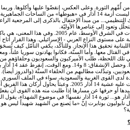
 من أُمِّهم الثورة. وعلى العكس، إنقضّوا عليها وأكلوها. وربم
لتنظيمي... من مبدأ الإحتفال بالذكرى إلى المرجعية الراع
نشأت 14 آذار في لحظة قرار دولي - إقليمي بتغيير المع
مستوى النزاع العربي - الإسرائيلي. وهذا القرار أتاح أن تخ
قتال معها. وأما السنّة، فكانوا يهادنون سوريا علناً، ومع
 تلك اللحظة، طلب الأميركيون والسعوديون وحلفاؤهم من الس
ففعلوا وإنضموا 
عوديين، وتبدَّلت مطالبهم من الحلفاء السنَّة (والدروز أيضاً)
دى القوى الغربية والسعودية، سواء في الملف السوري أو 
الإسرائيلية. وهكذا، عادت عناصر النزاع الداخلي إلى ما كانت عل
شهداء في الطريق. ومذهل أن يكون الشهيد الأخير في 14 آذار هو... ثورة 4
ة؟
؟