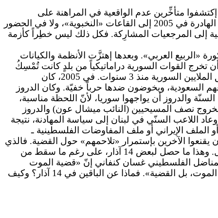
ا إكتشفوا متأخِّرين عدم الواقعية في المراهنة على
«الثورة». إنه ربما نوعٌ من الندم غير المعلن على «الثورة». ليست أزمة 14 آذار في «هبوطها» من الساحات الجماهيرية الهادرة في 2005 إلى القاعات «النخبوية»، ولا في الحضور
ية إلى المرجعيات المشارِكة. فكل ذلك ليس خطِراً كأزمة
ادلات في الشرق الأوسط، عام 2005. وفي هذا المعنى، هي باكورة «الربيع العربي». وبعدها إهتزَّت الأنظمة والكيانات
رج القوات السورية دراماتيكياً من بلدٍ كانت تُمْسِكُ
فيه بالأنفاس وتُحصيها. ولولا القرار لما إستطاعت الملايين اللبنانية تحقيق هذا الإنجاز. وللتأكّد، يكفي التأمّل كيف تُسحَق الملايين السورية منذ 3 سنوات. في 2005، كان
هم السعودية، ويخوضون ضدها حرباً خفيّة. وكان الدروز
نّة والدروز أن يواجهوا سوريا، لأنّ اللحظة مناسبة،
إلى الدينامية المسيحية التقليدية ضدّ سوريا. وحصل الإنشقاق: 8 و14. ومع الوقت، إنفرط عقد 14 آذار بخروج نصف المسيحيين (النائب ميشال عون) والدروز
. وعاد اللاعب السنّي في لبنان إلى سياسة المهادنة، نتيجة
الملف الإيراني أو ملف المفاوضات الفلسطينية ـ
يه عشية 14 آذار 2005. وعبثاً يحاول أركان هذا الفريق أن يقنعوا الآخرين بإستمرار «تلاحمهم» حول القضية. فالذي
يقوم بالثورة إرضاءً لقوى خارجية، يقوم أيضاً بإنهائها أو تجميدها أو حرفها عن مسارها إذا طلبت منه هذه القوى أن يفعل. وهذا ما حصل لبعض 14 آذار، على رغم ما سقط من
1 آذار نفسها! في موضوع الشهداء، يقول المناضل الفلسطيني غسان كنفاني إنّ «قضية الموت
ليست على الإطلاق قضيةَ المَيْت، إنها قضيةُ الباقين». ويقول نابوليون بونابرت إنّ «ما يَصنع من الشهيد شهيداً ليس هو الموت، بل القضية». فماذا عن الباقين في 14 آذار؟ وكيف