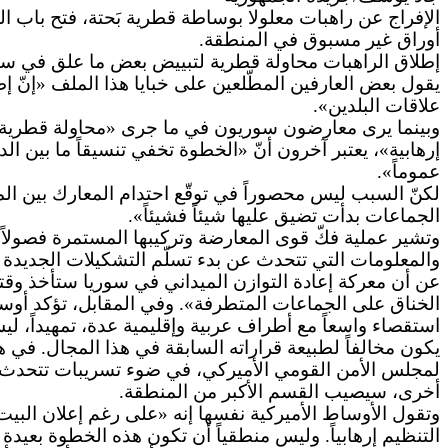
الإفراج عن راهبات معلولا بوساطة قطرية بَحتة، فتح باب ال
أوراق غير مسبوق في المنطقة.
إطلاق الراهبات محاولة قطرية لتبييض بعض ما علق في سجل
يقول بعض العارفين المطّلعين على خبايا هذا الملف «إنّ إ
علاقات البلدين».
وبينما يرى معارضون سوريون في ما جرى «محاولة قطرية لت
إرهابية»، يعتبر آخرون أنّ «الخطوة تخفي تنسيقاً ما بين ال
عموماً».
لكنّ السبب ليس محصوراً في توقّع احتدام المعارك بين ال
الجماعات بدأت تضيق عليها شيئاً فشيئاً».
والمعلومات التي تتحدث عن بدء تسلّم التشكيلات الجديدة ل
عن أن معركة إعادة التوازن الميداني في سوريا ستأخذ وقتاً
الخناق على الجماعات المتطرفة». وفي المقابل، تؤكد أوساط
استقصاء واسعاً مع أطراف عربية وإقليمية عدة، تمهيداً، لي
يكون مخالفاً لطبيعة قراراته السابقة في هذا المجال. في
لمجلس الأمن القومي الأميركي، في ضوء تسريبات تتحدث عن 
أخرى، سيصيب القسم الأكبر من المنطقة.
وتقول الأوساط الأميركية نفسها إنه «على رغم إعلان البيت 
التنظيم إرهابياً. وليس منطقياً أن تكون هذه الخطوة بعيد