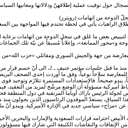
سجال حول توقيت عملية إطلاقهنّ ودلالاتها ومعانيها السياس
ّ الدوحة من اتهامات (رويترز)
طلاق الراهبات يأتي في لحظة تحتدم فيها المواجهة بين السع
بييض بعض ما عَلق في سجل الدوحة من اتهامات برعاية التن
دوحة و»محور الممانعة»، وإعلاناً مُسبقاً عن نيّة تلك الجما
معارضة من جهة والجيش السوري ومقاتلي «حزب الله»من جهة ث
وتشير عملية فكّ قوى المعارضة وتركيبها المستمرة 
لمعارضة سلاحاً نوعياً، وفق ما أوردت إحدى الصحف البريطان
، يبدو صحيحاً. فالإستعدادات المستمرة تتلازَم وتوحيد قوى 
 أميركية مسؤولة أن الوضع مرشّح لمزيد من التعقيد، فيما ت
س لجولة الرئيس باراك أوباما المرتقبة في دول المنطقة فحسب
 هذا السياق، يستعدّ الموفدون الرئاسيون الذين يجولون من
«مزاج» سياسي جديد في الإدارة الأميركية. ويبدو أنّ ما 
الأبيض احترامه قرارات السعودية والإمارات والبحرين الأخي
ة من الإتفاقات والنقاشات الكثيفة التي شارك فيها مسؤولون