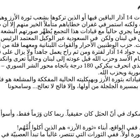
الياس بجاني/12 آذار/14/ من غير الإنصاف أبداً مساواة قيادات 14 آذار الباقين فيها أ
جري حالياً مع قيادات هذا التجمع يُظهِّر صورتهم البشعة
س في لبنان ولكن
في السعودية عبر الوكيل المعتمد الرئيس 
القيادات محافظة على أهداف الثورة فأحُرجوا. جنبلاط ركب جواد 14 آذار لفترة وم
ز اتفاقاُ مع نظام الأسد وحزب الله قبل عودته إلى لبنان وحاليا
كل ما هو لبنان. وزاد الطين بلة انتخاب البطريرك الراعي الذي انحر
ورية وبحزب الله.
تجمع المسمى 14 آذار هو لا علاقة لقياداته بثورة الأرز وبهيكليته الحالية ا
يرة الجلجلة من أولها، وإلا فالج لا تعالج... وسامحونا
ي الواقع، أبناء «ثورة الأرز» هم الذين أكلوا أُمَّهُم!
 أولاً. ففي الثورات التي تنتصر، غالباً ما تبدأ العصبيّة في