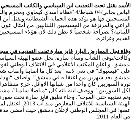
الأسد يقتل تحت التعذيب ابن السياسي والكاتب المسيحي 
الياس
بجاني/04 شباط/14/نظام أسدي كيماوي ومجرم والكل من أهله بنظره وبمفهومه
المسيحيين فها هو يؤكد هذه الحماية الشيطانية ويقتل ابن
الراعي والمرتزقة من المسيحيين اللبنانيين من أمثال عو
اللبنانية؟
بصراحة
شخصياً لا نظن ذلك لأن هؤلاء المسيحيين 
القديم وغرائزه.
وفاة نجل المعارض البارز فايز سارة تحت التعذيب في س
وكالات/توفي الشاب وسام سارة، نجل عضو الهيئة السياسي
بدمشق. و
اعلن
المكتب
الاعلامي
في الائتلاف الوطني لقو
على “فيسبوك” في نعي لابنه “بعد كل ما
اصابنا
واصاب
شعبن
بدمشق بعد شهرين من اعتقاله في دمشق”.
واضاف
“بهذا،
ثورة السوريين كان واحدا من شبابها
الاوائل
، خرج متظاهرا
لكل السوريين”. ووصف ابنه
بانه
كان “مناضلا سلميا”، مشي
وتم تعذيبه حتى الموت”. وجاء تعليق فايز سارة تحت صورة ل
عضوا في المجلس الوطني لإعلان دمشق حيث أمضى مدة عا
في العام 2011.