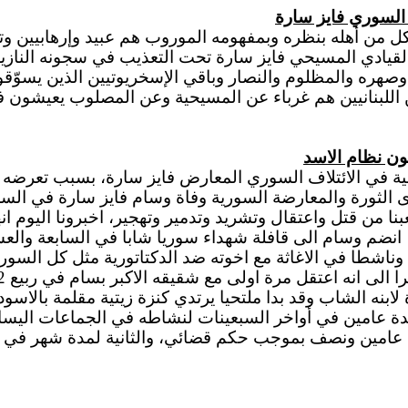
السوري فايز سارة
الموروب
هم عبيد وإرهابيين وت
 القيادي المسيحي فايز سارة تحت التعذيب في سجونه النازي
ن وصهره والمظلوم
والنصار
وباقي
الإسخريوتيين
الذين يسوّقو
اللبنانيين هم غرباء عن المسيحية وعن المصلوب يعيشون في
جون نظام
الاسد
ة في الائتلاف السوري المعارض فايز سارة، بسبب تعرضه ل
ى الثورة والمعارضة السورية وفاة وسام فايز سارة في ال
ا من قتل واعتقال وتشريد وتدمير وتهجير، اخبرونا اليوم
ان
 انضم وسام
الى
قافلة شهداء سوريا شابا في السابعة وال
 وناشطا في
الاغاثة
مع
اخوته
ضد الدكتاتورية مثل كل السوري
را
الى
انه اعتقل مرة
اولى
مع شقيقه
الاكبر
بسام في ربيع 2012،
ابنه الشاب وقد بدا ملتحيا يرتدي
كنزة
زيتية مقلمة
بالاسود
مين ونصف بموجب حكم قضائي، والثانية لمدة شهر في أعق