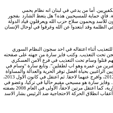
كفيريين. أما من يدعي في لبنان انه نظام يحمي
ة. فأي
حماية
للمسيحيين هذه؟ هل يتعظ الشارد
بفجور
ن للأسد ويحمون سلاح حزب الله ويعرقلون قياد الدولة
 الظلمة وقد ابتعدوا عن الله وغرقوا في أوحال الإنسان
لتعذيب أثناء اعتقاله في احد سجون النظام السوري
سجن تحت التعذيب. وكتب فايز سارة من جهته على صفحته
هم
قتلوا وسام تحت التعذيب في فرع
الامن
العسكري
عشرين من عمره وهو
اب
لطفلين”. وتابع سارة “وسام في
ين الراغبين بحياة
افضل
توفر الحرية والعدالة والمساواة
وافرج
عنهما لاحقا. ثم اعتقل في كانون
الاول
2013،
. وفايز سارة هو مسيحي مقيم حاليا في تركيا، وعضو في
الهيئة السياسية للائتلاف المعارض منذ آب 2013. اعتقل لمدة عامين في أواخر السبعينات لنشاطه في الجماعات اليسارية، كما اعتقل مرتين لاحقاً، الأولى في العام 2008 بصفته
اب انطلاق الحركة الاحتجاجية ضد الرئيس بشار
الاسد