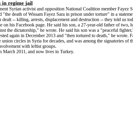
in regime jail
nt Syrian activist and opposition National Coalition member Fayez Sara
d "the death of
Wissam
Fayez Sara in prison under torture" in a stateme
ealt -- killing, arrests, displacement and destruction -- they told us to
te on his
Facebook
page. He said his son, a 27-year-old father of two, 
nst the dictatorship," he wrote. He said his son was a "peaceful fighter,
sted again in December 2013 and "then tortured to death," he wrote. Fa
r union circles in
Syria
for decades, and was among the signatories of t
involvement with leftist groups.
 in March 2011, and now lives in
Turkey
.