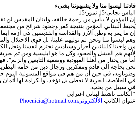
قادتنا ليسوا منا ولا يشبهوننا بشيء
الياس
بجاني/15 تموز/15
إن المؤمن لا ييأس من رحمة خالقه، ولبنان المقدس لن ت
يُحبط اللبناني المؤمن بنتيجة كفر وجحود شرائح من مجتم
إن
ما يمر
به
وطن الأرز والقداسة والقديسين هي أزمة إيمانية
وهم ليسوا منا ونحن لم نوليهم علينا، بل قوى الاحتلال وال
من واجبنا كلبنانيين أحرار وسياديين نحترم أنفسنا ونجل الك
لأنهم هم الفشل والجحود وكل ما هو
ابليسية
ومن ثم بحرية 
أما من يختار من أهلنا العبودية ووضعية التابعين
والزلم
”، فه
نحن بحاجة إلى قادة ومفكرين ورجال دين من خامة البطرير
وطوباويه
، في حين أن من هم في مواقع
المسولية
اليوم ج
في
الخلاصة، الحرية لا تعطى بل تؤخذ، والكرامة لها أثما
في سبيل من يحب.
*الكاتب ناشط لبناني اغترابي
عنوان الكاتب
الألكتروني
Phoenicia@hotmail.com