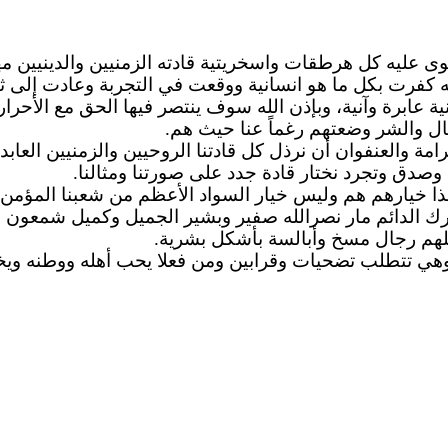
قوى عليه كل
هرطقات
واسخريتية
قادته الزمنيين والدينيين 
عه كفرت بكل ما هو
انسانية
ووقعت في التجربة وعادت إلى ثق
 عابرة وآنية، وبإذن الله سوف ينتصر فيها الحق مع الأحرار
مال والشر وضعتهم رغماً عنا حيث هم.
رامة والعنفوان أن
نرذل
كل قادتنا الروحيين والزمنيين العا
وصدق وتجرد نختار قادة جدد على صورتنا ومثالنا.
ذا خيارهم هم وليس خيار السواد الأعظم من شعبنا المؤمن و
ك الدائم مار
نصرالله
صفير وبشير الجميل وكميل شمعون
و
لهم رجال مسخ وأبالسة
بأشكل
بشرية.
ن وهي تتطلب تضحيات وقرابين ومن فعلا يحب أهله ووطنه وي