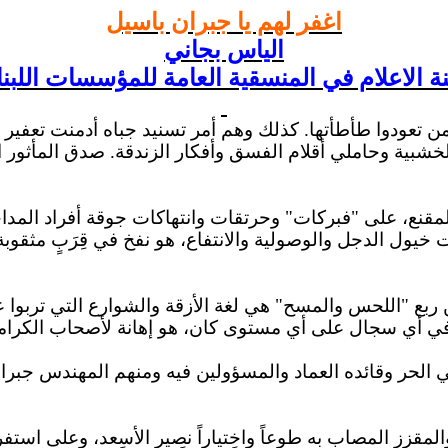
اغفر لهم يا جبران باسيل
الياس بجاني
الاعلام في المنسقية العامة للمؤسسات اللبنان
 تعودوا طأطأتها. كذلك وهم أمر تسنيد جباه أدمنت تعفير ا
خشبية وحاملي أقلام الفسق وأفكار الزندقة. صدق المأثو
المقنع، على "فبركات" وحرتقات وانتهاكات جوقة أفراد المد
خيول الدجل والوصولية والانتفاع، هو نفخ في قِرَبٍ مثقوبة. 
من ربع "اللحس والمسح" هي لغة الأزقة والشوارع التي تربوا 
في أي سجال على أي مستوى كان، هو إهانة لأصحاب الكراما
طني الحر وقائده العماد والمسؤولين فيه ومنهم المهندس 
قزز المصاب به طوعاً واختياراً نصير الأسعد، وعلى استفر