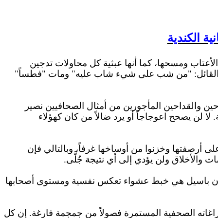
ية الكندية
لأعتاب ومسحها، كما أنها عبثية كل محاولات تدجين
ر القائل: "من شب على شيء شاب عليه" ومات "فطساً"
احين والقداحين المأجورين من أمثال الصحافيين نصير
لا لن يصحح اعوجاجاً أو يرد ضالاً
من
كان كهؤلاء
على أرصفتها وخزنوا من أوساخها غرفاً، وبالتالي فإن
ت والأخلاق ولن يؤدي إلى أي نتيجة
جُلَّى
.
جبران باسيل هي خبط عشواء تعكس نفسية ومستوى أصحابها
اغاته الصحفية المستمرة فصولاً من جمجمة فارغة. إن كل