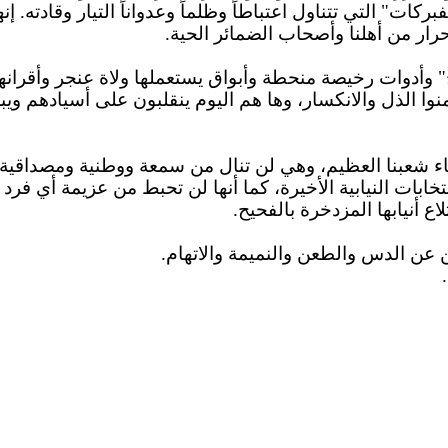
ات" التي تتناول اعتباطاً وظلماً وعدواناً التيار وقادته.
إنه
رار من أهلنا وأصحاب الضمائر الحية.
 وأدوات رخيصة منحطة وأبواق يستعملها ولاة عنجر وأقرانهم
ا الذل والانكسار، وها هم اليوم ينقلبون على أسيادهم ويب
أبناء شعبنا العظيم، وهي لن تنال من سمعة ووطنية ومصدا
نتخابات النيابية الأخيرة، كما أنها لن تحبط من عزيمة أي فر
ع أنيابها المزدخرة بالفحيح.
عن الدس والطعن والنميمة والاتهام.