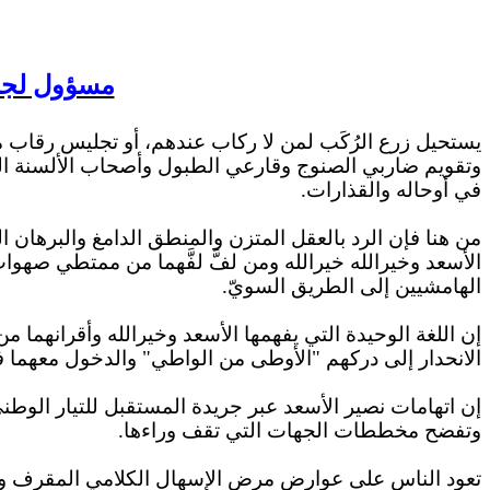
مسؤول لجنة 
يستحيل زرع الرُكَب لمن لا ركاب عندهم، أو تجليس رقاب من
وتقويم ضاربي الصنوج وقارعي الطبول وأصحاب الألسنة ال
في أوحاله
والقذارات
.
من هنا فإن الرد بالعقل المتزن والمنطق الدامغ والبرهان 
الأسعد وخيرالله خيرالله ومن لفَّ لفَّهما من ممتطي صهوات 
الهامشيين إلى الطريق السويّ.
إن اللغة الوحيدة التي يفهمها الأسعد وخيرالله وأقرانهما 
الانحدار إلى دركهم "الأوطى من الواطي" والدخول معهما 
إن اتهامات نصير الأسعد عبر جريدة المستقبل للتيار الو
وتفضح مخططات الجهات التي تقف وراءها.
تعود الناس على عوارض مرض الإسهال الكلامي المقرف والم