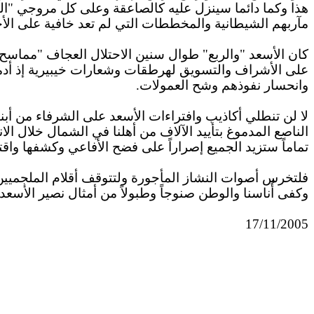
هذا وكما دائما سينزل عليه كالصاعقة وعلى كل مروجي "الفبرك
مآربهم الشيطانية والمخططات التي لم تعد خافية على الأح
كان الأسعد "والربع" طوال سنين الاحتلال العجاف "مماسح"
على الأشراف والتسويق لهرطقات وشعارات خيبيرية إذ أدمنو
وانحسار نفوذهم وشح العمولات.
لا لن تنطلي أكاذيب وافتراءات الأسعد على الشرفاء من 
الناصع المدموغ بتأييد الآلاف من أهلنا في الشمال خلال الا
تماماً ستزيد الجميع إصراراً على فضح الأفاعي وكشفها واقتلا
فلتخرس أصوات النشاز المأجورة ولتتوقف أقلام الملجميين 
وكفى أُناسنا والوطن صنوجاً وطبولاً من أمثال نصير الأسعد.
17/11/2005