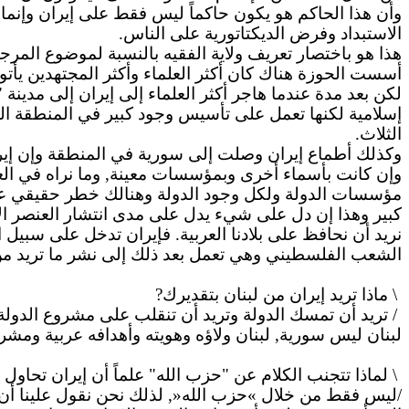
وأن
هذا الحاكم هو يكون حاكماً ليس فقط على إيران وإنما 
الاستبداد وفرض الديكتاتورية على الناس.
هذا هو باختصار تعريف ولاية الفقيه بالنسبة لموضوع المر
أسست الحوزة هناك كان أكثر العلماء وأكثر المجتهدين يأتو
لكن بعد مدة عندما هاجر أكثر العلماء إلى إيران إلى مدي
إسلامية لكنها تعمل على تأسيس وجود كبير في المنطقة العر
الثلاث.
وكذلك أطماع إيران وصلت إلى سورية في المنطقة وإن إيران 
وإن كانت بأسماء أخرى وبمؤسسات معينة, وما نراه في العر
مؤسسات الدولة ولكل وجود الدولة وهنالك خطر حقيقي على 
كبير وهذا إن دل على شيء يدل على مدى انتشار العنصر الإيرا
نريد أن نحافظ على بلادنا العربية. فإيران تدخل على سبيل
الشعب الفلسطيني وهي تعمل بعد ذلك إلى نشر ما تريد من 
\ ماذا تريد إيران من لبنان بتقديرك?
/ تريد أن تمسك الدولة وتريد أن
تنقلب
على مشروع الدولة. 
لبنان ليس سورية, لبنان ولاؤه وهويته وأهدافه عربية ومشروعه
\ لماذا تتجنب الكلام عن "حزب الله" علماً أن إيران تحاو
/
ليس
فقط من خلال »حزب الله«, لذلك نحن نقول علينا أن نتح