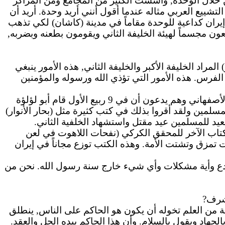
ن خلال الوحدة, وأسست الكثير من المجامع ومن المراكز
تشييع العربي مثاله عندما أقول أنني أريد وحدة. أريد أن
يران كداعية للوحدة مقاماً في مدينة (
كاشان
) لكي تذهب
ن مجسماً لهيئة الخليفة الثاني ويقومون بطعنه وبضربه,
مراد الخليفة الأكبر والخليفة الثاني, هذه الأمور ينبغي
الفرس. هذه الأمور التي تؤذي الله ورسوله والمؤمنين
أن في 9 ربيع الأول قام أبو لؤلؤة
سلمين ولقد أقروا بذلك في كتب كثيرة مثل (بحار الأنوار)
عيد للمسلمين عيد مقتل واستشهاد الخلفية الثاني.
لكتاب الآخر للمحقق
الكركي
(نفحات اللاهوت في لعن
ت
تمزق وتشتت الأمة. وهذه الكتب توزع مجاناً في إيران
ة بدع وأية مشكلات وأي شيء خارج سنة رسول الله.
نحن
من
شرف
?
ة من العلم تخوله أن يكون هو الحاكم على الناس, ينطلق
الجهاد ويقول بالسلام.
وأن
هذا الحاكم بيده الحل والعقد.