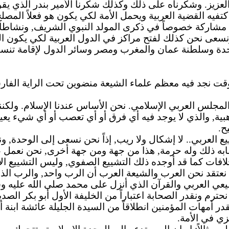
لعزيز.
وشكرناه
على ذلك وكذلك شكرنا الأمير بندر الذي يق
 كتفيه القضية العربية ويحمل الأمة لكي يكون هو فعلاً المص
ة مشاركة خصوصاً في ذكرى المولد النبوي الشريف, ونشاطات
.. ونسعى نحن كذلك لفتح مراكز في الدول العربية لكي يكون
متحدة وسلطنة عمان والمغرب ومصر وسائر الدول لإقامة تنس
وقت نجد فيه معظم علماء الشيعة منضوين تحت الراية الفارسي
 المجلس العربي الإسلامي.
نحن
الأساس عندنا الإسلام. ولكنن
ذهبية, والذي لا يوجد فيه أي فرق أو أي تعصب أو أي شيء يعيد
ح.
لعربي.. لا إشكال ولا ريب, إذاً نحن نسعى إلى الوحدة, ونحن 
ه ذلك وله حرمة, هذا من جهة ومن جهة أخرى, نحن نعمل عل
 خلافات كما قد أوجده ذلك التشييع
الصفوي
, وليس التشييع ال
نعتقد نحن العرب والشيعة العرب أن الرب واحد, والرب ال
عي العربي والقرآن الذي أنزل على محمد صلى الله عليه وس
حترم ونقدر الصحابة اعتباراً من الخليفة الأول أبو بكر الص
 أمهات المؤمنين انطلاقاً من السيدة الجليلة عائشة ابنة أ
زي في الأمة.