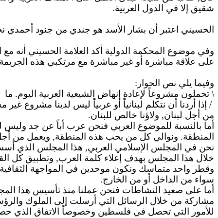
شقيق إلا في الدول العربية.
الحسيني اعتبر أن بشار الأسد هو جندي من جنود أحمدي نجاد 
وفي موضوع المحكمة الدولية أكد العلامة الحسيني أنه مع 
على علاقة مباشرة أو غير مباشرة مع مرتكبي هذه الجريمة.
وفيما يلي نص الحوار:
\ تحملون مشروعاً لإعادة
إنهاض
الشيعية العربية اليوم. ما
/ إذا أردنا أن نتكلم لبنانياً أو عربياً
ليس
لدينا مشروع غير مشرو
من أجل لبنان, ولاؤنا خالص للبنان.
أما
بالنسبة للموضوع العربي فنحن عرب أباً عن جد وليس لدي
المنطقة.
ونوالي
كل من يحب هذه المنطقة, ويعمل من أجل 
نحن في المجلس الإسلامي العربي, هذا المجلس الذي أسسن
خلال هذا المجلس بهدف إعلاء كلمة العرب, وتطبيق كل القر
وقطر واحد متماسك ونكون موحدين في المواجهة الثقافية وا
سواء من الداخل أو من الخارج.
أما
على صعيد النشاطات فنحن عملنا منذ تأسيس هذا المجلس
مشاركة من خلال الرسائل التي أرسلت إلى الملوك والرؤسا
للأمور التي تحصل في فلسطين وخصوصاً الاتفاق الذي حصل 