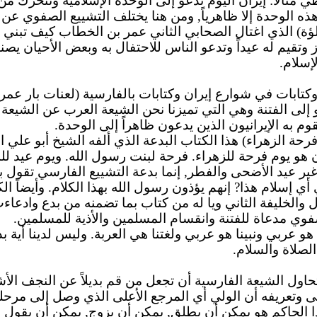
ثالاً: إيران اليوم تدعو إلى الوحدة الإسلامية وتتحرك م
 الوحدة إلا ظاهرياً, ومن هنا يختلف التشييع
الصفوي
عن ال
ؤلؤة) الذي اغتال الصحابي الثاني عمر بن الخطاب كيف تبني إ
ز وتقيم له عيداً وتدعو الناس للاحتفال
به
وبعض الأحيان يصنعو
لإسلام.
ابات في شوارع إيران وكتابات بالفارسية (لعنات بار عمر) ال
 إلى الفتنة وهي التي تميزنا نحن الشيعة العرب عن الشيعة 
قوم
به
الإيرانيون الذين يدعون ظاهراً إلى الوحدة.
) هذا الكتاب البدعة الذي ألفه الشيخ أبو علي الأصفهاني وهم يدعون 
ن هو يوم فرحة للزهراء. فرحة لبنت رسول الله.
ويوم
عيد للم
غير عيد الأضحى والفطر, إنما بدعة التشييع الفارسي تقول ب
 أي إسلام هذا? إنهم يؤذون رسول الله بهذا الكلام. وأيضاً ا
 والخليفة الثاني ويا له من كتاب بما تضمنه من بدع
وادعاء
فوي
مدعاة للفتنة وانقسام المسلمين والأذية للمسلمين.
 هو عربي ونبينا هو عربي ولغتنا هي العربة. وليس لدينا أي
لصلاة والسلام.
تحاول الشيعة الفارسية أن تجعل من قم بديلاً عن النجف
الأ
ى وتعريفه أن الولي أي المرجع الأعلى الذي وصل إلى مرحل
 الحاكم هو يمكن أن يطلق, يمكن أن يزوج, يمكن أن يقول ب