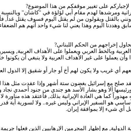
 لإجباركم على تغيير موقفكم من هذا الموضوع?
يرانية ومرشدها لهدم مقام أبي لؤلؤة في "
كاشان
" وبالنسبة
السابق وهددنا اليوم وهذا يعني لنا شيء واحد أنهم هم الضعفا
اول إخراجهم من الحكم اللبناني?
 العربية وبالخط العربي ويعملوا على الأهداف العربية, ويسي
 وأن يعملوا على غير الأهداف العربية ولا ينبغي أن يكونوا
عهم أي غريب ولا يكون لهم أخ أو جار أو شقيق إلا الدول العر
لعقد صلح مع إسرائيل بغضون ستة أشهر وإذا عقدت مثل هذا ا
رئيسها ألا وهو بشار الأسد هو جندي من جنود أحمدي نجاد و
 مهدوراً كما هي العادة الإيرانية بذلك, فأعتقد هذه مناورة 
اسي هو السفير الإيراني وليس غيره.. ولا لسورية أية قدر
 أي شيء إلا بموافقة إيران.
 الدولية, مع إظهار المجرمين الإرهابيين الذين فعلوا جريمة 