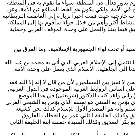
وم بدور فعال في المنطقة سواء ما يقوم
به
في المنطقة
لح في الأمة, ولكي يكون هو الخط المدافع عن الأمة, وعن
 خارجية حيث قمت أخيراً بزيارة إلى العاصمة البريطانية
 النشاط أكثر وأهم من خلال جولة سأقوم
بها
إلى المملكة
يق فيما بيننا والعمل على وحدة الموقف العربي وحماية
ة أو تحت لواء الجمهورية الإسلامية.. وما الفرق بين
ا ننتمي إلى الإسلام العربي الذي أتى
به
محمد بن عبد الله
نا إلى الجاهلية..
الإسلام
الذي يعمل على وحدة الأمة.
لا نميز بين المسلمين, لأن من قال لا إله إلا الله فقد
ى أساس الروابط العربية الموجودة في الدول العربية,
إيراني ولقد كتب الدكتور (شريعتي) في هذا الموضع
ذي يؤمن
به
السني هو نفسه الذي يؤمن
به
الشيعي العربي
لم وأنه هو المصدر الأول للإسلام كذلك نحن كشيعة
ديق وكذلك الخليفة الثاني عمر بن الخطاب الفاروق
بو بكر الصديق وكذلك السيدة حفصة ابنة الخليفة الثاني