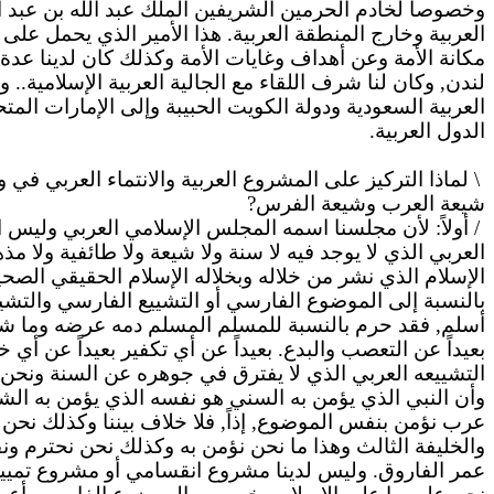
وخصوصا لخادم الحرمين الشريفين الملك عبد الله بن عبد ا
العربية وخارج المنطقة العربية. هذا الأمير الذي يحمل على
مكانة الأمة وعن أهداف وغايات الأمة وكذلك كان لدينا عد
لندن, وكان لنا شرف اللقاء مع الجالية العربية الإسلامية
العربية السعودية ودولة الكويت الحبيبة وإلى الإمارات ال
الدول العربية.
\
لماذا
التركيز على المشروع العربية والانتماء العربي في 
شيعة العرب وشيعة الفرس?
/ أولاً: لأن مجلسنا اسمه المجلس الإسلامي العربي وليس
العربي الذي لا يوجد فيه لا سنة ولا شيعة ولا طائفية ولا م
الإسلام الذي نشر من خلاله وبخلاله الإسلام الحقيقي الصحي
بالنسبة
إلى الموضوع الفارسي أو التشييع الفارسي والتشييع ا
أسلم, فقد حرم بالنسبة للمسلم المسلم دمه عرضه وما شاب
بعيداً عن التعصب والبدع. بعيداً عن أي تكفير بعيداً عن أي
التشييعه
العربي الذي لا يفترق في جوهره عن السنة ونحن 
وأن النبي الذي يؤمن
به
السني هو نفسه الذي يؤمن
به
الشي
عرب نؤمن بنفس الموضوع, إذاً, فلا خلاف بيننا وكذلك نحن ن
والخليفة الثالث وهذا ما نحن نؤمن
به
وكذلك نحن نحترم ونقدر
عمر الفاروق. وليس لدينا مشروع انقسامي أو
مشروع
تميي