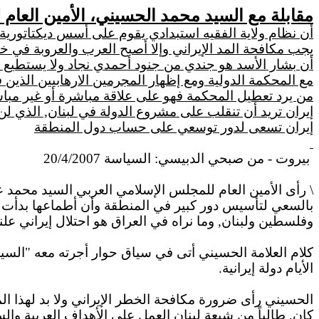
مقابلة مع السيد محمد الحسيني، الأمين العام 
أن
نظام ولاية الفقيه استبدادي يقوم على أسس ديكتاتورية
يجب مكافحة المد الإيراني وإلا أصبح العرب والعروبة
في
خب
أن
بشار الأسد هو جندي من جنود أحمدي نجاد ولا يستطيع أن
مع المحكمة الدولية ومع إظهار المجرمين
الارهابيين
الذين ف
من
يرد تعطيل المحكمة فهو على علاقة مباشرة أو غير مبا
إيران
تريد أن تنقلب على مشروع الدولة في لبنان, الذي لن يت
إيران تسعى لدور توسعي على حساب دول المنطقة
بيروت - من صبحي
الدبيسي
:
السياسة 20/4/2007
\ رأى الأمين العام للمجلس الإسلامي العربي السيد محمد ع
بالسعي لتأسيس دور كبير في المنطقة وأن أطماعها بدأت
وفلسطين ولبنان, وما نراه في العراق هو احتلال إيراني 
كلام
العلامة الحسيني أتى في سياق حوار أجرته معه "السياس
الأيام دولة إيرانية.
الحسيني رأى ضرورة مكافحة الخطر الإيراني ولا بد لهذا ا
كان, طالباً من شيعة لبنان العمل على الأهداف العربية وا