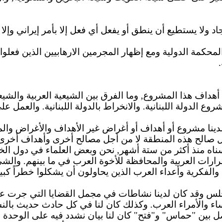
ولا يستطيع أن ينطق أو يفعل أي فعل إلا بأمر إيراني وإلا س
المحكمة الدولية ومع إظهار المجرمين
الارهابيين
الذين فعلوا 
أهداف
هذا المشروع, وما الفرق بين الشيعية العربية والشيع
ع الدولة اللبنانية. والانخراط بالدولة اللبنانية. والعمل 
نا مشروع أو أهداف أو أغراض غير الأهداف والأغراض والمصا
صالح هذه المنطقة لا من أجل مصالح أخرى وأهداف أخرى. 
اه منذ أكثر من ستة أشهر, نحن وبعض العلماء في دول الخ
ارات العربية والمحافظة للأخوة العرب في ما بينهم.
والشي
لفكرية وأعداء العرب الذين يحاولون أن يشكلوا خطراً كبي
 وقد كان لدينا نشاطات في مجمل القضايا التي جرت على 
ء والأمراء العرب.
وكذلك
كان لنا في كل حادث حديث بالن
بين "حماس" و"فتح" كان لنا بيان نشدد فيه على الوحدة ال