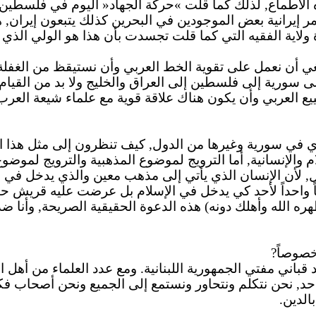
هذه الأطماع, لذلك كما قلت »حركة الجهاد« اليوم في فلسطين 
أوامر إيرانية بعض الموجودين في البحرين كذلك يتبعون إيران
لاية الفقيه التي كما قلت تجسدت بأن هذا هو الولي الذي ل
غي أن نعمل على تقوية الخط العربي وأن نستيقظ من الغفل
ى سورية إلى فلسطين إلى العراق والخليج ولا بد من القيام
يع العربي وأن يكون هناك علاقة قوية مع علماء شيعة العر
ي في سورية وغيرها من الدول, كيف تنظرون إلى مثل هذا ا
 والإنسانية, أما الترويج لموضوع المذهبية والترويج لموضوع
لأن الإنسان الذي يأتي إلى مذهب معين والذي يدخل في طائف
لساً واحداً لأحد كي يدخل في الإسلام بل عرضت عليه قريش
هره الله وأهلك دونه) هذه الدعوة الحقيقية الصريحة, وأنا
خصوصاً?
 قباني مفتي الجمهورية اللبنانية. ومع عدد العلماء من أهل ا
أحد, نحن نتكلم ونتحاور ونستمع إلى الجميع ونحن أصحاب فك
الدين.