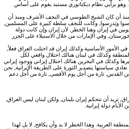
ً. وهو برأيي نظام ديكتاتوري مستبد يقوم على أساس
ان منذ أن كان الشيخ الطوسي في النجف
الأشرف
ومنذ أن
ُسوا ويَدرِسوا, وكانت للنجف سلطة كبيرة على المسلمين,
ويين
في إيران وهنا الخطر, لأن إيران وإن كانت دولة
وزستان
, وفي الإمارات من خلال الاستيلاء على الجزر
ي الأمور الأساسية وكذلك إيران قد احتلت العراق فعلاً,
المنطقة وكذلك في لبنان هنالك احتلال واقعي لكل
 وكذلك في البحرين هنالك احتلال إيراني ووجود إيراني
نعادي سياستها بتصدير الثورة على الطريقة الإيرانية, نحن
 عن القدس, تارة من أجل يوم الأقصى, تارة من أجل دعم
 تريد أن تتحكم إيران بلبنان, ولكن لبنان ليس العراق,
لأيام دولة إيرانية.
قة العربية. وهذا الخطر لا بد وأن يكافح, لا بل لهذا