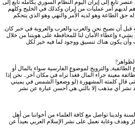
عنصر تابع إلى إيران اليوم النظام السوري بكامله تابع إلى
, هم لديهم أمر عمليات من إيران وكذلك في الخليج وكلهم
ه حق الطاعة وهو لديه الأمر والنهي وهو الذي يتحكم
ة قبل أن نصبح نحن والعرب
والعرب
والعروبة في خبر كان.
 بشيء وإعطاء الأمان لنا للمحافظة على هويتنا من خلال
ب وأن يكون هناك تنسيق ووجود لما فيه خير لكل
لظواهر?
 الطائفية, والترويج لموضوع الفارسية سواء بالمال أو
ة معينة جراء المال فغداً تراه في مكان آخر.. نحن إذا
 حتى قال كلمته المشهورة (لو وضعوا الشمس في يميني
 ضد نشر أي مذهب إلا بالتي هي أحسن عبارة عن نشر
لسنة ولدينا تواصل مع كافة العلماء من أخواننا من أهل
ر وهدف وغاية نعمل على نشر الإسلام العربي بعيداً عن