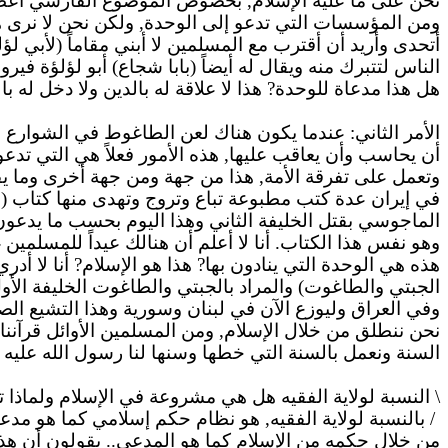
نحن على ما عليه الإسلام, بخصوص الموضوع الفارسي أعطي م
ومن المؤسسات التي تدعو إلى الوحدة, ولكن نحن لا نرى هذه
أتحدى وأريد أن أقترب مع المسلمين لا أبني مقاماً (لأبي ل
الناس لتتبرك منه ويقال له أيضاً (بابا شجاع) أبو لؤلؤة فيرو
هل هذا مدعاة للوحدة?
هذا
لا علاقة له بالدين ولا دخل له با
الأمر الثاني: عندما يكون هناك لعن
الطاغوط
في الشوارع وكت
أن يحاسب وأن يعاقب عليها, هذه الأمور فعلاً هي التي تدعو
وتعمل على تفرقة الأمة, هذا من جهة ومن جهة أخرى وما ي
في إيران عدة كتب مطبوعة تباع وتروج وتهدى منها كتاب (فرحة الزهراء
الماجوسي
بقتل الخليفة الثاني وهذا اليوم بحسب ما يدعو
وهو نفس هذا الكتاب.
أنا
لا أعلم أن هنالك عيداً للمسلمين 
هذه هي الوحدة التي
ينادون
بها
? هذا هو الإسلام?
أنا
لا أدري
الجبتي
والطاغوت) والمراد
بالجبتي
والطاغوت الخليفة الأول
وفي العراق وليوزع الآن في لبنان وسورية وهذا التشيع
الص
نحن
ننطلق من خلال الإسلام, ومن المسلمين الأوائل قرآننا
السنة ونعمل بالسنة التي خطها وسنها لنا رسول الله عليه ا
\ النسبة لولاية الفقيه هل هي مشروعة في الإسلام ولماذا 
/
بالنسبة
لولاية الفقيه, هو نظام حكم إسلامي كما هو مدع
من خلال حكمه من الإسلام كما هو المدعى..
يقولون
أن هذا