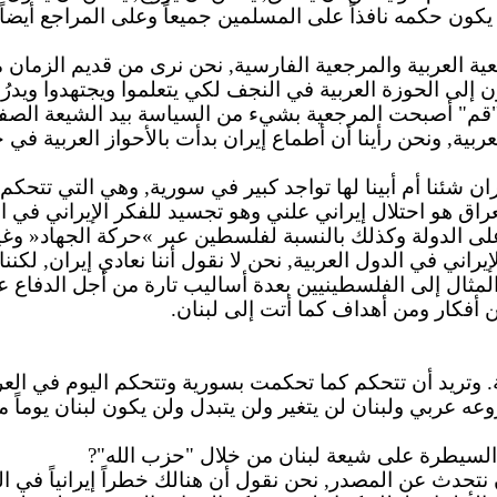
يكون حكمه نافذاً على المسلمين جميعاً وعلى المراجع أيضا
جعية العربية والمرجعية الفارسية, نحن نرى من قديم الزم
ن إلى الحوزة العربية في النجف لكي يتعلموا ويجتهدوا ويدر
نة "قم" أصبحت المرجعية بشيء من السياسة بيد الشيعة
الصف
بية, ونحن رأينا أن أطماع إيران بدأت
بالأحواز
العربية في
خ
شئنا أم أبينا لها تواجد كبير في سورية, وهي التي تتحكم ف
اق هو احتلال إيراني علني وهو تجسيد للفكر الإيراني في 
الدولة وكذلك بالنسبة لفلسطين عبر »حركة الجهاد« وغيرها
ني في الدول العربية, نحن لا نقول أننا نعادي إيران, لكننا 
 المثال إلى الفلسطينيين بعدة أساليب تارة من أجل الدفاع
أفكار ومن أهداف كما أتت إلى لبنان.
وتريد أن تتحكم كما تحكمت بسورية وتتحكم اليوم في العراق,
 عربي ولبنان لن يتغير ولن يتبدل ولن يكون لبنان يوماً من ا
ل السيطرة على شيعة لبنان من خلال "حزب الله"?
دث عن المصدر, نحن نقول أن هنالك خطراً إيرانياً في المنط