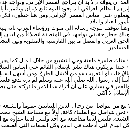
المد أن يتوقف, لا بد أن يتراجع العنصر الإيراني, ونواجه 
إيران, النظام العراقي الموجود اليوم تابع لإيران ويأتمر ب
يعملون على أساس العنصر الإيراني, ومن هنا خطورة فكرة و
بأمور العباد والبلاد.
وهنا
نتوقف لنوجه رسالة إلى ملوك ورؤساء العرب بأنه ينب
هناك خطر حقيقي يواجهنا في المنطقة انطلاقاً من لبنان إل
الحق العربي والفصل ما بين الفارسية
والصفوية
وبين التشي
المسلمين.
\
هناك
ظاهرة ملفتة وهي التشييع من خلال المال كما يجر
/ حبذا لو يكون هناك نشر للإسلام القائم على أساس السلام
بالإرهاب أو التغريب هو من أفشل الطرق ومن أسهل السبل, 
أتينا إلى رسول الله صلى الله عليه وسلم لم نره يدفع ف
والقمر في يساري على أن أترك هذا الأمر ما تركته حتى يظ
الإسلام لا أكثر.
\ مع من تتواصل من رجال الدين اللبنانيين عموماً والشيعة 
/ نحن نتواصل مع العلماء كافة, أولاً مع سماحة الشيخ محمد
الشيعة, فليس لدينا مقاطعة مع أحد وليس لدينا عداوة مع 
كل البدع التي أدخلت في الدين وكل الصفات التي ألصقت ب