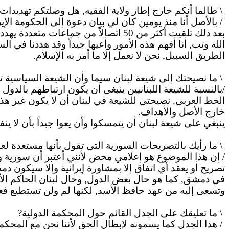
\
طالما
أنكم خارج إطار ولاية الفقيه, هل وصلتكم تهديدات
/ بالأصل أنا منذ يومين كان لي بيان دعوة إلى الحكومة الإ
بعد ذلك تلقيت أكثر من 50 اتصالاً من جماعات متعددة يهددونني بالقتل ويقولون من لم يقتل اليوم فسوف يقتل غداً, فأنت مقتول لا محال. وإذا
الله وتب, أنا أفهم هذه الأمور وأعيها جيداً وقد هددنا في 
الطريق السبيل, نحن لا نعمل إلا ما أمر
به
الإسلام.
\ ما نصيحتك إلى شيعة لبنان
سيما
وأن الشيعة السياسية تح
/بالنسبة للشيعة اللبنانيين ينبغي أن يكون ارتباطهم بالدول
الخط العربي.
نصيحتي
للشيعة في لبنان أن لا يكون غير هذا
خارج الأصل والأهداف.
ينبغي على شيعة لبنان أن يتمسكوا وأن يعوا جيداً بأن لا ينف
\ ما رأيك بالتصريحات السورية التي تقول بأنها مستعدة 
/ إن هذا الموضوع هو إعلامي محض لأنني أعتبر أن سورية و
تصريح أو يعقد أي اتفاق إلا بمشاورة إيرانية وإلا سيكون دمه
في دمشق, كما هو حال بعض الدول, وحال لبنان الحاكم الأس
وتسعى إليه من عهد حافظ الأسد, لكنها لم ولن تستطيع فعل
\ ما تعليقك على الجدل القائم حول المحكمة الدولية?
/ هذا الجدل كما يسمونه لإبطال الحق لأننا نحن مع المحكمة