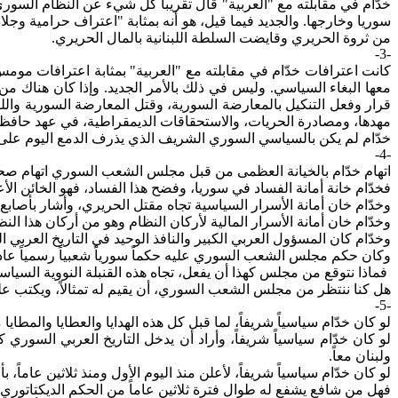
خدّام في مقابلته
مع
"العربية" قال تقريباً كل شيء عن النظام السور
سوريا وخارجها. والجديد فيما قيل، هو أنه بمثابة "اعتراف
حرامية
وجلاد
من ثروة الحريري وقايضت السلطة اللبنانية بالمال الحريري.
-3-
كانت اعترافات خدّام في مقابلته مع "العربية" بمثابة اعترافات م
معها البغاء السياسي. وليس في ذلك بالأمر الجديد. وإذا كان هناك 
قرار وفعل التنكيل بالمعارضة السورية، وقتل المعارضة السورية واللب
مهدها، ومصادرة الحريات، والاستحقاقات الديمقراطية، في عهد حافظ ال
خدّام لم يكن بالسياسي السوري الشريف الذي يذرف الدمع اليوم على 
-4-
اتهام
خدّام بالخيانة العظمى من قبل مجلس الشعب السوري اتهام صح
فخدّام خانة أمانة الفساد في سوريا، وفضح هذا الفساد، فهو الخائن الأ
وخدّام خان أمانة الأسرار السياسية تجاه مقتل الحريري، وأشار بأصابع 
وخدّام
خان أمانة الأسرار المالية لأركان النظام وهو من أركان هذا ا
وخدّام كان المسؤول العربي الكبير والنافذ الوحيد في التاريخ العربي
وكان
حكم مجلس الشعب السوري عليه حكماً سورياً شعبياً رسمياً عادلا
فماذا
نتوقع من مجلس كهذا أن يفعل، تجاه هذه القنبلة النووية السياسي
هل كنا ننتظر من مجلس الشعب السوري، أن يقيم له تمثالاً، ويكتب عل
-5-
لو
كان خدّام سياسياً شريفاً، لما قبل كل هذه الهدايا والعطايا والمطاي
لو
كان خدّام سياسياً شريفاً، وأراد أن يدخل التاريخ العربي السوري 
ولبنان معاً.
لو
كان خدّام سياسياً شريفاً، لأعلن منذ اليوم الأول ومنذ ثلاثين عاماً
فهل
من شافع يشفع له طوال فترة ثلاثين عاماً من الحكم الديكتاتور