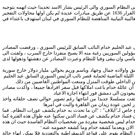
ى
النظام السوري والى الرئيس بشار
الاسد
تحديدا حيث اتهمه بتوجيه
دة لم يكن
اولها
محاولات التفجير
البية النيابية المناهضة للنظام السوري في لبنان استهدف باعتداء في
عبد الحليم خدام النائب السابق للرئيس السوري ، ورفضت المصادر
ؤولين السوريين رغبة منه
الا
يصبح منفردا خارج السرب ، ولفتت
الى
اسي وان يبقى وفيا للنظام وعبرت المصادر عن دهشتها وذهولها لدى
شق
واولاده
جمال وجهاد وباسم وريم بحوالي مليار دولار خارج سورية
ليلة الماضية لحماية قصر نائب الرئيس السوري السابق عبد الحليم
 الداخلي طوقت المنزل ومنعت المواطنين الغاضبين من ذلك
.
 أن عائلة خدام باعت
املاكها
قبل سفر
افرادها
جميعا ،
واكدت
مصادر
يعودون
الى
دمشق فور انتهاء
اجازة
الاعياد
.
قفت مسلسلا جديدا من
انتاجها
رغم تصوير حوالي نصف حلقاته واخذ
 لحين عودة زيدان من القاهرة والبت في
امرها
.
 خاص لـ"
ايلاف
" : "
ان
ما تحدث به خدام يكشف عورات النظام.. فما
 فساد خدام يكشف عن فساد الذين سكتوا عنه طوال هذه الفترة كما
يم خدام ليس شخصية مفردة من شخصيات النظام الفاسدة حيث
ان
هذه
الان
وبعدما كشفه خدام وما كشفه خصومه عنه
".
 النظام يقوم على قواعد الديمقراطية والتعددية فلا يمكن
انهاء
حالة