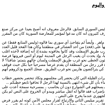
اليوم
الرئيس السوري السابق. فالرجل معروف انه أصبح بعيدا عن مركز صنع
رف كثيرون انه كان مدعوا لمؤتمر للمعارضة السورية كان من المقرر
هر . وأيضاً لم
يتفاجئ
أي سوري بما قالوه (وليس المتابع فقط) عن
 على (فخذ) من أحد العشائر في منطقتنا وكان هذا الفخذ قليل العدد
ب طريق الإسفلت وقد كانوا يخافونه بشدة إذ أنه إضافة لأخذه اغلب
وإذ يحدث أن يغيب الرجل في المدينة ليوم أو اثنين فيرونها فرصة
حثون الخطى نحو غرب طريق الإسفلت ولسان حالهم يتمتم:
شافنا
؟ لا
دة قرر رجل من المنطقة أن يقدم عرضاً مسرحياً حياً بكل خبث فوقف
كي يتراكضون هاربين نحو غرب الطريق.. ضحك الجمع وذكروهم أنهم
ات القليلة التي كان يحضر إلى مجلسهم وتكاد تنحصر بحضور خطاب
ن كل شيء انتهى بالنسبة لهذا الرجل لا تخافوا تابعو خطبكم ...
ن يسحلهم في الشوارع دون أن يحاسب .. بمسرحية سمجة أعدت على
ضراب فقد قالوا له انقل مباشر ويبدو أن الخروج على النص لم يكن
جهوري عندما يخرج على النص ..
تقرير
ميليس
الثاني والارتياح لقرار مجلس الأمن كونه لم يقرر فرض
د مما سيعطي دفعاً قوياً للجنة التحقيق الدولية باغتيال الحريري ..