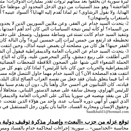
ليرة سورية أن يخلفوا بعد مماتهم ثروات تقدر بمليارات الدولارات!
متج
الفاحشة؟ وهو منذ الستينات من ذوي الدخل المحدود أي موظفا حكوم
الهدايا، ولا نقول الرشاوى؟ ثم لماذا تُقدم إليه الهدايا؟ ألسواد عينيه؟
أ
باستغراب واستهجان؟
2-
يتحدث
السيد خدام عن الفقر، وعن ملايين السوريين الذين لا يجدون
من السماء؟ أو كأنه ليس نتيجة السياسات التي
كان
أحد أهم أعمدتها 
وتنفيذ السيد خدام كانت تستدعي وساطة مسؤول، وتسجل على دفتر ال
تخطيطه قد ارتفع من خمس ليرات إلى خمسين ليرة؟
وأن
البالة كان
الفقر حينها؟
هل
كان من مصلحته أن يغمض عينيه آنذاك، وحين انتفت 
3-
يتحدث
السيد خدام عن الحريات العامة والديمقراطية فيقول أن ال
التي أطلقت على ربيع دمشق، وأكثر المحرضين عليه، وكان له الباع
الحملة
الشعواء
التي شنها على
الصحون
اللاقطة للمحطات الفضائية ف
للديمقراطية والحريات حين كان نائبا للرئيس؟ لماذا كان يتهم كل من
انتفت هذه المصلحة الآن؟ إن السيد خدام مهما حاول التنصل فإنه م
4- أما فيما يتعلق بلبنان فقد جعل من نفسه
العراب
الصالح لذلك البلد
للرئيس
الهراوي
، وسجل سابقة على صعيد الدستور اللبناني، متجاهلا أي
كل من يفقد منصبه في سوريا يتباكى على الحريات العامة والديمقرا
الذي انتهى أو أُنهي دوره لأسباب عدة، واحد من هؤلاء الذين تفتحت
وحقوق الإنسان ومحاربة الفساد، حالما بأن يكون رجل المستقبل في س
Saadkhalil1@hotmail.com
توقع عزله من حزب «البعث» وإصدار مذكرة توقيف دولية 
محاسبة «
الخداميين
» ... سورية: إجراءات لمحاكمة خدام بالفساد ومس