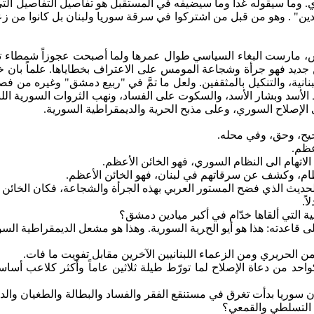
ي.
وما
سيقوله غداً وما سيضيفه في المستقبل هو تفاصيل التفاصيل التي ل
ين" . وهو من قبل من اشتركوا في سرقة سوريا ولبنان بل كانوا من زع
ومس، مارست البغاء السياسي طوال عمرها ولما أصبحت عجوزاً شمطاء 
من جديد فهو جرأة وشجاعة المومس على الاعتراف بخطاياها.
علماً
بان خد
نانية، والتنكيل بالمثقفين. ولعل ما تمَّ في "ربيع دمشق" وغيره من فص
أسد وبشار الأسد، والسكوت على الفساد، ونهب الثروات السورية اللبنا
الإصلاح السوري، وعلى مذبح الحرية والديمقراطية السورية.
يح، وحق، وفي محله.
عظم.
الاتهام
الى
النظام السوري، فهو الخائن الأعظم.
لنظام، وكشف عن سرقاتهم في لبنان، فهو الخائن الأعظم.
 الحديث الذي فضح المستور العربي بهذه الجرأة والشجاعة، فكان الخائن 
ً.
ة التي ألقاها خدّام في أكبر ميادين دمشق؟
ى قاعدته: هذا هو
أيو
الحرية السورية. وهذا هو مشعل الديمقراطية السو
ا من الحريري ومن الزعماء اللبنانيين الآخرين مقابل تفويت ما فات.
كواحد من دعاة الإصلاح لما تورّط طيلة ثلاثين عاماً وأكثر كلاعب أس
، بأن سوريا بدأت تغرق في مستنقع الفقر والفساد والبطالة والطغيان والدي
ي التسلطي والقمعي؟