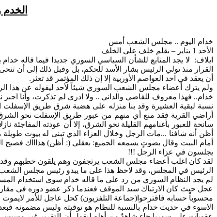
الخدم 
خدام اليوم .. مجلس الشعب أمس
الأحد 1 يناير – بقلم خلف علي الخلف
ايلاف
:
لا يجد المتابع للشأن السياسي السوري جديدا فيما قاله خدا
القرار منذ تولي الرئيس بشار الأسد للحكم، بل وقبل ذلك إلى أن تن
أن يعقد في احد العواصم الأوربية إلا إن ذلك المؤتمر قد تعثر.
ولم يترك أعضاء مجلس الشعب السوري شيئاً لأحد ليقوله عن هذا الر
خدام.. فهذا معروف للقاصي والداني .. ولا ادري لم تذكرت، وأنا اجب
نسبة لبقية العشيرة وقد بنا منزله على هضبة شرق طريق الإسفلت الذ
أراضي القرية فقد منع أي منهم من عبور طريق الإسفلت نحو الشرق و
سانحة للعبور بأغنامهم القليلة نحو الشرق، إلا أن عودته المفاجئة ناز
أظن أنه
شافنا
...مات الرجل وخلال العزاء الذي تبنى له بيوت طويلة
أمام البيت وقال بصوتٍ يسمعه الجميع: بعقلي (: أظن)
هذاااك
فصيح ال
يجلسون في عزاء الرجل !!!
لقد كان اغلب أعضاء مجلس الشعب يرتجفون وهم يلقون خطبهم وقد ل
الرئيس في المجلس، وقد لاحظ هذا على ما يبدو رئيس مجلس الشعب فاقت
لم يجد النظام السوري من رد على ما قاله خدام سوى استخدام ال
عجل حيث كان الارتباك سيد الموقف فعندما ذكر عضو دوره في مقارعة
محسوباً حسابه فاقترحوا(جماعة التلفزيون) كحل عاجل للأمر
لايموت
ف
الاسوء
في حديث خدام بالنسبة للنظام هو توقيته وليس مضمونه فبعد أ
عقوبات على سوريا جاء شاهدٌ من أهله ليقول أن التقرير غير
مسيس
و