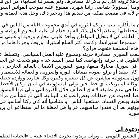
اهلا
ثروته التي لم يذكر لنا مصادرها، ولم يفسر لنا أسبابها؟ من أين ل
يا (
مسؤولا
) يتقاضى راتبا شهريا، ممنوع عليه بموجب القوانين السو
م
لأنه في منصب يمكنه من تقديم هذا وتأخير ذاك، وحل هذه العقدة، وت
 ما يأكلونه بينما تتراكم الثروة في أيدي مجموعة قليلة من الناس في
ومخططيها ومنفذيها؟ هل يذكر السيد خدام أن علبة المحارم الورقية،
عائلة، كي لا يتحايل المواطن ويأخذ علبتي محارم ورقية أو علبتي 
 مسموحا استيرادها، وكانت أكثر السلع استيرادا وربحا، وجزءا هاما من
هذه المصلحة فتحهما فرأى؟
شعب السوري مصادرة حريته وممنوع عليه العمل السياسي، وتتسلط عليه
 الطويل في حرقه وإجهاضه. كما نسي السيد خدام وهو يتحدث عن الحري
ي سوريا، محاولا منعها، ومنع السوريين الاتصال بالعالم الخارجي، و
كان
ينتقد أو يرفع صوته، بمعاداة الثورة والعروبة، والعمالة للاستعمار
سؤول مسؤولية مباشرة عن كل صغيرة وكبيرة وكل شاردة وواردة حصلت 
، وكأنه لم يرتكب أي خطأ حين تولى المسؤولية في لبنان، وكأن الأخطاء
ضا الحديث عن احتقانات بعض الطوائف اللبنانية، التي لم تنشأ من فراغ
طية ويلعن الفساد،
مستغبيا
الناس أو متناسيا أنه كان ركنا أساسيا في
 عيونهم بعد أن فقدوا مناصبهم، فرأوا في لحظة ما لم استطاعوا أن 
وريا
.
ودعوة
الى
 الشعور القومي ...
ونواب
يريدون تحريك الادعاء عليه
بـ
«الخيانة العظم