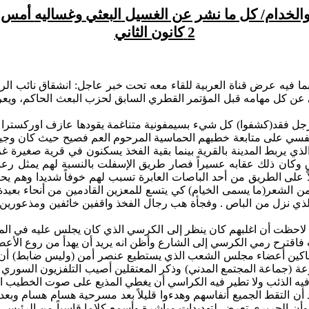
والخدام/ كل ما نشر عن الغسيل
البعثي
وغساليه
أمس و
2
كانون
الثاني
م بما فيه عرض قناة العربية للقاء معه تحت خبر عاجل: انشقاق نائب 
حى عن كل مهامه قبل المؤتمر القطري السابق لحزب البعث الحاكم، ويع
جل فقد(كشفوا) كل شيء بسيمفونية متناغمة يقودها عازف اوركسترا ما
ر نفسي على متابعة خطبهم الحماسية المرحوم العم فصيح حيث كان وجيهاً
ي يربط المدينة بالقرية بينما بقية الفخذ يسكنون في قرية صغيرة غر
كان ذلك عقابه عسيراً فصار طريق الإسفلت بالنسبة لهم يمثل رعباً، 
لاً على الطريق من أحد
الباصات
العابرة تسبب لهم خوفاً شديدا وهم ي
 من الشعر(ما يسمى الخيام) كي يتسع للمعزين القادمين من أنحاء بعي
ذي نزل من
الباص
. وفجأة هب رجال الفخذ
واقفين
خائفين ومذعورين 
احظت أن اغلبهم كان ينظر إلى الكرسي الذي كان يجلس عليه في المر
رح رمي الكرسي إلى الشارع وأظن انه يريد أن يهدأ من روع الأعضاء بأ
مساكين أعضاء مجلس الشعب الذي يستطيع عنصر أمن (وليس ضابط) أ
 (جماعة المجتمع المدني) وذكر المعتقلين أصيب التلفزيون السوري بإ
يه الذئب ولا تطير فيه الكراسي أن يغطي المذيع على صوت الخطيب ال
ن التقط الجميع أنفاسهم وهدءوا قليلاً بعد مسرحية
هسام
هسام
وبعد 
أن الحريري تعرض لتهديدات مباشرة وأسمع كلاما قاسياً من الرئيس الأس