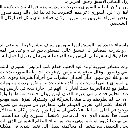
اء اللبناني
الاسبق
رفيق الحريري.
ن
اركان
النظام السوري بتصريحات مدوية وجه فيها انتقادات لاذعة
ال
دة
ان
"الرد السوري (اثر هذه التصريحات) قد بدا قبل ذلك ومنذ صدور القرار 1636 عن طريق مبادرات عدي
عض الوزراء القريبين من سوريا".
وكان حمادة الذي يمثل احد
اركان
الغ
 الشخصي.
اسماء
جديدة من المسؤولين السوريين سوف تنشق قريبا ، وتنضم
الى
،
واشارت
المصادر
الى
تنسيق عالي المستوى بين خدام وعدد من المس
دام وقبل سفره
الى
باريس وعد القيادة السورية
ان
يعتزل العمل السي
ت مصادر سورية ثروة عبد الحليم خدام نائب الرئيس السوري المن
ضي
وقصور ، وقال موقع شام
برس
ان
قوات الشرطة السورية تدخلت ال
قه، و نقلا عن شهود عيان
افيد
ان
عشرات من أفراد الشرطة وقوى الأمن
ل السوري ) التي استهجنت ما أقدم عليه خدام ، ولكن ترددت معلومات
متلفز
مع قناة العربية حيث
اشار
الى
انهم
في
اجازة
معه في باريس وس
بد الحليم خدام والتي يديرها الفنان
ايمن
زيدان جمدت نشاطاتها وأو
ان
احدا
لم يطردهم وبات مبنى الشركة في
اوتستراد
المزة
شبه مهجور
الاتحاد الاشتراكي العربي الديمقراطي المعارض في سورية في تصريح
موجود في
اعلى
السلطة فلا يكفي
ان
يقال اليوم
ان
خدام كان فاسدا لان
ساد هذا الفساد الذي
ادى
الى
تدمير الاقتصاد السوري وان عبد الحل
ي نهبت الثروة الوطنية وهي
نتيحة
من نتائج النظام الشمولي الذي بات
مجرد التحقيق مع شخص
او
محاكمته ليصل
الى
تغيير بنيوي في هيكلية