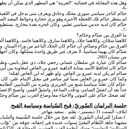
وهل هذه المقابلة في فضائية "العربية" هي المطهر الذي يمكن أن يطه
-6-
خدّام
كتاجر سياسي سوري محنّك وحاذق ويعرف متى يدخل في اللعبة ومتى
لم
ينتظر خدّام تلك اللحظة الأخيرة وهو يرى حجارة وحوائط المعبد السيا
خدّام
كان لديه حدس سياسي ثعلبي. وكان جُحره بعدة مخارج، يستطيع ا
-7-
ما الفرق بين
صدّام
وخدّام؟
كلاهما
سجّان، وكلاهما جلاد، وكلاهما سارق، وكلاهما فاسد، وكلاهما أ
الفرق
بين خدّام وصدّام، أن خدّام كان الجلاد الناعم من وراء الستار، وص
صدّام كان بهيماً
سياسياً
، لا يعرف غير طريق واحدة يسلكها، وكان أجهل
من نيسان 2003.
صدّام
كان عبارة عن سلطان عثماني رجعي جلاد، ذي عقل يابس، وطبي
خدّام كان لحافظ الأسد بمثابة الداهية عمرو بن العاص لمعاوية بين أبي
صدّام لم يكن لديه عمرو بن العاص. ولو ظهر له ابن العاص لقتله!
وكما كان عمرو بن العاص سبباً غير مباشر في مقتل الإمام علي، كان خ
خدّام كان ثعلباً سياسياً شبع من الحريري وغيره من اللبنانيين الطام
جداً بعد أن انفضَّ السامر، ودقّت الساعة، وانشقَّ القمر، وأصبح الإعصا
لقد ضحك خدّام على الموتى والأحياء معاً.وضاع العرب بين صدّام وخدّا
جلسة البرلمان السّوريّ: قبح السّياسة وسياسة القبح
ايلاف
: السبت 31 ديسمبر – بقلم
. سعيد مهاجر
1-شكرا للبرلمان السّوريّ. لقد نجح من خلال جلسة الشّتيمة والسّباب
مشهدا جاهد النّظام
البعثيّ
سنوات عديدة في إخفائه. جوقة من "نوّاب ونائ
الستالينيّ
البوليسيّ وسائر أنظمة القرن العشرين الموغلة في الدّكتاتوريّ