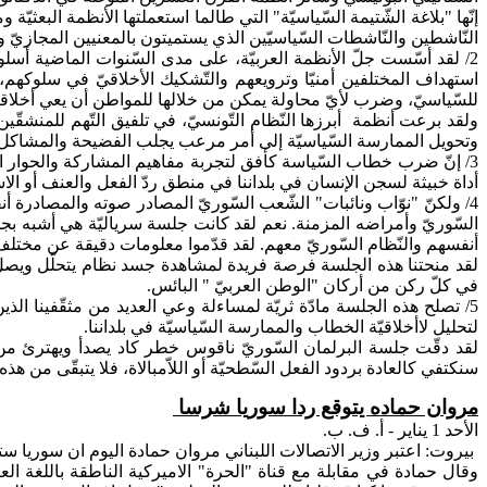
إنّها "بلاغة الشّتيمة السّياسيّة" التي طالما استعملتها الأنظمة
البعثيّة
وما
النّاشطين والنّاشطات السّياسيّين الذي يستميتون بالمعنيين المجازيّ و
2/ لقد أسّست جلّ الأنظمة العربيّة، على مدى السّنوات الماضية أسلوب "الوقاحة السّياسيّة" بدل أيّ خطاب ديمقراطيّ يقوم على فتح
استهداف المختلفين أمنيّا وترويعهم والتّشكيك الأخلاقيّ في سلوكه
للسّياسيّ، وضرب لأيّ محاولة يمكن من خلالها للمواطن أن يعي أخلاقيّة
ولقد برعت أنظمة
أبرزها النّظام التّونسيّ، في تلفيق التّهم للمنشق
وتحويل الممارسة السّياسيّة إلى أمر مرعب يجلب الفضيحة والمشاكل.
3/ إنّ ضرب خطاب السّياسة كأفق لتجربة مفاهيم المشاركة والحوار السّ
أداة خبيثة لسجن الإنسان في بلداننا في منطق ردّ الفعل والعنف أو الاستك
4/ ولكنّ "نوّاب ونائبات" الشّعب السّوريّ المصادر صوته والمصادرة أنفاسه منذ عقود، وهم يوغلون في صرع الشّتيمة تجاه أحد رموز النّظام
السّوريّ وأمراضه المزمنة.
نعم
لقد كانت جلسة سرياليّة هي أشبه بجلسة 
أنفسهم والنّظام السّوريّ معهم. لقد قدّموا معلومات دقيقة عن مختلف
لقد
منحتنا هذه الجلسة فرصة فريدة لمشاهدة جسد نظام يتحلّل ويصل إ
في كلّ ركن من أركان "الوطن العربيّ " البائس.
5/ تصلح هذه الجلسة مادّة ثريّة لمساءلة وعي العديد من مثقّفينا الذي
لتحليل
لاأخلاقيّة
الخطاب والممارسة السّياسيّة في بلداننا.
لقد دقّت جلسة البرلمان السّوريّ ناقوس خطر كاد يصدأ
ويهترئ
من 
سنكتفي كالعادة بردود الفعل السّطحيّة أو اللاّمبالاة، فلا يتبقّى من هذ
مروان
حماده
يتوقع ردا سوريا شرسا
الأحد
1 يناير - أ. ف. ب.
بيروت: اعتبر وزير الاتصالات اللبناني مروان حمادة اليوم
ان
سوريا ستو
وقال حمادة في مقابلة مع قناة "الحرة"
الاميركية
الناطقة باللغة العر