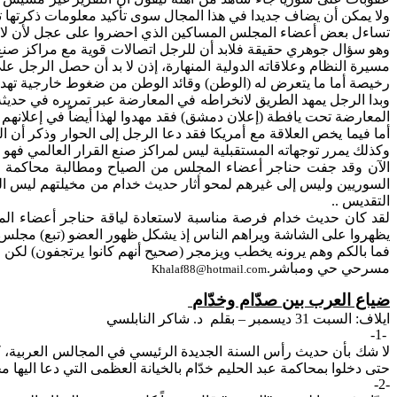
ولا يمكن أن يضاف جديدا في هذا المجال سوى تأكيد معلومات ذكرتها ت
تساءل
بعض أعضاء المجلس المساكين الذي احضروا على عجل لأن لا رد 
وهو
سؤال جوهري حقيقة فلابد أن للرجل اتصالات قوية مع مراكز صنع ا
مسيرة النظام وعلاقاته الدولية المنهارة، إذن لا بد أن حصل الرجل
رخيصة أما ما يتعرض له (الوطن) وقائد الوطن من ضغوط خارجية تهدف
وبدا الرجل يمهد الطريق لانخراطه في المعارضة عبر تمريره في حديثه
المعارضة تحت يافطة (إعلان دمشق) فقد مهدوا لهذا أيضاً في إعلانهم 
أما فيما يخص العلاقة مع أمريكا فقد دعا الرجل إلى الحوار وذكر أن ا
وكذلك يمرر توجهاته المستقبلية ليس لمراكز صنع القرار العالمي فهو ب
الآن وقد جفت حناجر أعضاء المجلس من الصياح ومطالبة محاكمة 
السوريين وليس إلى غيرهم لمحو أثار حديث خدام من مخيلتهم ليس المع
التقديس ..
لقد كان حديث خدام فرصة مناسبة لاستعادة لياقة حناجر أعضاء المجل
يظهروا على الشاشة ويراهم الناس إذ يشكل ظهور العضو (تبع) مجلس ال
فما بالكم وهم يرونه يخطب ويزمجر (صحيح أنهم كانوا يرتجفون) لكن لا ب
مسرحي حي ومباشر.
Khalaf88@hotmail.com
ضياع العرب بين صدّام وخدّام
ايلاف
: السبت 31 ديسمبر – بقلم
د. شاكر النابلسي
-1-
لا
شك بأن حديث رأس السنة الجديدة الرئيسي في المجالس العربية، كان 
حتى دخلوا بمحاكمة عبد الحليم خدّام بالخيانة العظمى التي دعا
اليها
مجل
-2-