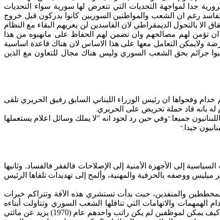
رية جدا لمواجهة التحديات التي تتعرض لها سورية سواء التحديات
مفاسد رغم
ان
الشعب والمواطنين السوريين كانوا يدركون قبل خروج
قاق
الا
بالتحول الديمقراطي لان الفاسدين لن يغريهم البقاء مع النظام
ان
تؤمن لهم مصالحهم وان تضمن لهم الحفاظ على
مانهبوه
من هذا
رضة
ولايمكن
التعامل معها على هذا
الاساس
لان هناك قاعدة
اساسية
تكبوا جرائم بحق الشعب السوري وليس هناك مجال للتعاون مع الذين
 خدام وفحواها
ان
رئيس الوزراء اللبناني السابق رفيق الحريري تلقى
 له
بانه
قاد حملة تحريض على الحريري
.
لبنانيون جميعا
وفي حين رد لحود انه "لا يملك وسائل
اعلام
يستعملها
".
انيون جيدا
".
السياسية إلى الأجهزة الأمنية إلى الإصلاحات فالفقر فالفساد.
وثانيها
ر
ميليس
ووصفه بالحرفية والمهنية، وألمح إلى تهديدات تلقاها الرئيس
، المخططين والمنفذين، حيث بدأت تستشري هذه الآفة وتتراكم خبرات
دام
الهمهمات
والاتهامات التي تناقلها الشعب السوري وتناولت أبناءه
ودورهم في دفن نفايات نووية في بادية الشام؟ هل طالب بفتح تحقيق في هذا الشأن؟ هل يحق للسيد خدام أن يتساءل باستغراب واستهجان: كيف يمكن لموظفين لم يكن راتب واحدهم عام (1970) يزيد عن مائتي