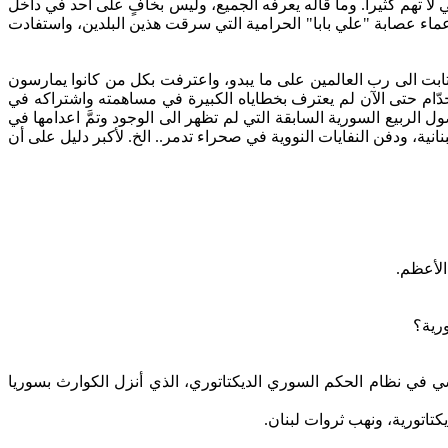
ا تهم كثيراً. وما قاله يعرفه الجميع، وليس بخافٍ على أحد في داخل
ماء عصابة "علي بابا"
الحرامية
التي سرقت هذين البلدين، واستفادت
تابت
الى
رب العالمين على ما يبدو، واعترفت بكل من كانوا يمارسون
ّام حتى الآن لم
يعترف
بخطاياه الكبيرة في مساهمته واشتراكه في
ول الربيع السورية السابقة التي لم تظهر
الى
الوجود وتمَّ
اعدامها
في
نية، ودفن النفايات النووية في صحراء تدمر..
الخ
.
لأكبر
دليل على أن
الأعظم.
رية؟
اسي في نظام الحكم السوري الديكتاتوري، الذي أنزل الكوارث بسوريا
كتاتورية، ونهب ثروات لبنان.