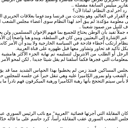
قارير
ميليس
السابقة مفصلة ..
آخر لدى النظام: لماذا لآن؟
لقرار في العالم، وهو يتحدث من فرنسا ومدعوما بعلاقات الحريري ال
 على معلومة مؤكدة: لم يبق أحد لهذا النظام سوى أعضاء مجلس الشعب
 للنيل من صمود شعبنا ..
 جملاً تفيد بأن الوطن يحتاج للجميع بما فيهم الإخوان المسلمين، و
عبر الإشارة إلى
البعثيين
ومن كان في السلطة، ويبدو هنا واضحاً إن الأم
لنظام ارتكب أخطاء فادحة في السياسة الخارجية ولا يبدو أن الأمر كانت
كل تأكيد قد تحاور وتشاور معها قبل ظهوره على قناة العربية.
الرجل أو الطلب من
الانتربول
لتسليمه تم نهاية الجزء الأكثر هامشية
لومات التي فجرها فكما أسلفنا لم يقل شيئا جديدا , لكن لمحو الأمر 
س المساكين فمنذ زمن لم يخطبوا بهذا الحماس الشديد مما قد يؤثر م
شعب ولو بمرور الكاميرا عليه وهي تنقل خبراً عن جلسه للمجلس حدثاً
أس سيتم التحجج بأنها رهبة الكاميرا ورهبة الميكرفون فهم نادراً ما يمس
المقابلة التي أجرتها فضائية "العربية" مع نائب الرئيس السوري عبد ا
س الشعب السوري عقب المقابلة رأساً، كرد حاسم على ما قاله خدّام