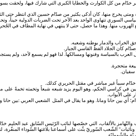
ر خدّام من كل الكوارث والخطايا الكبرى التي شارك فيها، ولحقت بسور
 يخرج منها، كان أذكى بكثير من صدّام حسين الذي انتظر حتى الثانية
سي السوري تتهاوى الواحد بعد الآخر تحت الضربات الدولية حيناً، وتحت ال
لهروب منها. وهذا ما حصل، حتى لا ينتهي في نهاية المطاف في الجُحر
لحق الخراب والدمار بوطنه وشعبه.
دّام كان الجلاد الفظّ القاسي الجبار.
 العرب بالسياسة وفنونها ومسالكها.
لذا
فهو لم يسمع لأحد، ولم
يستج
عة متحجرة.
 سفيان.
دّام سبباً غير مباشر في مقتل الحريري كذلك.
عين في كراسي الحكم، وهو اليوم يزيد شبعه شبعاً وتخمته تخمةً على مائد
ر على الأبواب.
م؛ أي بين حانا
ومانا
. وهو ما يقال في المثل
الشعبي العربي :بين حانا
وم
والتّهامز
بات" الشّعب السّوريّ بثّت على أسماعنا بلاغتها السّوداء المنفّرة، لتع
ة والشّموليّة.