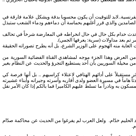
فرنسية..لابد للتوقيت أن يكون محسوبا بدقة ويشكل علامة فارقة في
 الصامدين والذي قرر أغلبهم بحماسة أن دماءهم ودماء الشعب ستبذل
لن يحدث خدام بكل حال في حال انخراطه في المعارضة شرخاً في تحالف
ر تم بعد مداولات (سرية: يعرفها
الجمي
).
 الغاية منه الهجوم على الوزير
الشرع
، بل أنه يطرح تصوراته الحقيقة
 من العرض وهذا الجزء موجه لمشاهدي القناة الفضائية السورية من
من مخيلة السوريين بأن أحد يستطيع التجرؤ والحديث عن النظام بغير
ستقبلاً على أدائهم الهتافي لاعتلاء كراسيهم .. بل أنها فرصة كي
 هاماً في مسيرة العضو ولدى أقاربه وأسرته وجيرانه وأبناء عشيرته
كون به ونادراً ما تسلط عليهم الكاميرا فما بالكم إذا كان الأمر نقل
لحليم خدّام.
ولعل العرب لم يفرغوا من الحديث عن محاكمة صدّام
.