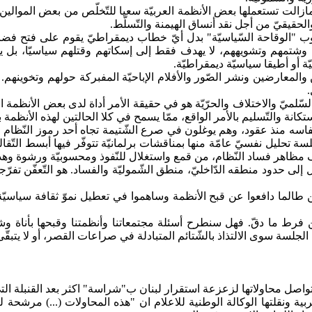
زالت تستعملها بعض الأنظمة العربيّة سعيا للتّخلّص من بعض الموالين 
الحقيقيّ من أجل نقد أنساق الهيمنة والتّسلّط.
فضا
م، وشتمهم وتشويههم، لا يهدف فقط إلى إسكاتهم وقتلهم سياسيّا، بل ي
 أو أطيقا سياسيّة ديمقراطيّة.
ّين والمعارضين ونشر الصّور والأفلام الإباحيّة المفبركة حولهم وتخوينهم
لميّ والاختلاف والحرّيّة هو في حقيقة الأمر أداة لدى بعض الأنظمة ال
انة والتّسليم بالأمر الواقع، ممّا يسمح في كلا الحالتين لهذه الأنظمة ب
ا
تحليل نفسيّ عامّة منها بمناقشات برلمانيّة تتوفّر فيها أبسط التّقاليد
 مظاهر فساد النّظام، من قمع واستغلال للنّفوذ ومحسوبيّة ورشوة وهدر
لى حدود منطقه الدّاخليّ، منطق الشّموليّة والفساد.
هو
التّعفّن تفرّ
ن طالما دافعوا عن قبح الأنظمة وساهموا في تعطيل نموّ ثقافة سياسيّة وم
فرط ما دقّ. فهل سنطرح أسئلة مجتمعاتنا وأنظمتنا وقبحها بأناة وشجاعة
ه الجلسة سوى الالتذاذ بالشّتائم المتبادلة في صراعات القصر، أو لا يتبق
اصل محاولاتها لزعزعة استقرار لبنان ب"شراسة"
اكثر
بعد القنبلة ا
بية ونقلتها الوكالة الوطنية
للاعلام
ان
"هذه المحاولات (...) مرشحة لت