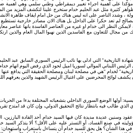
مؤكدا على
اهمية
اجراء
تغيير ديمقراطي وطني سلمي وهي
اهمية
ضرو
اهر كثيرة مثل عبد الحليم خدام ستخرج علينا لتكشف المزيد من ال
ة ، وشدد الناصر على انه ليس هناك من حل
امام
ايقاف
ظاهرة الانش
صالح لم تعد حكرا على الداخل بل هناك
الان
مصادر خارجية تستطيع
لايمكن
النظر
الى
خدام
او
غيره من العناصر الفاسدة
بانها
عناصر معا
من مجال للتعاون مع الفاسدين الذين نهبوا المال العام والذين ار
هادة التاريخية" التي
ادلى
بها
نائب الرئيس السوري السابق عبد الحليم
 الرئيس اللبناني الموالي لسوريا
اميل
لحود الذي رفض اليوم اتهام خدام
اريخية" لخدام "هي في مصلحة لبنان ومصلحة الحقيقة التي يدافع عنها ال
يكشف لوائح المحرضين على اغتيال الرئيس الشهيد والذين يعرفهم اللبن
يسية: أولها الوضع السوري الداخلي
بتشعباته
المختلفة بدءا من الحريات 
ي الذي طالب فيه بانتظار نتائج التحقيق الدولي، وإن كان قد امتدح تقري
عقود وسنين عديدة مديدة كان فيها السيد خدام أحد القادة البارزين
ليته في صنع الفساد، أو التستر عليه على الأقل؟ ألا يتذكر السيد خ