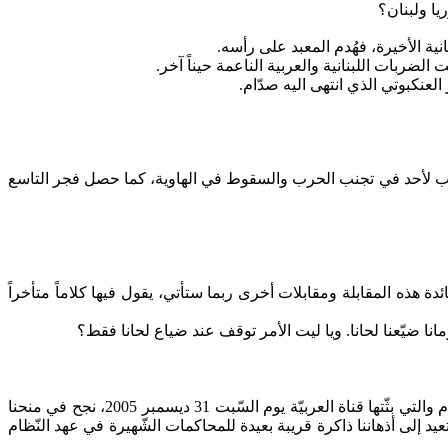
يا ولبنان؟
 الأخيرة، فهُدم المعبد على رأسه.
ضربات اللبنانية والعربية الناعمة حيناً آخر.
العنكبوتي
الذي انتهى
اليه
صدّام.
ب
لأحد في تجنب الحرب والسقوط في الهاوية، كما حصل فجر التاسع
ة هذه المقابلة ومقابلات أخرى ربما ستأتي، يقول فيها كلاماً متأخراً
انا
ضيّعنا لحانا.
ويا
ليت الأمر توقف عند ضياع لحانا فقط؟
بالألقاب، التي خصّصها لنائب الرّئيس السّابق عبد الحليم خدّام والتي بثّتها قناة العربيّة يوم السّبت 31 ديسمبر 2005، نجح في منحنا
يد إلى أذهاننا ذاكرة قريبة بعيدة للمحاكمات الشّهيرة في عهد النّظام