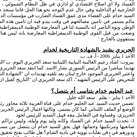
الفساد ولا
اي
اصلاح
اقتصادي
او
اداري
في ظل النظام الشمولي ، 
الخارجية
او
الداخلية وفي حال عدم التوجه نحو هذا الحل
فاننا
سنجد ظو
السيد خدام على الفضاء مدى عمق الفساد الضارب في مؤسسات الدول
مالم
يستمر في تامين مصالحهم في وقت يبدو فيه
ان
تامين هذه الم
الوطن ونوه الناصر انه بالنسبة لنا في المعارضة الوطنية الديمقراطية
وضعت من قبل القوى الوطنية الديمقراطية المعارضة
بانه
ليس هناك 
يستقوون بالخارج
" .
الحريري يشيد بالشهادة التاريخية لخدام
الأحد 1
يناير
2006
-
أ. ف. ب
.
بيروت:
اشاد
زعيم الغالبية النيابية اللبنانية سعد الحريري اليوم
ب"الش
تهديدا مباشرا من الرئيس السوري بشار
الاسد
. كما انتقد سعد الحريري
واعتبر الحريري الموجود خارج لبنان بعد تلقيه تهديدات
ان
"الشهادة الت
للتحريض على الرئيس الشهيد"،
اكد
سعد الحريري
ان
"التاريخ كفيل
ان
عبد الحليم
خدام
يتناسى أم يتنصل؟
الأحد 1 يناير
– بقلم
سعد الله خليل
.
تضمن حديث السيد عبد الحليم خدام على قناة العربية ثلاثة محاور رئ
الوضع أو الملف اللبناني كما كان يسمى. وثالثها اغتيال الرئيس الحرير
الحريري،
وقساوة
في التعامل معه قبيل التمديد للرئيس لحود
.
1-
تحدث السيد خدام عن الفساد وكأنه وليد يوم وليلة، وليس تراكم 
-
صانعيها ومرتكبيها وحماتها. فهل يحق للسيد خدام أن يتنصل من مسؤو