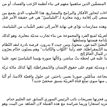
المنشقّين الذين ساهموا معهم في بناء أنظمة الرّعب والفساد، أو من
ءات
لتحاور الأفكار والبرامج والمشاريع. هذا الأسلوب الذي يجمع بين
سعى إلى إقامة رؤية مغايرة لـ"السّياسيّ" هي في حقيقة الأمر قتل
. وهذه ممارسات تؤدّي في نهاية الأمر إلى تنفير الشّباب من السّياسة،
عربيّة لمنع الفرد والمجموعة من بناء تجارب مدنيّة مغايرة، وهو كذلك
إدامة هيمنتها وتسلّطها.
لبعثيّ
المذعور، منحونا، ومن حيث لا يدرون، فرصة نادرة لنقد النّظام
 الدّيمقراطيّة.
فقد
رأينا "النّوّاب والنّائبات" وهم يسبّون خدّام يعرّون
 للمال العامّ
إلخ
جنا عليه في لحظة بثّ مباشر، وكأنّها صورة بؤسنا السّياسيّ تعود علينا
دنيّة تقوم على حقوق الإنسان والدّيمقراطيّة. إنّها كذلك مادّة ثريّة
، متأمّلين صورنا بصبر، باحثين عن حلول واقعيّة لآلامنا، أم أنّنا
ّى منها سوى تمتّع قناة العربيّة بسبق صحفيّ جديد؟
لتي فجرتها تصريحات نائب الرئيس السوري السابق عبد الحليم خدام.
زيد استعارا وربما شراسة مع هذه القنبلة لان الشاهد من البيت وهو