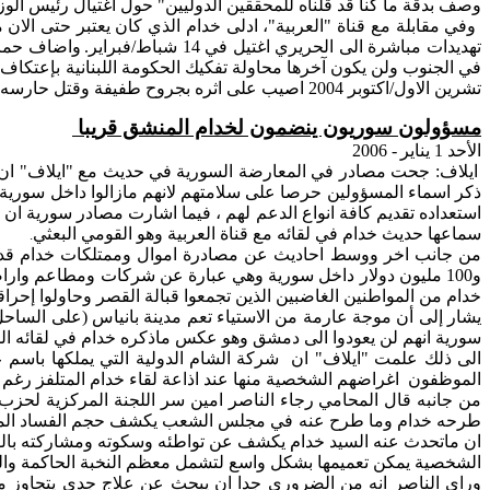
وصف بدقة ما كنا قد قلناه للمحققين الدوليين" حول اغتيال رئيس الوزر
وفي مقابلة مع قناة "العربية"،
ادلى
خدام الذي كان يعتبر حتى
الان
م
تهديدات مباشرة
الى
الحريري اغتيل في 14 شباط/فبراير.
واضاف
حما
في الجنوب ولن يكون آخرها محاولة تفكيك الحكومة اللبنانية
بإعتكاف
ب
تشرين
الاول
/
اكتوبر
2004
اصيب
على
اثره
بجروح طفيفة وقتل حارسه
مسؤولون
سوريون ينضمون لخدام المنشق قريبا
الأحد
1 يناير
- 2006
ايلاف
:
جحت
مصادر في المعارضة السورية في حديث مع "
ايلاف
"
ان
ذكر
اسماء
المسؤولين حرصا على سلامتهم
لانهم
مازالوا داخل سورية 
استعداده تقديم كافة
انواع
الدعم لهم ، فيما
اشارت
مصادر سورية
ان
خ
سماعها حديث خدام في لقائه مع قناة العربية وهو القومي
البعثي
.
من جانب
اخر
ووسط
احاديث
عن مصادرة
اموال
وممتلكات خدام قدر
و100 مليون دولار داخل سورية وهي عبارة عن شركات ومطاعم
وارا
خدام من المواطنين الغاضبين الذين تجمعوا قبالة القصر وحاولوا إحرا
يشار إلى أن موجة عارمة من الاستياء تعم مدينة بانياس (على الساح
سورية
انهم
لن يعودوا
الى
دمشق وهو عكس
ماذكره
خدام في لقائه
ال
الى
ذلك علمت "
ايلاف
"
ان
شركة الشام الدولية التي يملكها باسم ع
الموظفون
اغراضهم
الشخصية منها عند
اذاعة
لقاء خدام
المتلفز
رغم
من جانبه قال المحامي رجاء الناصر
امين
سر اللجنة المركزية لحزب 
طرحه خدام وما طرح عنه في مجلس الشعب يكشف حجم الفساد ال
ان
ماتحدث
عنه السيد خدام يكشف عن تواطئه وسكوته ومشاركته بالف
الشخصية يمكن تعميمها بشكل واسع لتشمل معظم النخبة الحاكمة والت
وراى
الناصر انه من الضروري جدا
ان
يبحث عن علاج جدي يتجاوز 