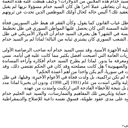
لسيد خدام هذه
الملايين
من الدولارات؟ وكيف هبطت عليه هذه النعمة
رية أن
يتعاطى
عملا آخر! هل كان السيد خدام
مسؤولا
نزيها لم يقبل
عقيد تلك؟ أليس حاله كحال أولئك الموظفين الذين
تحدث
عن ثروتهم
 ظل غياب القانون كما يقول. وكأن الفقر قد هبط على السوريين فجأة
 وعلبة السمنة التي كان يحصل عليها المواطن السوري في ظل تخطيط
سمنة في الشهر؟
هل
يعترف
السيد خدام أن الدولار الأمريكي في ظل
 الشعب السوري كان يشتري ثيابه من البالة! لماذا لم ير السيد خدام
 الأجهزة الأمنية.
وقد
نسي السيد خدام أنه صاحب الرصاصة الأولى
ات العامة التي أصبحت أفضل بكثير مما كانت عليه في أيامه، نسي
معرفة ما يدور. لماذا لم يطرح السيد خدام أفكاره وآراءه المساندة
 والصهيونية؟
هل
كانت مصلحته وقد كان في الحكم تقتضي ذلك، وقد
في سوريا، ألم يكن واحدا من أهم أعمدة الحكم؟
 لم تكن تراكمية، بل ولدت فجأة في الأعوام الأخيرة، وقبلها، في ظل
قيادته، كان اللبنانيون في أحسن حال وأهنأ بال، دون أن يقدم سببا مقنعا في عدم تطبيقه لاتفاق الطائف خلال الفترة التي تولى فيها المسؤولية والتي امتدت من عام (1991 إلى 1998)، ودون أن يخبرنا لماذا مدد
 بل نتيجة للأخطاء الفادحة التي ارتكبت وامتدت من عهده
.
 حماية وتكريس تلك المفاهيم والممارسات، والسيد عبد الحليم خدام
يروه على مدى عقود طويلة، فسوق نفسه داعية للإصلاح والديمقراطية
ى
»