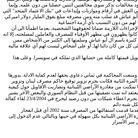
جود مخالفات تذكر سوى مخالفتين اثنتين حصلتا من دون علمه, وإنما
لغش في أرقام وموازنات وإيداعات في “بنك الاعتماد المتحد” التي
بو
عياش
قد سلب منه ومن مصرفه مبلغ يفوق المليار دولار
اميركي
 لهم من دون التسبب بأي أزمة اجتماعية
إجراءات اللازمة ضمانا لحقوقهما الشخصية, بعدما اطمأنا
الى
أن
وا يظهرون في مظهر الأوفياء للمصرف والعاملين لمصلحته، إلا انه
كثيرة باسم آل أبو
عياش
وسلمتها إلى الكثير من الأشخاص ممن
ى كل من كان دائنا لها, أو على أشخاص ليست لهم أي علاقة مالية
حويل قيمتها كاملة من حسابها الذي تملكه في سويسرا. وعلى هذا
منعت المحاكمة في ثماني دعاوى بحقها لعدم كفاية
الادلة
. بدورها
 المرة الثانية فكانت بجرم تزوير توقيع حاكم مصرف لبنان وتزوير
 تمكنت من مغادرة الأراضي اللبنانية وتضاربت الأقاويل حول كيفية
عتقد انه تمت تصفيتها من قبل النظام السوري والبعض الآخر يشير
اعطاء
شيكات من دون رصيد ليخرج في 23/4/2004 لقاء كفالة
ل شبه دائم
كانا مثل “السمن على العسل”. حتى انه بعدما قدمت استقالتها من المصرف سنة 2002 أي قبل انفجار
 الأراضي اللبنانية بكل سهولة في حينها وبالتالي عدم الدخول إلى
ل سر الأسرار