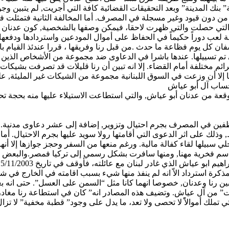
 بنك المدينة” وبعد التحقيقات القضائية كافة التي أجريت, لم يتبين و
ون قيود وغير مسجلة في المصرف. أما المخالفة الثانية فتمثلت في ا
ت التي حصلت والتي ظهرت لاحقا، فيمكن وصفها بالشخصية, كون عدنان أ
لعب دوراً حكيماً في الحفاظ على أموال المودعين واستردادها ودفعها
 كل يوم فظاعة ما حدث .من قبل رنا وفريقها ، قررا عندئذ القيام بال
 تم
تسييلها
.
عندها
باشرا في الدعاوى ضد مجموعة من الأشخاص الذين كان
رائم مختلفة أمام القضاء. إلا انه تبين أن رنا قليلات قد تصرفت بشيكات 
إلا أن وزعت في السوق اللبنانية مجموعة من الشيكات غير المليئة, عل
حساب آل أبو
عياش
وقعة من عدنان أبو
عياش
, والتي استطاعت الاستيلاء عليها منه بحجة ت
ين في المصرف بجرم احتيال وتزوير, إضافة إلى عشر دعاوى مدنية. و
 وذلك على اثر الدعوى التي أقامتها
رولا
سويد عليها بجرم الاحتيال. أما
 سبيلها لقاء كفالة مالية. ورغم منعها من السفر وحجز جوازها إلا أنها
باسم فخرية مهنا, ومنها سافرت بشكل رسمي إلى تركيا فمصر.
والبعض
ي
راهيم
ابو
عياش
الذي غادر لبنان مع عائلته، فأوقف في تاريخ 5/11/2003 بجرم
ذكرة استرداد
الاّ
انه لم ينفذ منها شيء بسبب
اقامته
في الخارج في شك
 بين رنا وعدنان, خصوصا
انهما
ات” من آل
عياش
. وتضيف هذه المصادر انه” كان في استطاعة رنا مغادرة
لتي تملك أموالاًً لا تحصى ولا تعد، ما يدل على وجود”
قطبة
مخفية” لا تزا