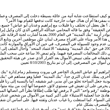
هو كيف استطاعت شابة آتية من عائلة بسيطة دخلت إلى المصرف وعملت ف
ت بمفردها أم أن هناك جهات خارجية
كانت
تدفعها للقيام بهذا الأمر؟
؟ هل يعقل أن تختلف رنا قليلات مع إبراهيم وعدنان أبو
عياش
؟ جميع ه
 عن الحقيقة” وفق ما قاله المحامي
عبدالله
الرافعي الذي كان وكيل إبراه
بنك المدينة” في العام 2000 بعدما أشارت لجنة الرقابة على المصارف في تقريرها إلى وجود تلاعب في حسابات المصرف.
هذا الأمر وبناء على اقتراح مصرف لبنان عيّن موظفين آخرين وتابع ا
عدم وجود للسيولة في المصرف، في حين أن الأوراق والموازنة كانت ت
واستمرت الأمور رمادية إلى أن اتخذ مصرف لبنان إجراءات في آذار 2003 في حق “بنك المدينة” وشقيقه” الاعتم
ي ذلك المخالفات المصرفية فيهما.
ولم
تمض 36 ساعة حتى سحب الملف مع بيان أعطى ثقة بالمصرفيين بلغت حدّ التعهد غير الصريح
حقيقاته في ملف تبييض الأموال بعد القرار الذي صدر عن هيئة التحقي
لمصرفين، إلى أن تم بتاريخ 8/10/2003 تعيين
ابراهيم
أبو
عياش
الشريك الحاضر في بيروت ومستلم زمام إدارة “بنك الاع
, يملك عدنان الثري جداً، “بنك المدينة” فعليا وهو مساهم في “بنك ا
سعودية جعل الساحة
تخلو
من أي مدير، غير شقيقه. أما بالنسبة إلى رنا قلي
 يحرص على أن تعيش في مستوى لائق, خصوصا أنها أتت من بيئة متواض
وظفة “رقم واحد” التي لا يرفض لها طلب إطلاقا نظراً
الى
اتصالها المب
 هادئ جداً لعملية الاستيلاء على اكبر كمية من الأموال من شخص عدنان
ى السواء. كما استغلت رنا غياب عدنان وثقته فيها, على أساس أن شقيق
رة والمصرف بشكل عام
 بينهما وتتبع طريقة”فرق تسد” حتى أصبح عدنان يثق فيها ثقة عمياء 