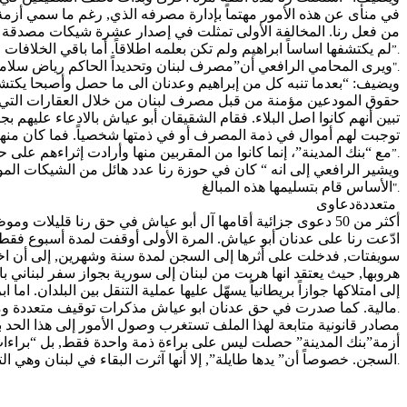
في منأى عن هذه الأمور مهتماً بإدارة مصرفه الذي, رغم ما سمي أزمة”
من فعل رنا.
المخالفة
الأولى تمثلت في إصدار عشرة شيكات مصدقة من د
لم يكتشفها
اساساً
ابراهيم
ولم تكن بعلمه
اطلاقاً
. أما باقي الخلافا
”.
ويرى المحامي الرافعي أن”مصرف لبنان وتحديداً الحاكم رياض سلامة 
".
ويضيف: “بعدما تنبه كل من إبراهيم وعدنان
الى
ما حصل وأصبحا يكتشفان
حقوق المودعين مؤمنة من قبل مصرف لبنان من خلال العقارات التي
تبين أنهم كانوا
اصل
البلاء. فقام الشقيقان أبو
عياش
بالادعاء عليهم بج
توجبت لهم أموال في ذمة المصرف أو في ذمتها شخصياً. فما كان منها 
مع “بنك المدينة”، إنما كانوا من المقربين منها وأرادت إثراءهم على 
”.
ويشير الرافعي إلى انه “ كان في حوزة رنا عدد هائل من الشيكات الم
الأساس قام بتسليمها هذه المبالغ
".
متعددة
دعاوى
أكثر من 50 دعوى جزائية أقامها آل أبو
عياش
في حق رنا قليلات وموظف
ادّعت رنا على عدنان أبو
عياش
. المرة الأولى أوقفت لمدة أسبوع فقط,
سويفتات
, فدخلت على أثرها إلى السجن لمدة سنة وشهرين, إلى أن اخلي
هروبها, حيث يعتقد
انها
هربت من لبنان إلى سورية بجواز سفر لبناني 
إلى امتلاكها جوازاً بريطانياً يسهّل عليها عملية التنقل بين البلدان.
اما
اب
مالية. كما صدرت في حق عدنان
ابو
عياش
مذكرات توقيف متعددة وم
.
مصادر قانونية متابعة لهذا الملف تستغرب وصول الأمور إلى هذا الحد
أزمة”بنك المدينة” حصلت ليس على براءة ذمة واحدة فقط, بل “براء
السجن. خصوصاً أن” يدها
طايلة
”, إلا أنها آثرت البقاء في لبنان وهي ا
.