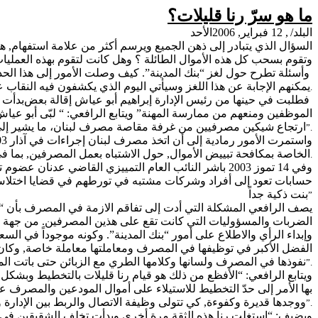
ما هو سرّ رنا
قليلات
؟
البلد/
, 12 فبراير, 2006
الأحد
السؤال الذي يتبادر إلى ذهن الجميع ويرسم أكثر من علامة استفهام, 
وتقوم بسحب كل هذه الأموال
الطائلة
؟ وهل كانت لتقوم بهذه العمليا
وأسئلة تطرح حول لغز “بنك المدينة”. كيف وصلت الأمور إلى هذا الحد 
يمكنهم الإجابة عن هذا اللغز وسيأتي اليوم الذي يكشفون فيه النقاب
.
فطلبت في حينها من رئيس الإدارة إبراهيم أبو
عياش
إقالة بعض
بدأت بوادر أزمة “
الموظفين ومنعهم من ممارسة المهنة” ويتابع الرافعي: “ لبّى أبو
عياش
ارتجاع شيكين مصرفيين من غرفة مقاصة مصرف لبنان، ما يشير إلى 
”.
الخاصة بمكافحة تبييض الأموال, حول الاشتباه بعمل المصرفين, بما ف
.
وفي 14 تموز 2003 باشر النائب العام التمييزي القاضي عدنان
عضوم
ت
حسابات تعود إلى أفراد وشركات مشتبه في تورطهم في قضايا اختلاس أموال من ا
بنت ذكية جداً
”
يصف الرافعي المشكلة التي أدت إلى تفاقم
الازمة
في المصرف بأن “
الضربات والمسؤوليات التي كانت تقع على هذين المصرفين. من جهة أخرى
وإبداء الرأي والاطلاع على أمور “بنك المدينة”. وكونه موجوداً في ال
الفضل الأكبر في توظيفها في المصرف ومعاملتها معاملة خاصة, وكان
نفوذها في المصرف ولسانها وكلامها الطري مع الزبائن حتى باتت الم
”.
ويتابع الرافعي: “الأفظع من ذلك هو قيام رنا قليلات بالتخطيط وبشكل
بها
الأمر إلى حدّ التخطيط للاستيلاء على أموال المودعين والمصرف عل
ووجدها قديرة
وكفوءة
, كي تتولى وظيفة الاتصال والربط بين الإدا
”.
ويضيف: “استغلت رنا هذه الثقة مرة أخرى وبدأت تخلف الشقيقين في ما