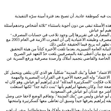
يه كموظفة عادية, أن تصبح بعد فترة أمينة سرّه التنفيذية
ذه الأسئلة تبقى من دون أجوبة باستثناء “ثلاثة أشخاص وحدهم
أسئلة
يم أبو
عياش
“
لمصرف وظيفته الاعتيادية إلى أن انفجرت
الازمة
في العام 2003 مع
ظهر انه يربح فيما الحقيقة عكس ذلك
اد المتحد” وأحال الملف إلى النيابة العامة التمييزية, بعدما تلقت الأخيرة كتاباً من هيئة التحقيق
ق الخاصة والقاضي بتجميد أملاك وأرصدة مصرفية ورفع السرية عن
تماد” فعلياً و”بنك المدينة” شكلياً، هو الذي كان يتلقى ويتحمل كل
لاعتماد” وله المرجعية الأخيرة في القرارات المصيرية والمهمة
لات فكانت “السكرتيرة المدللة” لدى إبراهيم أبو
عياش
, وهو كان له
عة جداً. وكان يصفها
ابراهيم
بأنها “بنت ذكية جداً” لكنها استغلت
اشر مع عدنان أبو
عياش
في السعودية
 أبو
عياش
وليس من “بنك المدينة”.
وتفاقم
الوضع لاحقا حتى وصل
ه إبراهيم يعرفها جيداً وسبق أن
تعاطى
معها كسكرتيرة وامتحنها
وينصت لها ولمشاريعها الوهمية وأفكارها ومخططاتها. وبقي
ابراهيم