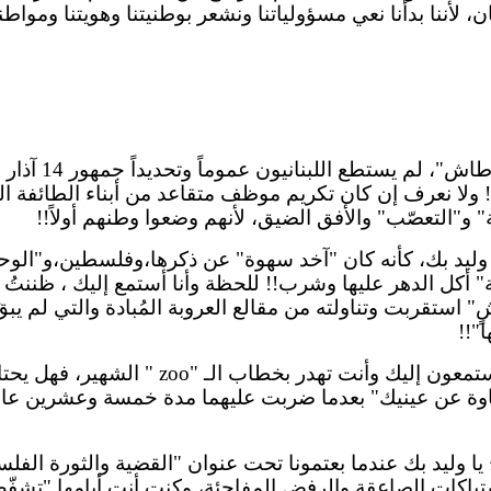
 لأننا بدأنا نعي مسؤولياتنا ونشعر بوطنيتنا وهويتنا
ومواطني
ش"، لم يستطع اللبنانيون عموماً وتحديداً جمهور 14 آذار الذي تظل يده على قلبه من "
ولا نعرف إن كان تكريم موظف متقاعد من أبناء الطائفة الكر
" و"التعصّب" والأفق الضيق، لأنهم وضعوا وطنهم أولاً!!
 وليد بك، كأنه كان "
آخد
سهوة
" عن ذكرها،وفلسطين،و"الوحد
" أكل الدهر عليها وشرب!! للحظة وأنا أستمع إليك ، ظننتُ
ٍ
" استقربت وتناولته من
مقالع
العروبة المُبادة والتي لم يبق
ا
"!!
 ويستمعون إليك وأنت تهدر بخطاب
الـ
"
zoo
" الشهير، فهل يحتا
وة عن عينيك" بعدما ضربت عليهما مدة خمسة وعشرين عاماً، 
يخ يا وليد بك عندما بعتمونا تحت عنوان "القضية والثورة ال
شتباكات الصاعقة والرفض المفاجئة، وكنت أنت أيامها "تشفّ