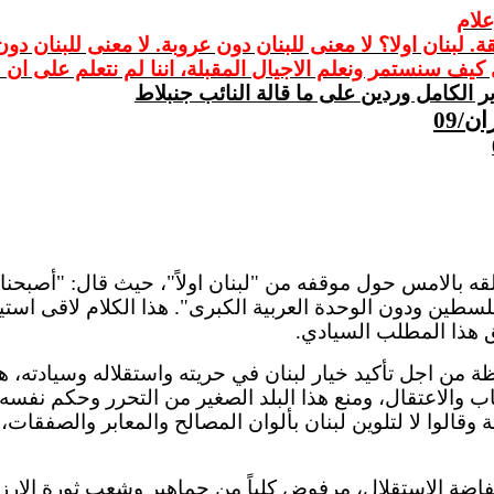
ة. لبنان
اولا
؟ لا معنى للبنان دون عروبة. لا معنى للبنان دو
 كيف سنستمر ونعلم
الاجيال
المقبلة،
اننا
لم نتعلم على
ان
ل
ر الكامل وردين على ما
قالة
النائب
جنبلاط
قه
بالامس
حول موقفه من "لبنان
اولاً
"، حيث قال: "أصبحنا
 فلسطين ودون الوحدة العربية الكبرى". هذا الكلام لاقى استي
 هذا المطلب السيادي.
ة من اجل تأكيد خيار لبنان في حريته واستقلاله وسيادته، 
اب
والاعتقال، ومنع هذا البلد الصغير من التحرر وحكم نفسه 
وقالوا لا لتلوين لبنان بألوان المصالح والمعابر والصفقات، 
الارز