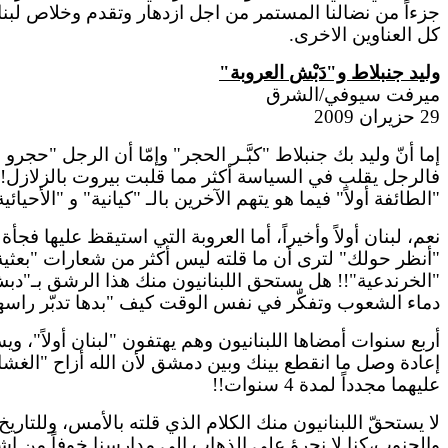
جزءاً من نضالنا المستمر من اجل ازدهار وتقدم وخلاص لبنان،
كل العناوين
الاخرى
.
وليد
جنبلاط
و"
دَبْش
العروبة"
ميرفت سيوفي/الشرق
29 حزيران 2009
إما أنّ وليد بك
جنبلاط
"كبَّـر الحجر" وإمّا أن الرجل "
حجرو
طا
فالرجل يقلب في السياسة أكثر مما قلبت بيروت بالزلازل!! 
"الطائفة أولاً" فيما هو يتهم الآخرين بالـ "
كيانية
" و "
الأحيائية
نعم، لبنان أولاً وأخيراً، أما العروبة التي استيقظ عليها فجأة
"أنظر حولك" لترى أن ما قلته ليس أكثر من شعارات "
بعثية
"
الخرندعية
"!! هل يستحق اللبنانيون منك هذا الرشق
بـ
"
دبش
دماء الشعوب وتفكّر في نفس الوقت كيف "
بدها
تدبّر
راسه
أربع سنوات أمضاها اللبنانيون وهم يهتفون "لبنان أولاً"،
إعادة وصل ما انقطع بينك وبين دمشق لأن الله أزاح "الغشا
عليهما مجدداً لمدة 4 سنوات!!
لا يستحقّ اللبنانيون منك الكلام الذي قلته بالأمس، وللتار
والجنوب،كنا لا نجرؤ على الذهاب إلى مدارسنا خوفاً من ا