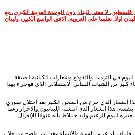
ن فلسطين. لا معنى للبنان دون الوحدة العربية الكبرى. مع
بنان
اولا
. تعلمنا على العروبة،
الافق
الواسع الكبير، ولبنان
 اليوم في التزمت والتقوقع وشعارات
الكيانية
الضيقة.
اء كبير من الشباب اللبناني الاستقلالي الذي
فوجىء
بهذا
هذا الشعار الذي خرج من السجن الكبير بعد احتلال سوري
بنفسه، هذا الشعار الذي انتشله اللبنانيون
والاحرار
رغماً
يعتبره اليوم الزعيم وليد
جنبلاط
بأنه عنواناً
للإنعزال
، فلبنان بلد عربي الهوية والانتماء وهذا
امر
واضح من خلال