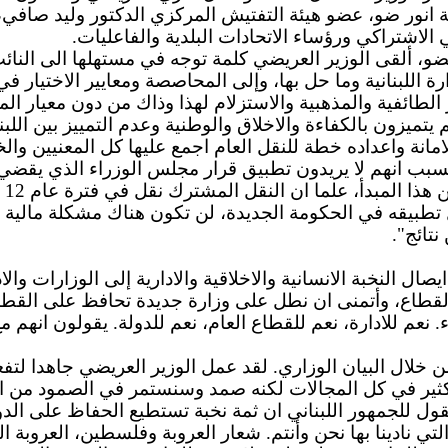
ة
انور
ضو
، عضو هيئة التفتيش المركزي الدكتور وليد صافي،
لاشتراكي ورؤساء الاتحادات البلدية
والفاعليات
.
ضو
، ألقى الوزير
العريضي
كلمة توجه في مستهلها
الى
النائ
ارة
اللبنانية وما حل
بها
، وإلى
المحاصصة
ومعايير الاختيار في
والاستزلام
لهذا وذاك من دون معيار الم
 يتميزون بالكفاءة
والاخلاق
والوطنية وعدم التمييز بين اللبن
امانة
واعداده
خطة للنقل العام اجمع عليها كل المعنيين وا
لسبب
انهم
لا يريدون تطبيق قرار مجلس الوزراء الذي يقضي 
هذا المبدأ، علما
ان
النقل المشترك نقل في فترة عام 12 مليون راكبا لبنانيا من خلال 9 و 17 حافلة وكانت
 تطبيقه في الحكومة الجديدة، لن تكون هناك مشكلة مالية
نتائج".
ايصال
النخبة
الانسانية
والاخلاقية
والادارية
إلى الوزارات
والا
لقطاع، وأتمنى
ان
نطل على وزارة جديدة تحافظ على القطاع
ء. نعم
للادارة
، نعم للقطاع العام، نعم للدولة. يقولون
انهم
مع
لال البيان الوزاري. لقد عمل الوزير
العريضي
جاهدا لتفع
ثير في كل المجالات لكنه صمد وسنستمر في الصمود من اجل 
ول للجمهور اللبناني
ان
ثمة نخبة تستطيع الحفاظ على الد
تي نادينا
بها
نحن وأنتم.
شعار
العروبة وفلسطين، العروبة ال