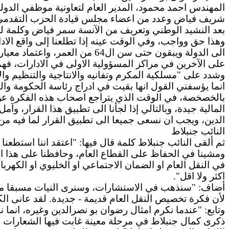
المهندس احمد محمود، المدير العام لتعاونية موظفي الدول
شريف فياض وعدد من
اعضاء
مجلس قيادة الحزب التقدمي ا
بعد النشيد الوطني وتعريف من الآنسة سمر فياض وكلمة
ل
وهذا حق وواجب، وفي الوقت عينه إذا تطلعنا إلى واقع
الاد
الى
الدولة ويبقون حتى سن ال64 من العمر، واعتماد معيار الطائفية والمذهبية
على الآخرين في مراكز المسؤولية
الاولى
في
الادارات
، فهم
وشدد على "
مسلكية
المكرم وتفانيه
والانتاجية
والتنظيم
وال
انما
يؤسفني
القول
انها
بقيت في
ادراج
رئاسة الحكومة وا
بالخصخصة، في الوقت الذي يتراجع
اصحاب
هذه الفكرة عن 
المالية جيدة، وبالتالي إذا لجأنا
الى
تطبيق هذا القرار، وآمل
الدين، ويجب
ان
نسعى جميعا
الى
تطبيق القرار لما فيه من 
النائب
جنبلاط
ثم ألقى النائب
جنبلاط
كلمة قال فيها: "اعتقد
اننا
استطعنا
ومشينا في الحفاظ على القطاع العام، وحافظنا على هذا ا
في النقل العام
او
الضمان الاجتماعي
او
الخليوي
او
الكهربا
اكثر
ولا اقل".
أضاف: "سنذهب في الاستشارات، وسنرى النيات مسبقا من خ
لأن فكرة تخصيص النقل العام قديمة - جديدة.
لقد
عانى الك
وتابع: "عندما نكرم
امثال
رضوان
بو
نصرالدين
وغيره،
انما
نق
ذكرى كمال
جنبلاط
في مرحلة معينة غابت فيها الشعارات ال