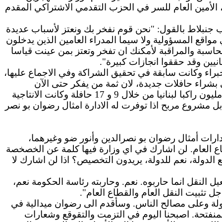
 الأمين العام للسر في الحزب التقدمي الاشتراكي المقدم
ب
جنبلاط
بالقول: "نحن قوم نفخر بك ونعتز لأسباب عديدة
 مواقع المسؤولية ولا
سيما
المدراء العامين الذين يدخلون
حاسبة والمراقبة لأمكنك
ان
تفخر وتعتز بمن عينت قياسا
انيين وقد حققوا انجازات كبيرة".
لخبراء وكانت سابقة في تحقيق الشراكة وفي
الاجماع
عليها،
بشراء حافلات جديدة، لان ثمة من يفكر حتى الآن
الانتاجية
 بل مشروع مربح
اذا
توفرت له
الادارة
امثال
رضوان
بو
نصر
دارات
أمثال رضوان
بو
نصرالدين
وأنور
ضو
وغيرهما،
 العام. لن
اشارك
في
اي
وزارة فيها كلمة عن الخصخصة
 الدولة، نعم للدولة، يريدون التخصيص؟
اذا
لن
اشارك
لا
يل النقل
انما
حاربوه. نعم. وحاربته رئاسة الحكومة نعم،
تثبيت النقل العام والقطاع العام".
ولة وعلى مصالح الناس. وسأقدم
الى
رضوان ميدالية في
منفتحة.
اصبحنا
اليوم في التزمت والتقوقع وشعارات