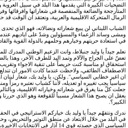
التضحيات الكبيرة التي يقدمها هذا البلد في سبيل العروبة
المتأرجحة والضائعة
والمنفصمة
في شعاراتها
وافرقائها
وفرق
الرمال المتحركة
الاقليمية
والعربية، ونعتقد
ان
الوقت قد حان 
الشباب اللبناني لن يبيع شعاراته
ونضالاته
، فهو الذي تحدى 
ومشى وساند الزعماء
والمسؤولين
وشدّ على
اياديهم
عندما 
في استعادة حريتهم وخيارهم وحلمهم بالدولة القوية والقاد
نعلم جيداً يا وليد
جنبلاط
،
وانت
الزعيم الوطني المدرك للمخ
تعضّ
على الجراح والآلام وتمد اليد للطرف الآخر، وهذا ب
استحقاق
او
مناسبة كنت حريصاً على تنقية
الاجواء
وتقريب و
الاصطفاف الطائفي، ولاحظت عندما كادت
الامور
ان
تندلع
ان
اغير
خطابي السياسي". ولكن، يا وليد بك، شعار لبنان
او
سياسياً يجب تغييره
او
تعديله، لأننا كشباب نعتبره رمزاً ومن
جعلت كلّ منا يغرق في شعاراته وخياراته
الاقليمية
، وبالتا
يعقل
ان
يصبح هذا الشعار مسبباً للقوقعة وهو الذي حررنا
و
الكبير؟.
ندرك ونتفهّم جيداً يا وليد بك خياركم الاستراتيجي في الح
في البلد من خلال الابتعاد عن منطق التوتير والتحريض، 
السياسي الذي حصدته قوى 14 آذار في الانتخابات
الاخيرة
،