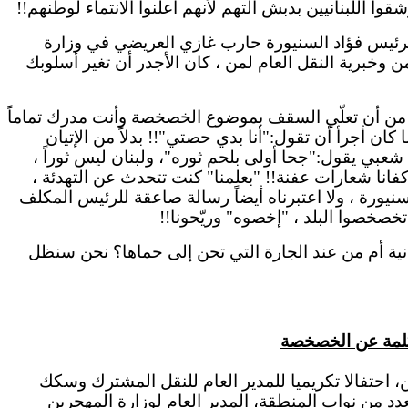
قوا اللبنانيين
بدبش
التهم لأنهم أعلنوا الانتماء لوطنهم!!
لرئيس فؤاد
السنيورة
حارب غازي
العريضي
في وزارة
 وخبرية النقل العام لمن ، كان الأجدر أن تغير أسلوبك
اً من أن تعلّي السقف بموضوع الخصخصة وأنت مدرك تماماً
كان أجرأ أن تقول:"أنا
بدي
حصتي"!! بدلاً من الإتيان
عبي يقول:"جحا أولى بلحم ثوره"، ولبنان ليس ثوراً ،
كفانا شعارات عفنة!! "بعلمنا" كنت تتحدث عن التهدئة ،
سنيورة
، ولا اعتبرناه أيضاً رسالة صاعقة للرئيس المكلف
تخصخصوا
البلد ، "
إخصوه
"
وريّحونا
!!
رانية أم من عند الجارة التي تحن إلى حماها؟ نحن سنظل
 كلمة عن الخصخصة
، احتفالا
تكريميا
للمدير العام للنقل المشترك وسكك
د من نواب المنطقة، المدير العام لوزارة المهجرين