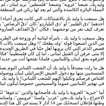
وليد بك، شبعنا "عروبة" وشبعنا "فلسطين" نريد لبنان ، لم ت
المملّة البائرة الكاسدة والتي لم يعد لها زبائن في المنطقة ا
هل سمعت يا وليد بك بالاشتباكات التي كانت تحرق أحياء ال
أحدهما "دق
الفليبر
" أو "دق
البلياردو
"،كان "دقّ الرصاص" يطل
تعرف كيف تفر من توحشهما ، فكان "دقّ القذائف الصاروخ
وهل سمعت يا وليد بك ، بامرأة لبنانية أم وزوجة في الطر
من الذين أشبعونا قولة "وله
بطخك
"!!
وهل
سمعت بالأب الذي
قصص الذعر التي كان يرويها أهل حيّنا في الطريق الجديدة،
إلا متى عرفن أن القتيل
لبناني ،
أما إن كان فلسطينياً "فكان
اقترفوه بحق لبنان واللبنانيين، فلماذا تفتحها أنت من جديد؟
هل
ما زلت مصدقاً يا وليد بك أن الشعب اللبناني اليوم يص
المنسحبين منها مع دخول الجيش الإسرائيلي لبنان ووصوله إ
اقتناص فرصكم وتكيلوا التهم للشعب اللبناني!! يا وليد بك
في تهجير اللبنانيين عموماً والمسيحيين خصوصاً،ليكون ل
أما "خبرية" العروبة يا وليد بك فأصحابها والذين "
بدعوها
" لك
الاختراع ـ يا وليد بك،نحن "عرب" ولسنا "
عروبيين
"، ولمناسب
وطنها،فإعلان انسحابك من 14 آذار لا يستدعي كل هذا
الدب