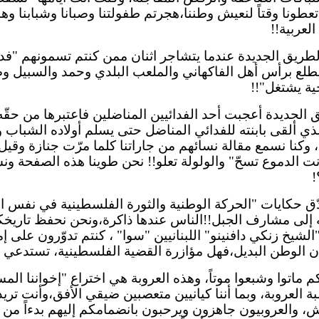
عطونا وقتاً لنعيش وطننا،هجرتم طفولتنا وصبانا وشبابنا وها
لعربية!!
طريق الجديدة عندما يتشاجر اثنان ممن كنتم تسمونهم "فدائ
ع برأس أهل الفاكهاني والملعب البلدي وحمد والسبيل وصبرا!!
ية يشتغل"!!
يق الجديدة أعجبت أحد الفدائيين المناضلين فاعتبرها من 
 ألقى بابنته للفدائي المناضل حتى يسلم أولاده الشباب وقال
 وكنا نسمع مقالة نسائهم من جاراتنا كلما مرّت جنازة وقيل
ت الدموع تسحّ" والولولة تعلو!!
نحن
طوينا هذه الصفحة ونسي
!
دّق حكايات "الحركة الوطنية والثورة الفلسطينية في نفس ا
لى مشارف الجبل!!الناس عندها ذاكرة،ونحن نحفظ تاريخكم في 
 "الشيخ زنكي
دافنينو
" اللبنانيين "سوا" ، كنتم تدوّرون على 
بنان الوطن البديل،فهل مؤازرة القضية الفلسطينية، تستدع
م ماتوا وشبعوا موتاً، وهذه العروبة هي اختراع "إخواننا ا
ة العروبة، وبما أننا
كيانيين
متعصبين ضيقي الأفق،وأنت تريد 
ش
،
والعروبيون
جاهزون ويرحبون بانضمامكم إليهم بدءاً من