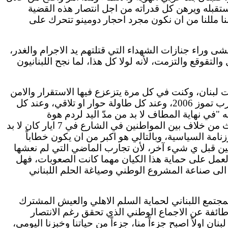
تقبله ويرهن كل قدراته من اجل انتصار هذه القضية
ننا مللنا من
ان
نكون مجرد
احجار
دومينو
تتحرك على
شى وراء جنازات الشهداء التي قتلتهم يد
الاجرام
والغدر،
التقوقع والتزمت، لأنه لولا كل هذا، لما نجح اللبنانيون
ت
لبنان، وكنت في كل مرة يتزعزع فيها الاستقرار
والامن
 وعند كل طاولة حوار
او
تلاقي، وعند كل
"في نهاية المطاف لا بد من مدّ اليد لردم هوة
 من خلاف بين المواطنين في الشارع في 7
ايار
كان لا بد
زنامة
السياسية، وبالتالي هو اكبر من
ان
يكون خطاباً
يين قبل ي شيء آخر، لأن تجارب الماضي التي لم نعشها
لعمل على حماية هذا الكيان مهما كانت الصعوبات، فهل
الى
صناعة المشروع الوطني وصياغة الحلم اللبناني
مجتمع اللبناني لحماية السلم
الاهلي
والعيش المشترك
ائفة عن
الاجماع
الوطني الذي تحقق رغم الانتصار
لبنان
اولاً
اصبح
جزءاً منا، جزءاً من حياتنا وخبزنا اليومي،