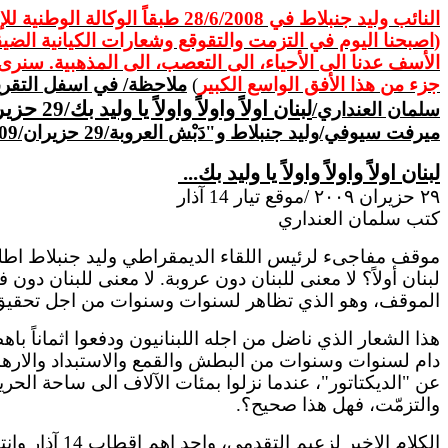
النائب وليد
جنبلاط
في 28/6/2008 طبقاً الوكالة الوطنية للإعلام
(
اصبحنا
اليوم في التزمت والتقوقع وشعارات
الكيانية
الضيق
الأسف عدنا
الى
الأحياء،
الى
التعصب،
الى
المذهبية. سنرى
جزء من هذا الأفق الواسع الكبير
)
ملاحظة/ في
اسفل
التقري
لبنان
اولاً
واولاً
واولاً
يا وليد بك/29 حزيران/09
سلمان
العنداري
/
ميرفت سيوفي/وليد
جنبلاط
و"
دَبْش
العروبة/29 حزيران/09
لبنان
اولاً
واولاً
واولاً
يا وليد بك...
٢٩ حزيران ٢٠٠٩ /موقع تيار 14 آذار
كتب سلمان
العنداري
موقف
مفاجىء
لرئيس اللقاء الديمقراطي وليد
جنبلاط
اطل
لبنان
أولاً؟ لا معنى للبنان دون عروبة. لا معنى للبنان دون
الموقف، وهو الذي تظاهر لسنوات وسنوات من اجل تحقيق
هذا الشعار الذي ناضل من اجله اللبنانيون ودفعوا
اثماناً
باهظ
دام لسنوات وسنوات من البطش والقمع والاستبداد
والاره
عن "الديكتاتور"، عندما نزلوا بمئات الآلاف
الى
ساحة الحرية 
والتزمّت، فهل هذا صحيح؟.
الكلام
الاخير
لزعيم التقدمي، واحد
اهم
اقطاب
14 آذار وانتفاضة الاستقلال، مرفوض كلياً من جماهير وشعب ثورة