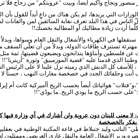
ير منصور ونجاح
واكيم
أيضاً، وبيت "عروبتكم" من زجاج فلا ترش
زارات التي يريدها، لم يكن هناك من داعٍ أبداً للقول بأن ا
ّ الناس في هذا البلد تعرف نقابة السائقين لمن
والفانات
لمن
كلّما أردت زيادة مطالبك أو المطالبة بحصتك!!
نقفلها في الكهرباء والأشغال والنقل العام وسواها، وبدل
مهترئة
تستنزف طاقات الدولة، وبدلاً من أن تعلّي السقف ما 
يث عن فلسطين وأبناؤها
يتذابحون
ويضيعون قضيتها، ثمة مثل ش
 وطننا الذي قدمنا عليه "قضية
الموزمبيق
" وثورة "
أريتريا
"!! 
ن ، للأسف كل
الدبش
الذي رميته نزل علينا لا على الرئيس
ال
رغب أنت وحلفائك الجدد في خصخصة مغارات النهب ، حسناً لا
فتلات
" هوائياتك أيضاً بحسب الريح أأميركية كانت أم إي
"على حسب الريح ما يودي الريح..ما
يودّي
"!!
: لا معنى للبنان دون عروبة ولن أشارك في أي وزارة فيها
ن يفكر بالخصخصة
طي
" النائب وليد
جنبلاط
في قاعة المكتبة الوطنية في بعقلين
ضره وزير
الاشغال
العامة والنقل غازي
العريضي
وممثلون لعد