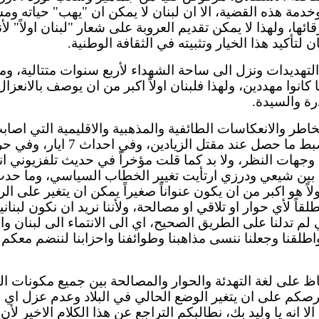
 وخدمة هذه القضية،
الا
ان
لبنان لا يمكن
ان
"يهب" حياته ومس
ائها
، ولهذا لا يمكن تقديم العروبة على شعار "لبنان
اولاً
" لأ
لتأكيد هذا الخيار وتثبيته في الثقافة الوطنية.
التهديدات ونزل
الى
ساحة الشهداء لأربع سنوات متتالية، وم
كانوا مهددين، ولهذا فلبنان
اولاً
اكبر من
ان
يوصف بالانعزال و
رة والسيدة.
اطر والانعكاسات الطائفية والمذهبية
والاقليمية
التي
اصاب
الضبط ما حصل عند مقتل
الزيادين
، وفي
احداث
7
ايار
، وفي حرب تموز 2006،
جهات النظر، ولا بد كما قلت مؤخراً في حديث تلفزيوني انه 
 بين شيعي ودرزي ارتأيت تغيير الخطاب السياسي، وما حدث
لاً
هو اكبر من
ان
يكون عنواناً صغيراً يمكن
ان
يتغير على
الر
طلقاً لأي حوار
او
تلاقي
او
مصالحة، ولأننا نريد
ان
نكون لبنان
لي لم تدلنا على الطريق الصحيح،
اي
الى
الانتماء
الى
لبنان وا
اطلقنا
وجعلنا ننسى مذاهبنا وطوائفنا
واحزابنا
لننضم معكم
فاظ على لغة التهدئة والحوار والمصالحة بين جميع مكونات ال
وحرصكم على
ان
يتغير الوضع الحالي في البلاد وعدم عزل
اي
ط
الا
انه يا وليد بك، نطالبكم التراجع عن هذا الكلام
الاخير
لأن 