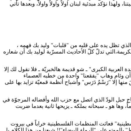
تنا
، ولهذا نؤكد مبدئية لبنان
اولاً
واولاً
واولاً
، وبعدها تأتي
قلبات
" وليد بك فهمه ،
يمة،التي تدلّ كلّ الأحاديث المسرّبة لوليد بك أن شعاره
ة العربية الكبرى" ـ شو قديمة
هالخبريّة
ـ فلا نقول
لك
إلا
 أن وئام وهاب "يفقعنا" واحدة من خطبه العصماء
َ منها إلا "رَسْمٌ دَرَس" وأشباح أنظمة قمعيّة تزايد
بها
على
ج حبل الودّ الذي اتصل مع حزب الله وأفضاله المرجوّة في
وها هو ـ سبحانه بملكه ـ يزيحها ثانية بعدما ضربت
فلسطينية" فعاثت المنظمات الفلسطينية خراباً في بيروت
ط"
بالموتو
على "الرملة البيضاء"!! شبعنا من هذا الكلام يا