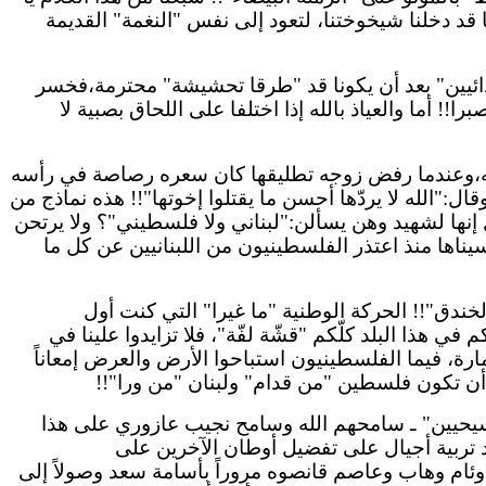
 قد دخلنا شيخوختنا، لتعود إلى نفس "النغمة" القديمة
يين" بعد أن يكونا قد "طرقا
تحشيشة
" محترمة،فخسر
 أما والعياذ بالله إذا اختلفا على اللحاق بصبية لا
حقّه،وعندما رفض زوجه تطليقها كان سعره رصاصة في رأسه
:"الله لا يردّها أحسن ما يقتلوا إخوتها"!!
هذه
نماذج من
 إنها لشهيد وهن يسألن:"لبناني ولا فلسطيني"؟ ولا يرتحن
ناها منذ اعتذر الفلسطينيون من اللبنانيين عن كل ما
لخندق"!!
الحركة
الوطنية "ما غيرا" التي كنت أول
هذا البلد كلّكم "قشّة لفّة"، فلا تزايدوا علينا في
إمارة، فيما الفلسطينيون استباحوا الأرض والعرض إمعاناً
ي أن تكون فلسطين "من قدام" ولبنان "من
ورا
"!!
لمسيحيين" ـ سامحهم الله وسامح نجيب
عازوري
على هذا
تربية أجيال على تفضيل أوطان الآخرين على
 وئام وهاب وعاصم
قانصوه
مروراً بأسامة سعد وصولاً إلى