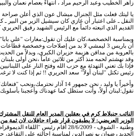
زاهر الخطيب وعبد الرحيم مراد ، انتهاءً بعصام نعمان وألب
يا ليتك فعلت مثل الجنرال
ميشال
عون الذي أعلن صراحة الو
النقل ـ على اعتبار أن غازي كان سيشيل الزير من
البير
ـ كل
القديم الذي اتبعته دائماً مع الرئيس الشهيد رفيق الحريري 
وبمناسبة الخصخصة،كان عليك أن تقول:مغارات "علي بابا" س
أن باريس 3 ليمشي لا بد من إصلاحات وخصخصة قطاعات
بالعروبة من مدافن هزيمة حزيران الكبرى، وبدلاً من الحد
وقد نهشتم لحمه منذ أكثر من ثلاثين عاماً ،نحن أولى بلبنان
فإذا بك تعني التهدئة مع حزب الله وفتح النار على اللبنانيي
رئيس تكتل "لبنان أولاً" سعد الحريري !! ثم إذا كنت لا ت
وأخيراً يا وليد ، نحن جمهور 14 آذار نحترمك،ونحب "فنعاتك"،و"
نقول:لبنان أولاً، وأنت ستظل كما
عهدناك
وأعجبنا بأسلوبك:
النائب
جنبلاط
كرم في بعقلين المدير العام للنقل المشترك
الوزير
العريضي
: لا يطبقون قرار شراء حافلات لان ثمة م
وطنية -
الشوف
- 28/6/2009 أقام رئيس "اللقاء
الديموقرا
الحديد رضوان
بو
نصرالدين
لمناسبة
احالته
على التقاعد، ح