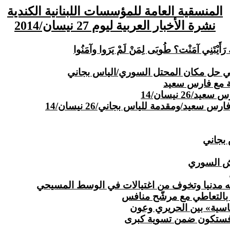
المنسقية العامة للمؤسسات اللبنانية الكندية
نشرة الأخبار العربية ليوم 27 نيسان/2014
كَ رَأَيْتَنِي آمَنْت؟ طُوبَى لِمَنْ لَمْ يَرَوا وآمَنُوا
ني حل مكان المحتل السوري/الياس بجاني
نة مع فارس سعيد
2 نيسان/14
عيد/ومقدمة للياس بجاني/26 نيسان/14
بجاني
ه مدنيا وتخوف من اغتيالات في الوسط المسيحي
بالتعاطي مع مرشّح منافس
سية» بين الحريري وعون
 فستكون
ضمن
تسوية كبرى