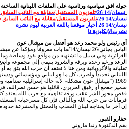
جولة افق سياسية ورئاسية على الملفات اللبنانية الساخن
نيسان/14
/26
تلفزيون المستقبل/مقابلة مع النائب الساب
نيسان/14
/26
تلفزيون المستقبل/مقابلة مع النائب السابق
نيسان/14
26
أخبار موقعنا باللغة العربية ليوم
نشرة
نشرت
الإنكليزية
نا
أي رئيس ولو محمد رعد هو أفضل من ميشال عون
الياس بجاني/26 نيسان/14/ما بات معرو
الغرائزية وفي سبيل ما تشتهيه من مواقع نفوذ وسلطة وما 
الرعد ورغم رعده وبرقه والشرود ينتمي إلى مجموعة واضح م
تقلباته والأكروباتية ومن هنا لا نعتقد أن حزب الله يثق به أو 
اللبناني تحديداً ولضرب كل ما هو لبناني ومؤسساتي ودست
1989 (“ميشال عون مشكلة، لأنه حالة إسرائيلية صدامية
قفص محور الشر عقب ورقة تفاهمه مع حزب الله يعتقد كثر و
فرمانات من حزب الله وبالتالي فإن كل مسرحياته المتعلقة برئاسة الجمهور
إن آخر ما يحتاجه لبنان المعذب والمحتل والمشرعة حدو
حفارو القبور
بقم الدكتورة رندا ماروني