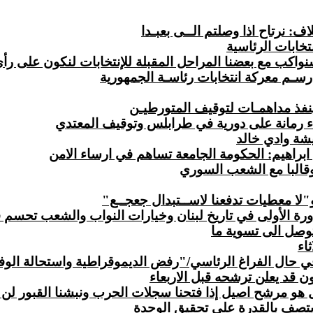
ف: نرتاح اذا وصلتم الــى بعبـدا
تخابات الرئاسية
اكب مع بعضنا المراحل المقبلة للإنتخابات لنكون على رأ
رسـم معركة انتخابات رئاسـة الجمهورية
ذ مداهمـات لتوقيف المتورطيـن
براهيم: الحكومة الجامعة تساهم في ارساء الامن
ا وقالبا مع الشعب السوري
ورة الأولى في تاريخ لبنان وخيارات النواب والشعب تحسم في 
توصل الى تسوية ما
اء
ي حال الفراغ الرئاسي/"رفض الديموقراطية واستحالة الوف
 قد يعلن ترشحه قبل الاربعاء
 هو مرشح اصيل إذا فتحنا سجلات الحرب ونبشنا القبور لن 
يتصف بالقدرة على تحقيق الوحدة