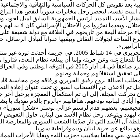
ابية بعد تقويض كل الحركات السياسية والثقافية والاجتماعية
البيت نفسه، ليحضر رجل مخابرات سورياً ليفض هذا النزاع أو
 الأسد، التمديد لرئيس الجمهورية السابق اميل لحود، وبدأ يعد
حتلال، وبعدما تحرّروا من الاحتلال الإسرائيلي كان لا بد لهم 
اء مرحلة أليمة من تاريخهم في العلاقة مع دولة شقيقة على
رع الساحة لجولات التقاتل ويبقيها عنواناً لتبادل الرسائ
براتيين».
وصلت الأمور بنظام الإجرام إلى حد اغتيال الرئيس رفيق الحرير
 للدفاع عنه وعن حريته وإما أن يبتلعه نظام البعث، فثاروا 
قوّتها بـ»الزوم إن» و»الزوم آوت» في 8 آذار 2005، فكان الرد ص
 على تحقيق استقلالهم وحماية وطنهم.
طلب العدالة لروح رفيق الحريري ورفاقه ومن محاسبة قادة 
خجل تم الاعلان عن الانسحاب السوري تحت عنوان إعادة التمر
حركت العجلة، إلى ان تم استكمال المعجزة برحيل آخر جندي سوري ع
يادي لبنانية تودعهم، هتافاتهم «بالروح بالدم نفديك يا بشار
 فجيعتهم، بعضهم قدم لرستم غزالي بوستر «شكراً سوريا» 
هدد ويتوعد. رحل نظام الأسد من لبنان، حاول التعويض لاحق
سلطة آل الأسد التي ثار ضدّها الشعب السوري والمعارضة الس
 يدافع عن حرية لبنان وديموقراطية سوريا.
ي بقي معلقاً بجلابيب «حزب الله» وبقايا الأحزاب الممانعة 