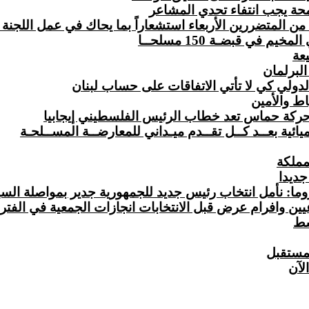
ة يجب انتفاء تحدي المشاعر
ن المتضررين الأربعاء استشعاراً بما يحاك في عمل اللجنة 
في قبضـة 150 مسلحــا
يعة
البرلمان
الدولي كي لا تأتي الاتفاقات على حساب لبنان
اط والأمين
ركة حماس تعد خطاب الرئيس الفلسطيني إيجابيا
ائية بعــد كــل تقــدم ميـداني للمعارضــة المســلحـة
مملكة
جديدا
 نأمل انتخاب رئيس جديد للجمهورية جدير بمواصلة السير با
افرام عرض قبل الانتخابات انجازات الجمعية في الفترة بين 2010 
سط
لمستقبل
الآن