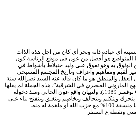
 غير نرسيسيته أي عبادة ذاته ونحر أي كان من اجل هذه الذات
نا المتواضع هو أفضل من عون في موقع الرئاسة كون
ن الوثوق به وهو تفوق على وليد جنبلاط بأشواط في
اب وتدمير لقيم ومفاهيم وأعراف وتاريخ المجتمع المسيحي
العقل والمنطق هو ما كان قاله عنه السيد نصرالله سنة
لنهج الماروني العنصري في الشرقية”. هذه الجملة لم يقلها
سمير جعجع أو رفيق الحريري، قائلها هو حسن نصرالله، في احتفال ذكرى الحر العاملي، ونشرتها صحيفة “النهار” في 6 نوفمبر 1989.). ولتبيان واقع عون الحالي ومنذ دخوله
يتحرك ويتكلم ويتحالف ويخاصم وينغلق وينفتح بناء على
مة له منه.
سيسي ونقطة ع السطر