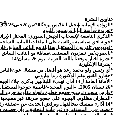
عناوين النشرة
*الزوادة الإيمانية/إنجيل القدّيس يوحنّا
20/من20حتى26/
لأَنَّ
*تغريدة قداسة البابا فرنسيس لليوم
*الذكرى التاسعة لإنسحاب الجيش السوري: المحتل الإيرا
*جولة افق سياسية ورئاسية على الملفات اللبنانية الساخ
*
فيديو
/من تلفزيون المستقبل/مقابلة مع النائب السابق فارس سعيد/6
*بالصوت/من تلفزيون المستقبل/مقابلة مع النائب السابق فارس س
*نشرة أخبار موقعنا باللغة العربية ليوم 26 نيسان/14
*نشرتنا الإنكليزية
*أي رئيس ولو محمد رعد هو أفضل من ميشال عون/الياس 
*حفارو القبور/بقم الدكتورة رندا ماروني
*الأمانة العامة ل14 آذار: نهنىء اللبنانيين بذكرى جلاء الجيش السوري
*26
نيسان
2005.. «اليوم المجيد»/فاطمة حوحو/المستقبل
*
فارس
سعيد: ترشيح جعجع خطوة باتجاه مقاومة حزب الل
*المطران مظلوم: الهجوم
على
جعجع طريقة غير مسيحية 
*14 آذار»
تتمسك
بتحالفها.. وترفض
الحديث
عن «صفقة رئا
*
مصدر
في «المستقبل»: غير قابلة للتحقيق.. وإن حصلت