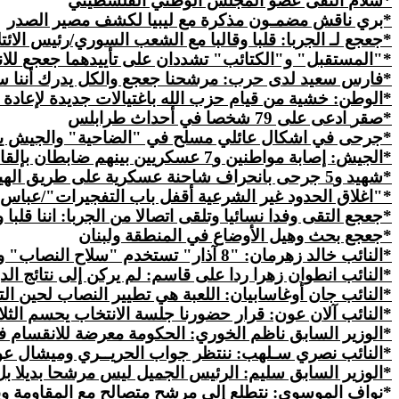
*
سلام
التقى عضو المجلس الوطني الفلسطيني
*بري ناقش مضمـون
مذكرة
مع ليبيا لكشف مصير الصدر
*جعجع لـ الجربا: قلبا وقالبا مع الشعب السوري/رئيس الائتلا
*"المستقبل" و"الكتائب" تشددان على تأييدهما
جعجع
للان
*فارس سعيد لدى حرب: مرشحنا جعجع والكل يدرك أننا سنو
*
الوطن
: خشية من قيام حزب الله باغتيالات جديدة لإعادة 
*
صقر
ادعى على 79 شخصا في أحداث طرابلس
*جرحى في اشكال عائلي مسلح في "الضاحية" والجيش ينف
*
الجيش
: إصابة مواطنين و7 عسكريين بينهم ضابطان بإلقاء رمانة على دورية في طرابلس وتوقيف المعتدي
*شهيد و5 جرحى بانحراف شاحنة عسكرية على طريق الهيشة وادي خالد
*"اغلاق الحدود غير الشرعية أقفل باب التفجيرات"/عباس ا
*جعجع التقى وفدا نسائيا وتلقى اتصالا من الجربا: اننا قلب
*جعجع بحث وهيل الأوضاع
في
المنطقة ولبنان
*النائب خالد زهرمان: "8 آذار" تستخدم "سلاح النصاب" و"لا معطيات تدفعنا لاســتبدال جعجــع"
*النائب انطوان زهرا ردا على قاسم: لم يركن إلى نتائج الد
*النائب جان أوغاسابيان: اللعبة هي تطيير النصاب لحين ال
*النائب آلان عون: قرار حضورنا جلسة الانتخاب يحسم الثلاث
*الوزير السابق ناظم الخوري: الحكومة معرضة للانقسام ف
*النائب نصري سـلهب: ننتظر جواب الحريــري وميشال عون
*الوزير السابق سليم: الرئيس الجميل ليس مرشحا بديلا بل
*نواف الموسوي: نتطلع إلى مرشح متصالح مع المقاومة و