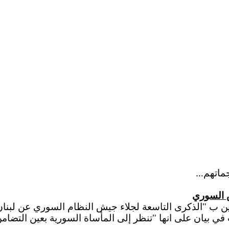
اتهم...
مة لقوى 14 آذار في بيان، اللبنانيين ب "الذكرى التاسعة لجلاء جيش النظام 
بيان على انها "تنظر إلى المأساة السورية بعين التضامن 