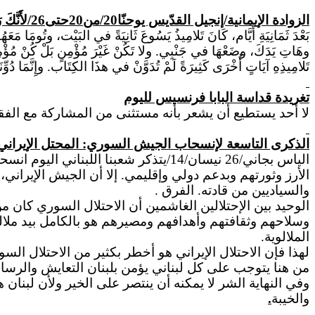
الزوادة الإيمانية/إنجيل القدّيس يوحنّا
20/من20حتى26/
لأَنَّكَ
بَعْدَ ثَمَانِيَةِ أَيَّام، كَانَ تَلامِيذُ يَسُوعَ ثَانِيَةً في البَيْت، وتُومَ
وهَاتِ
يَدَكَ
، وضَعْهَا في جَنْبِي.
ولا
تَكُنْ غَيْرَ مُؤْمِنٍ بَلْ كُنْ مُؤْ
تَلامِيذِهِ آيَاتٍ أُخْرَى كَثِيرَةً لَمْ تُدَوَّنْ في هذَا الكِتَاب. وإِنَّمَا دُ
تغريدة قداسة البابا فرنسيس لليوم
لا أحد يستطيع أن يشعر بأنه مستثنى من المشاركة مع الفقراء و
الذكرى التاسعة لإنسحاب الجيش السوري: المحتل الإيران
الياس بجاني/26 نيسان/14/يتذكر شعبن
الأرز وثورتهم وبدعم دولي وإقليمي. إلا أن الجيش الإيرا
والسياديين من قادته. الفرق .
الوحيد بين الإحتلالين الغاشمين أن الاحتلال السوري كان 
وسلاحهم وثقافتهم وأهدافهم ومصيرهم هو بالكامل بيد ملالي إ
الملالوية.
لهذا فإن الاحتلال الإيراني هو أخطر بكثير من الاحتلال الس
من هنا يتوجب على كل لبناني يؤمن بلبنان التعايش والرسال
وفي
النهاية الشر لا يمكنه أن ينتصر على الخير ولأن لبنا
والخيبة
.