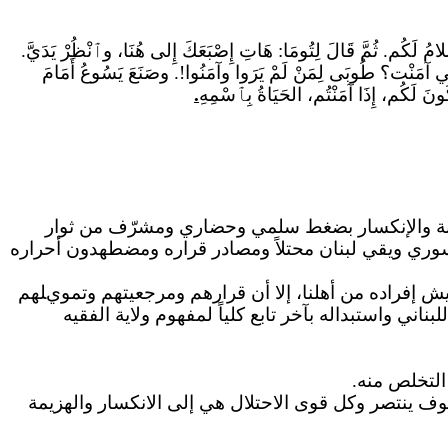
لامُ
لَكُم. ثُمَّ قَالَ لِتُومَا: هَاتِ إِصْبَعَكَ إِلى هُنَا، وٱنْظُرْ يَدَيَّ.
ْتَنِي آمَنْت؟ طُوبَى لِمَنْ لَمْ يَرَوا وآمَنُوا!.
وصَنَعَ
يَسُوعُ أَمَامَ
ونَ لَكُم، إِذَا آمَنْتُم، الحَيَاةُ بِٱسْمِهِ
.
لهزيمة والخيبة والإنكسار بضغط سلمي وحضاري ومشرّف من ثوار
لسوري ويقي لبنان محتلاً ومصادر قراره ومضطهدون أحراره
يش إفراده من أهلنا، إلا أن قرارهم ومرجعيتهم وتمويلهم
ني واستبداله بآخر تابع كلياً لمفهوم ولاية الفقيه
التخلص منه.
سوف ينتصر وكل قوى الاحتلال هي إلى الانكسار والهزيمة