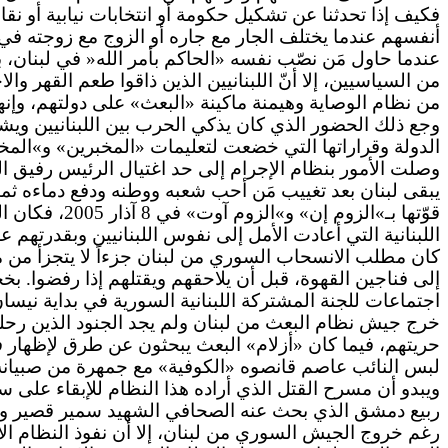
فكيف إذا تحدثنا عن تشكيل حكومة أو انتخابات نيابية أو نق
أنفسهم عندما يختلف الجار مع جاره أو الزوج مع زوجته في 
عندما حاول مَن نصّب نفسه «الحاكم بأمر الله« في لبنان، بشار
من السياسيين، إلا أنّ اللبنانيين الذين ذاقوا طعم القهر والا
من نظام الوصاية وهيمنة ماكينة «البعث» على دولتهم، وإنه
وجع ذلك الحضور الذي كان يذكي الحرب بين اللبنانيين ويش
الدولة وقراراتها التي خضعت لتعليمات «المخبرين» و»المخا
يبقى لبنان بعد تغييب مَن أحب شعبه ووطنه ودفع دماءه ثمناً
اللبنانية التي أعادت الأمل إلى نفوس اللبنانيين وبقدرتهم
كان مطلب الانسحاب السوري من لبنان جزءاً لا يتجزأ من م
إلى فناجين القهوة، قبل أن يلاحقهم ويقتلهم إذا رفضوا. ب
اجتماعات للجنة المشتركة اللبنانية السورية في بداية نيسان ت
خرج جيش نظام البعث من لبنان ولم يجد الجنود الذين رحلوا أ
حريتهم، فيما كان «أزلام» البعث يبحثون عن طرق لإظهار
لبس النائب عاصم قانصوه «الكوفية» مع جمهرة من صبيانه لي
ويبدو أن مسرح القتل الذي أراده هذا النظام للإبقاء على 
ربيع دمشق الذي بحث عنه الصحافي الشهيد سمير قصير وهو
رغم خروج الجيش السوري من لبنان، إلا أن نفوذ النظام الاسد