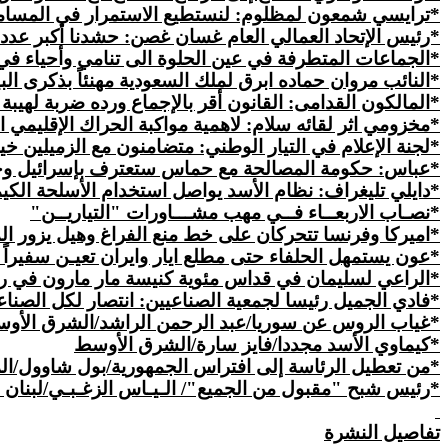
*ترايسي شمعون لمظلوم: لنستطيع الاستمرار في المسامح
*رئيس الإتحاد العمالي العام غسان غصن: حشدنا أكبر عدد م
*الجماعات المتطرفة في عين الحلوة الى تنامي وأحياء في المخيم 
*النائب مروان حماده ابرق لملك السعودية مهنئاً بذكرى الب
*المالكون القدامى: القانون أقر بالإجماع ورده ضربة لهيبة 
*مخزومي اثر لقائه سلام: لاهمية مواكبة الحراك الإقليمي 
*لجنة الإعلام في التيار الوطني:
متضامنون
مع الزميلين خي
*
عباس
: حكومة المصالحة مع حماس ستعترف بإسرائيل وح
*دايلي تليغراف: نظام الأسد يواصل استخدام الأسلحة الكيمي
*نصـاب الاربعــاء فــي مهب مشـــاورات "التياريــن"
*اميركا وفرنسا تتحركان على خط منع الفراغ وهيل يزور ال
*عون يستمهل الحلفاء حتى مطلع ايار وايران تعيـن سفيراً 
*الراعي لسليمان في قداس مئوية كنيسة مار مارون في روما:
*فادي الجميل رئيسا لجمعية الصناعيين: انتصار لكل الصناعيين و
*غياب الروس عن سوريا/عبد الرحمن الراشد/الشرق الأو
*كيماوي الأسد مجددا/فايز سارة/الشرق الأوسط
*من تعطيل الرئاسة إلى افتراس الجمهورية/بول شاوول/ا
*رئيس شبح "مقبول من الجميع"/ الـيـاس الزغـبـي
/
لبنان 
تفاصيل النشرة