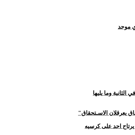
ي موحد
الثانية وما يليها
اق يعرقلان الاسـتحقاق"
يرتاح احد على كرسيه