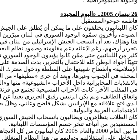
والدولة الديموقراطية".
26
نيسان
2005.. «
اليوم
المجيد»
فاطمة حوحو/المستقبل
كان اللبنانيون يختلفون على ما يمكن أن يُطلق على الجيش
الصوت، وآخرون سمّوه الوجود السوري في لبنان مبرّرين ال
بتحرير أرضهم، رغم ادّعائه دعم مقاومته وصمود نظام البعث 
كثير من اللبنانيين حتى ممّن كانوا يؤيدون الوجود السور
تتهيّأ أجواء الوطن كله للاحتفال بالتحرير، بدت الصدمة عل
الإسلامية» وانفضاح شهيتها على السلطة ودخول معترك الع
المحتلة في الجنوب وغيرها، وبعد أن جرى «تنظيفها« من الم
بالانقلابات المخابراتية داخل الأحزاب «الشيوعية» منها و»ا
في المقلب الآخر، كانت الأحزاب المسيحية تجتمع في قرنة
واتفاق الطائف، ولم يكن الرئيس رفيق الحريري بعيداً عن الص
الذي فتح علاقاته مع الإيرانيين بشكل فاضح وعلني، وظلّ ي
الاهتمامات العربية والدولية.
كان الطلاب يتظاهرون ويطالبون بانسحاب الجيش السوري علن
المستفيدين من أتباعه تنخر جسم المؤسسات اللبنانية.
ما بين العام 2000 والعام 2005 كا
المخاطر على استقلالهم ودولتهم من هذا النظام المتغلغل