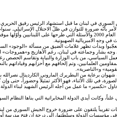
 السوري في لبنان ما قبل استشهاد الرئيس رفيق الحريري، 
أمر بأنّه ضرورة للتوازن في ظلّ الاحتلال الإسرائيلي. س
هنا وهناك، بعد أن انسحب الجيش الإسرائيلي من لبنان في العام 2000 والأسئلة الت
في وجه الامبريالية الصهيونية.
ي تعجّبوا وبدأت تظهر علامات الضيق من مسألة «الوجود» ال
ى وجه بشار وجماعته في لبنان، رغم الأهازيج و»همروجات» الا
مل السياسي، من باب الوزارة والنيابة وتقاسم الحصص رغم 
قاومين العلمانيين، وتم إلحاقهم مع أحزابهم وقياداتهم بال
لقومية» و»الناصرية».
 شهوان برعاية من البطريرك الماروني الكاردينال نصرالل
ورة، في تلك الأثناء، فهو الأكثر تمثيلاً وحضوراً، حتى وإن
حاول «تكسير» ما عمل من أجله الرئيس الشهيد لبناء الدولة
اً، وكانت أيدي الدولة المخابراتية التي بناها النظام ال
ن لبنانيون من كل الاتجاهات تقريباً يلتقون على ضرورة خروج الجيش الس
 في مؤسسات الدولة وسلطتها، الى درجة ان فتح مدرسة أو 