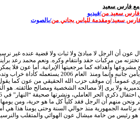
ة مع فارس سعيد
ق فارس سعيد
من
/
فيديو
 فارس سعيد/ومقدمة للياس بجاني
من
/
بالصوت
فاً ومؤكداً عن ميشال عون أن الرجل لا مبادئ ولا ثبات ولا قضية عنده
تختزنه من مركبات حقد وانتقام وكره. ونعم محمد رعد برأي
شروعها وأهدافه كما مرجعيتها الإيرانية. أما عون فلا يمك
يأمن جانبه وإنما ومنذ
العام 2006 يستعمله كأداة خر
وري عموماً. إن موقف حزب الله الحقيقي من عون كما يقول 
 وتدميرية ولا يرى إلا مصالحه الشخصية ومصالح طائفته. هو ا
نحن منهم أن الرجل فقد كلياً كل ما هو حرية، ومن يومها 
ية منذ حوالي السنة وحتى يومنا هذا هي أما منسقة 100% مع حزب الله أو ملق
ده هو رئيس من خامة ميشال عون الهوائي والمتقلب والنر