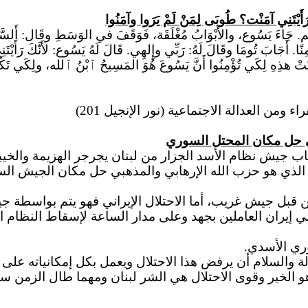
 رَأَيْتَنِي آمَنْت؟ طُوبَى لِمَنْ لَمْ يَرَوا وآمَنُوا
ا مَعَهُم. جَاءَ يَسُوع، والأَبْوَابُ مُغْلَقَة، فَوَقَفَ في الوَسَطِ وقَال:
أَلسَّ
مِنًا. أَجَابَ تُومَا وقَالَ لَهُ: رَبِّي وإِلهِي. قَالَ لَهُ يَسُوع: لأَنَّكَ رَأَي
وِّنَتْ هذِهِ لِكَي تُؤْمِنُوا أَنَّ يَسُوعَ هُوَ المَسِيحُ ٱبْنُ ٱلله، ولِكَي تَكُ
من العدالة الاجتماعية (نور الإنجيل 201)
ي حل مكان المحتل السوري
ا اللبناني اليوم انسحاب جيش نظام الأسد الجزار من لبنان يجرجر ا
ني، الذي هو حزب الله الإرهابي والمذهبي حل مكان الجيش ا
من قبل جيش غريب، أما الاحتلال الإيراني فهو يتم بواسطة ج
يران العاملين بجهد وعلى مدار الساعة لإسقاط النظام اللبنا
وري الأسدي.
ة والسلام أن يرفض هذا الاحتلال ويعمل بكل إمكانياته على 
ن هو الخير وقوى الاحتلال هي الشر لبنان ومهما طال الزمن 