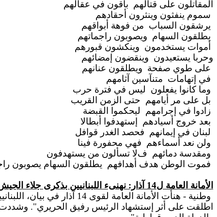
المقاتلون على
قتالهم
باقون
في عقالهم
سموم
ينفثون وينثرون أحقادهم
يرشقون السباب
من فوهة أبواقهم
يطلقون السهام
ويصوبون راجماتهم
أموات
يستخدمون
وينكشون
قبورهم
وحربا
يستعيدون
وينقضون
إمضائهم
على طوي
صفحة
ويطلقون
عنانهم
في إتهامات
متنآسين آثامهم
وما كانوا
يفعلون
ليس
في فترة حرب
بل على مر أيامهم
حتى الزمن القريب
زادوا في
إجرامهم
ليحكموا
القبضة
بعد خروج أسيادهم
إستهدفوا أبطاﻻ
لبنان في إيمانهم
فحصد الغدر قوافل
ولن نعد أسماءهم
فهي محفورة فينا
ومقدسة
دمائهم
ف
ﻻ تسألون من يستهدفون
فموت الوطن هدف أهدافهم
يطلقون السهام يصوبون راجم
الأمانة العامة ل14 آذار: نهنىء اللبنانيين بذكرى جلاء الجيش السوري
وطنية - هنأت الأمانة العا
اطلقت على أثر إستشهاد الرئيس رفيق الحريري". وشددت في 