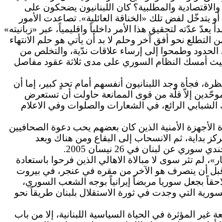
 والاقتصادية والمطلبية؟
كان
اللبنانيون يضحكون على
 يتدخّل لفض تلك «الخناقة العائلية». تصاعدت الأمور
ّ عدّته لتحقيق هذا الأمر داخلياً واقليمياً، عبر «زبانيته»
من التطلع نحو أفق آخر وحلم لا بد أن يأتي هو حلم الانتهاء
 الحدود وطمحوا إلى إرساء علاقات ندّية، والتخلص من
ل، حيث أمسك النظام السوري على مدى ثلاثة عقود مفاصل
ي في 14 شباط 2005، في جريمة أحدثت ثورة غير منتظرة، فجأة وجد اللبنانيون أنفسهم أمام تحدٍ كبير، إما أن
موحّدين إلاّ قلّة من قوى الممانعة حاولت أن تستعرض
اعقاً في 14 آذار 2005 في التوجّه الوطني وفي الحراك الشبابي الرائع، في الشعارات والصلوات وفي الاعلام
الأجهزة الأمنية الذين كان بعضهم يحب دعوة الصحافيين
كز بداية، ثم الانسحاب إلى البقاع ومن هناك وبعد
ن لبنان في 26 نيسان 2005.
»، لم تثر سوى لا مبالاة الاهالي الذين فرحوا باستعادة
قبل أن ينصرف هو الآخر من مقره في عنجر، في بيروت
اً بجعل سوريا مربضاً إيرانياً بوجه الشعب السوري،
ورية التي وجدت في ثورة الاستقلال بلبنان طريقاً نحو
غير المؤثرة في الحياة السياسية اللبنانية، إلا من باب