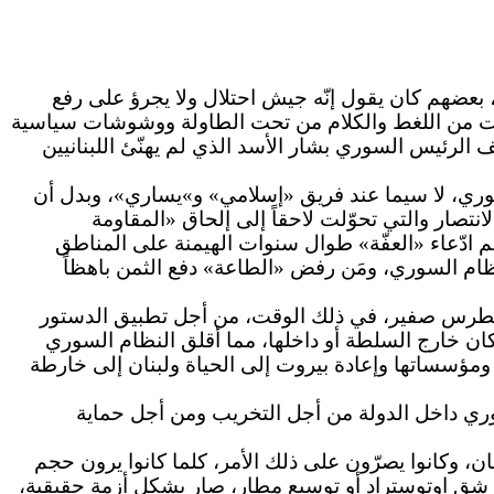
بعضهم كان يقول إنّه جيش احتلال ولا يجرؤ على رفع
نوات من اللغط والكلام من تحت الطاولة ووشوشات سياسية
ي طرحها على اللبنانيين وأوّلها موقف الرئيس السوري بشار الأسد الذي لم يهنّئ اللبنانيين
سوري، لا سيما عند فريق «إسلامي» و»يساري»، وبدل أن
نتصار والتي تحوّلت لاحقاً إلى إلحاق «المقاومة
ادّعاء «العفّة» طوال سنوات الهيمنة على المناطق
نظام السوري، ومَن رفض «الطاعة» دفع الثمن باهظاً
ه بطرس صفير، في ذلك الوقت، من أجل تطبيق الدستور
 كان خارج السلطة أو داخلها، مما أقلق النظام السوري
 ومؤسساتها وإعادة بيروت إلى الحياة ولبنان إلى خارطة
سوري داخل الدولة من أجل التخريب ومن أجل حماية
وري من لبنان، وكانوا يصرّون على ذلك الأمر، كلما كانوا يرون حجم
شق اوتوستراد أو توسيع مطار، صار يشكل أزمة حقيقية،