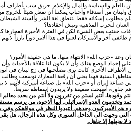
 بالعلم والسياسة والمال والإعلام. حريق شب بأطراف أمة
اق ولبنان من أصدقاء وأحباب يمكننا أن نفعل شيئاً للخرو
لم مطلوب إسكاته فقط لتنطق لغة الشر وألسنة الشيطان.
لعنان للحرب المذهبية ونبش أحقادها؟
أوقات خفتت بعض الشيء لكن في الفترة الأخيرة انفجارها 
ائفي آخر والأميركان لعبوا في هذا الامر دوراً بارزاً لأ
ن وعد «حزب الله» الانتهاء منها، ما هي حقيقة الأمور؟
 على إخماد الوضع هناك وأن لا يكون لنا علاقة بالأحداث و
عض الأطراف الأخرى كانت ترى مصلحتها في زج لبنان في أتون
ي المناطق السنية فهذا يعني أن رقعة المعارك توسعت وطالت
صناعة إيران أو «حزب الله» بل صناعة أميركية لأنهم لا ير
م جذوره أصبحت ضعيفة ولا يريدون إسقاطه سريعاً.
تم وقودها، أنتم لستم من تقررون ولا أنتم من يحدد معالم ال
وتخدمون العدو الإسرائيلي. أيها الاخوة، من يرسم مستقب
ره هم الأميركيون وحدهم. أعيدوا النظر في مواقفكم وفي 
التي وجهت الى الداخل السوري وكل هذه الرجال، هل بقي ش
ا يجهلها إلا جاهل.