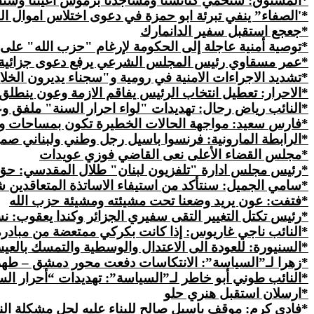
*
المشنوق
: سنحمي كنائسنا ومساجدنا برموش أعيننا وسنقط
*'الصفاء” ينفي تبرئة ابو حمزة في دعوى اختلاس اموال ال
*جعجع استقبل سفير الدانمارك
*
توصية
أمنية عاجلة إلى الحكومة لإرغام "حزب الله" على
*عمر مسقاوي رئيس المجلس الشرعي يرفع دعوى جزائية
*تشديد الاجراءات الامنية في رومية و"سجناء يديرون الخلايا
*الاحرار: تعطيل انتخاب الرئيس يفاقم الازمة وعون ين
*النائب رياض رحال: تهديدات "لواء احرار السنة" ملفق و
*
فارس
سعيد: مواجهة الحالات الخطيرة تكون بمساحات وط
*الرابطة المارونية: فرنسوا باسيل رجل وطني ولبناني صم
*مجلس القضاء الأعلى نعى القاضي فوزي عويدات
*رئيس مجلس ادارة "تلفزيون لبنان" طلال المقدسي: حق ال
*سامي الجميل: سنتأكد من استيفاء الاساتذة المتعاقدين
*فتفت:
عون
يريد وضعنا تحت مشيئته ومشيئة حزب الله
*
رئيس
تكتل التغيير التقى سفيري الجزائر وكندا يعقوب: 
*النائب ناجي غاريوس: إذا كانت بكركي ممتعضة من مبادرة
*السنيورة: للعودة الى الاعتدال والوسطية والتمسك بالع
*زهرا لـ”السياسة”: الانتكاسات دفعت محور دمشق – طهر
*النائب طوني أبو خاطر لـ”السياسة”: تهديدات “أحرار الس
*ارسلان استقبل هنري حلو
*فادي كرم: موقف باسيل صالح للبناء عليه لحل مشكلة الن