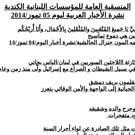
المنسقية العامة للمؤسسات اللبنانية الكندية
نشرة الأخبار العربية ليوم
05 تموز
/2014
ِليَّ يَا جَمِيعَ المُتْعَبِينَ والمُثْقَلِينَ بِالأَحْمَال، وأَنَا أُريْحُكُم
ين هي دموع تماسيح
ن جنرال الحالشية/نشرة أخبار اليوم/04 تموز/14
شيطان و الصراع مع إسرائيل ولّى منذ زمن وعام 2000 كان مأتم المقاوم
ياتية إلى الواجهة والأمن الوقائي يتعزز
وجرح والده وشقيقه
ود
متفجرات
ات مثل تلك الصادرة عن لواء أحرار السنة