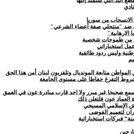
ع اليد التي ستمتد إليها
نادي
 الانسحاب من سوريا
 ضد "منتحلي صفة أعضاء الشرعي"
 الارهابية"
طلق من طموحات شخصية
عمل استخباراتي
نية وليس ردود طائفية
يم
مواطن متابعة المونديال وتلفزيون لبنان أمن هذا الحق
 شروط التفرغ حفاطا على مستوى الجامعة
نسمع ضجيجا غير مبرر ولا احد قارب مبادرة عون في العمق
 العماد عون فلتعلن ذلك
يش الإسلامي المسيحي
ان لتعميم الفوضى
نة” فبركات استخباراتية
ازحين