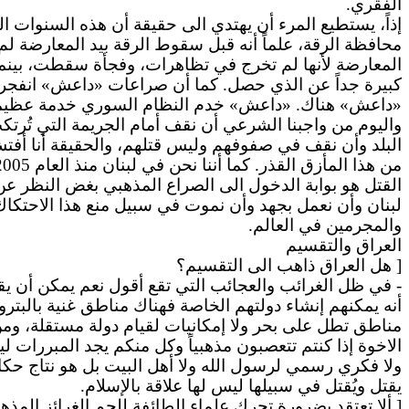
الفقري.
إذاً، يستطيع المرء أن يهتدي الى حقيقة أن هذه السنوات 
محافظة الرقة، علماً أنه قبل سقوط الرقة بيد المعارضة لم
المعارضة لأنها لم تخرج في تظاهرات، وفجأة سقطت، بينم
كبيرة جداً عن الذي حصل. كما أن صراعات «داعش» انفجرت 
«داعش» هناك. «داعش» خدم النظام السوري خدمة عظيمة ب
واليوم من واجبنا الشرعي أن نقف أمام الجريمة التي تُرتكب
البلد وأن نقف في صفوفهم وليس قتلهم، والحقيقة أنا أفتش 
القتل هو بوابة الدخول الى الصراع المذهبي بغض النظر عن
لبنان وأن نعمل بجهد وأن نموت في سبيل منع هذا الاحتكاك 
والمجرمين في العالم.
العراق
والتقسيم
[ هل العراق ذاهب الى التقسيم؟
-
في
ظل الغرائب والعجائب التي تقع أقول نعم يمكن أن يقسّ
أنه يمكنهم إنشاء دولتهم الخاصة فهناك مناطق غنية بالبترو
مناطق تطل على بحر ولا إمكانيات لقيام دولة مستقلة، وم
الاخوة إذا كنتم تتعصبون مذهبياً وكل منكم يجد المبررات ل
ولا فكري رسمي لرسول الله ولا أهل البيت بل هو نتاج 
يقتل ويُقتل في سبيلها ليس لها علاقة بالإسلام.
[ ألا تعتقد بضرورة تحرك علماء الطائفة
للجم
الغرائز المذه