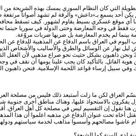
الطويلة التي كان النظام السوري يمسك بهذه الشريحة من 
 يكن أحد يسمع بـ«داعش» والرقة لم تشهد أصواتاً مرتفعة ضد
ا أي موقع عسكري بسيط يقاوم لشهور. كيف تسقط محافظة ب
فقط في وجه المعارضة وحتى الدولة في سوريا حينما تحتدم
ينما لم يخدم المعارضة بل ضربها ضربات مروّعة.
 اليوم في العراق باسم الدفاع عن المذهبية للدفاع عن الحق
ليل نهار عن الوسائل والطرق والأساليب والأشخاص الذين يم
من هذا المأزق القذر. كما أننا نحن في لبنان منذ العام 2005 ونحن ذاهبون بشكل حثيث ن
 هوية القاتل.
بالتأكيد
كان يجب علينا يومها أن نقف في وجه ا
وفي سبيل إرساء قواعد اللحمة الإسلامية. فنحن ذاهبون الى
م العراق لكن ما زلت أستبعد ذلك فليس من مصلحة العراقيين 
ل يفكرون بالاستحواذ عليها، وهناك مناطق أخرى جنوبية شيعي
ن هنا نقول إن التقسيم ليس في مصلحة كل أهل العراق. أقو
يقتل أخاه تحت عنوان الدفاع عن مذهبه اعلموا أن هذا المذه
حكام عاشوا مصالحهم وأسسوا مذاهب لخدمة سياستهم ودوله
بية لدى السنة كما الشيعة؟