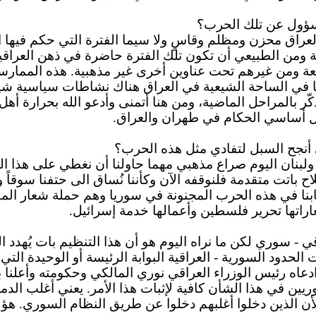
مسؤول عن تلك الحرب؟
لعراق محزن ومظلم وقاسٍ ولا سيما الفترة التي حكم فيه
ة ومن الطبيعي أن تكون تلك الفترة حاضرة في ذهن العر
عة ومن غيرهم تحت عناوين أخرى غير مذهبية.
هذه
الممارسا
 في الساحة الشيعية في العراق هناك نشاطات سياسية شيعي
بالمراحل الماضية، ومن هنا أتمنى وأدعو الله بحرارة أهل 
ل أساسي الحكام في طهران والعراق.
أنجح السبل لتفادي مثل هذه الحرب؟
لبنان اليوم صراع مذهبي مهما حاولنا أن نغطي على هذا ال
اح باتت متقدمة فلنوقفه الآن وكأننا نُساق الى حتفنا سوقاً و
شبابنا في هذه الحرب المجنونة في سوريا وهم حملة شعار ال
راتها تحرير فلسطين وأعمالها خدمة إسرائيل.
ي - سوري لكن ما نراه اليوم هو أن هذا التنظيم بات يُهدد
الحدود السورية - العراقية البوابة الرئيسة أو الوحيدة التي
اه رئيس الوزراء العراقي نوري المالكي وحكومته وأعلنا بص
ين في هذا الشأن كافية لإثبات هذا الأمر. يعني أغلب الدم
أن الذين دخلوا أغلبهم دخلوا عن طريق النظام السوري. ه