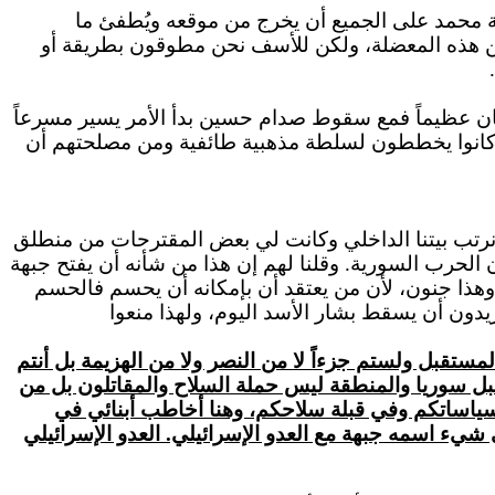
 محمد على الجميع أن يخرج من موقعه ويُطفئ ما
ج من هذه المعضلة، ولكن للأسف نحن مطوقون بطريقة أو
كان عظيماً فمع سقوط صدام حسين بدأ الأمر يسير مسرعاً
نهم كانوا يخططون لسلطة مذهبية طائفية ومن مصلحتهم أن
أن نرتب بيتنا الداخلي وكانت لي بعض المقترحات من منطلق
 الحرب السورية. وقلنا لهم إن هذا من شأنه أن يفتح جبهة
 وهذا جنون، لأن من يعتقد أن بإمكانه أن يحسم فالحسم
يدون أن يسقط بشار الأسد اليوم، ولهذا منعوا
مستقبل ولستم جزءاً لا من النصر ولا من الهزيمة بل أنتم
ل سوريا والمنطقة ليس حملة السلاح والمقاتلون بل من
سياساتكم وفي قبلة سلاحكم، وهنا أخاطب أبنائي في
يء اسمه جبهة مع العدو الإسرائيلي. العدو الإسرائيلي