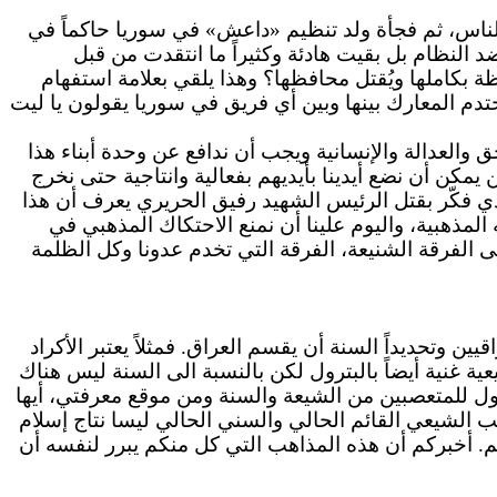
الناس، ثم فجأة ولد تنظيم «داعش» في سوريا حاكماً في
 النظام بل بقيت هادئة وكثيراً ما انتقدت من قبل
كاملها ويُقتل محافظها؟ وهذا يلقي بعلامة
استفهام
 المعارك بينها وبين أي فريق في سوريا يقولون يا ليت
 والعدالة والإنسانية ويجب أن ندافع عن وحدة أبناء هذا
كن أن نضع أيدينا بأيديهم بفعالية وانتاجية حتى نخرج
حو صراع مذهبي لأن العقل الذي فكّر بقتل الرئيس الشهيد رفيق الحريري يعرف أن هذا
لمذهبية، واليوم علينا أن نمنع الاحتكاك المذهبي في
 الفرقة الشنيعة، الفرقة التي تخدم عدونا وكل الظلمة
وتحديداً السنة أن يقسم العراق. فمثلاً يعتبر الأكراد
ة غنية أيضاً بالبترول لكن بالنسبة الى السنة ليس هناك
ل للمتعصبين من الشيعة والسنة ومن موقع معرفتي، أيها
ب الشيعي القائم الحالي والسني الحالي ليسا نتاج إسلام
م.
أخبركم
أن هذه المذاهب التي كل منكم يبرر لنفسه أن