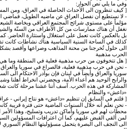
وفي ما يلي نص الحوار:
[ كيف تنظرون الى الأحداث الحاصلة في العراق، ومن ال
- لا نستطيع أن نفصل العراق عن ماضيه الطويل، فماضي ا
مؤلماً على مستوى شرائح المجتمع العراقي وبخاصة الشيع
نغفل أن هناك ممارسات من كل الأطراف من السنّة والشي
بل بالعكس كانت تعمل على استغلال واستثارة الحاضر. كما
كذلك في الساحة السنية السياسية هناك نشاطات كانت تذكّر 
الى حلول تُخرجنا من محنة المذاهب وصراعها وأقصد بشك
الحرب مذهبية
[
هل
تتخوفون من حرب مذهبية فعلية في المنطقة وما هي 
- نحن في حرب مذهبية فعلية، فالصراع في سوريا والعراق و
سوريا والعراق وأيضاً في لبنان فإن بوادر الاحتكام الى السل
والرابح الوحيد هم أعداء الأمة، ويحضرني انخراط أهلنا و
المشاركة في هذه الحرب.
آسف
أننا عشنا مرحلة كانت شعا
«داعش» والنظام
[ قلتم في السابق إن تنظيم «داعش» هو نتاج إيراني - عراق
- نحن نعلم أنه خلال السنوات الماضية حتى فترة قريبة كانت 
محطات لهم في سوريا وأماكن تدريب وتسليح، وهذا الأمر ادع
لمن ألقي القبض عليهم، كما أن اعترافات المسؤولين السوري
الى النجف الى البصرة يتحمل مسؤوليتها النظام السوري ل