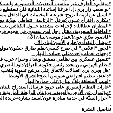
*
ميقاتي
: الظرف غير مناسب للتعديلات الدستورية ولنست
*بو صعب زار بري: إذا فرغنا إساتذة اللبنانية فلن نستطيع
*باسيل عن ازمة النزوح: شرعنة المخيمات في الداخل مستحي
*مكاري: اقتراح عــون يُعرقل "الرئاسة" نتعاطى بجدّية مع 
*المطران عطاالله: لإجراءات مشددة حــول الكنائس بعــ
*الداخلية السعودية: مقتل رجل امن سعودي في هجوم قرب
*قانصوه يعرّي عون!/عماد موسى/لبنان الآن
*ميشال البغدادي/حازم الأمين/لبنان الآن
*فجور “اعلامي” في صرح كنسي/بقلم طارق حسّون/موقع 
*وجهان لعملة واحدة/علي حماده- النهار
*تنسيق عسكري بين نظامي دمشق وبغداد وخبراء عرب في
*نظام الإيراني من يحدد رئيس حكومة العراق/داود البصري
*هل يجري بري اتصالات للاتفاق على مرشح تسوية يُنتخب في 23 تموز/اميل خوري/ا
*داعش تنظيم افتراضي/سوسن أبطح/الشرق الأوسط
*لهيب المنطقة يلفّ لبنان!/علي حماده/النهار
*غارات النظام السوري على جرود عرسال استدراج للبنان إل
*
مؤتمران
عن الأرض والهوية... ورؤيتان للرابطة المارونية 
*
أحرار
السنّة في خدمة مبادرة عون/اسعد بشارة/جريدة ال
تفاصيل النشرة