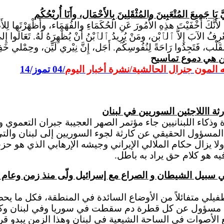
يَّ يَا جَمِيعَ المُتْعَبِينَ والمُثْقَلِينَ بِالأَحْمَال، وأَنَا أُريْحُكُم
َّكَ أَخْفَيْتَ هذِهِ الأُمُورَ عَنِ الحُكَمَاءِ والفُهَمَاء، وأَظْهَرْتَها لِلأَ
ْرِفُ الآبَ إِلاَّ ٱلٱبْن، ومَنْ يُرِيدُ ٱلٱبْنُ أَنْ يُظْهِرَهُ لَهُ.
تَعَالَوا
إِلي
لقَلْب، فَتَجِدُوا رَاحَةً لِنُفُوسِكُم. أَجَل،
إِنَّ
نِيْري لَيِّن، وحِمْلي خَ
ن هي دموع تماسيح
 المون جنرال الحالشية/نشرة أخبار اليوم
/04 تموز/14
زاء بعقول وذاكرة وذكاء اللبنانيين جاء مؤتمر الصهر العجيبة جبران ا
مسؤول الحقيقي عن كارثة لجوء السوريين إلى لبنان والتي ب
يه هو كلام حق يراد به باطل.
يطان و الصراع مع إسرائيل ولّى منذ زمن وعام 2000 كان مأتم المقاومة
يلي متفائلاً من الأوضاع السائدة في المنطقة، فكل ما يحصل ب
 مسؤول عن كل قطرة دم سقطت في سوريا وفي لبنان وكذ
الأصوات في الساحة الشيعية في لبنان وهذا الزمن يبدو قريب