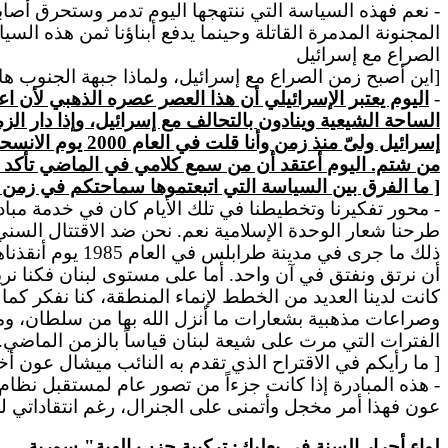
- نعم فهذه السياسة التي ننتهجها اليوم تدمر وستحرق أصاب
المجنونة المدمرة القاتلة وحينما يدفع أبناؤنا ثمن هذه الس
الصراع مع إسرائيل
[اين أصبح زمن الصراع مع إسرائيل، ولماذا جبهة الجنوب هاد
-
اليوم يعتبر الإسرائيلي أن هذا العصر عصره الذهبي لأن 
الساحة الشيعية وينادون بالتحالف مع إسرائيل، وإذا دار الز
إسرائيل ولىّ م
من شتم.
اليوم
أعتقد أن من سمع كلامي في الماضي تأكد منه
[ ما الفرق بين السياسة التي اتبعتموها سماحتكم في زمن ق
-
محور
تفكيرنا وتخطيطنا في تلك الأيام كان في خدمة مبادئن
طرحنا شعار الوحدة الإسلامية نعم. نحن ضد الاقتتال السني
ذلك ما جرى في 
أن نرتق ونفتق في آن واحد. أما على مستوى لبنان فكنا ن
كانت لدينا العديد من الخطط لإنماء المنطقة، كنا نفكر ك
وصراعات مذهبية بشعارات ما أنزل الله بها من سلطان، وم
الفترات التي مرت على شيعة لبنان قياساً بالزمن الماضي.
[ ما رأيكم في الاقتراح الذي تقدم به النائب ميشال عون أخ
- هذه المبادرة إذا كانت جزءاً من تصور عام لمستقبل نظا
عون فهذا أمر مخجل وأتمنى على الجنرال، رغم انتقاداتي لبع
لواء أحرار السنة في بعلبك: تركيبة حزب إلهية"-سورية