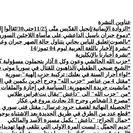
عناوين النشرة
*الزوادة الإيمانية/
إنجيل القدّيس متّى
11/25حتى30/
تَعَالَوا إ
*دموع جبران باسيل الداعشي على مأساة اللاجئين السوري
*بالصوت/تعليق للياس بجاني يتناول حالة الصهر جبران وعمه المو
*نشرة الأخبار باللغة العربية ليوم 04 تموز/14
*
نشرة
أخبارنا بالإنكليزية
*حزب الله الحالشي وعون وكل 8 آذار يتحملون مسؤولية كارثة االلاجئين السوريين في لبنان/الياس بجاني
*الشيخ
صبحي
الطفيلي/الذاهبون للقتال في سوريا موتى في سبيل ال
*لواء أحرار السنة في بعلبك: تركيبة حزب إلهية"-سورية
*مقتل 4 من عناصر “حزب الله” وجرح آخرين بكمين في القلمون بريف دمشق
*مانشيت جريدة الجمهورية: السياسة في إجازة والملفات الح
*من "حزب الله" الى "داعش"/يقال نت/فراس طلاس
*مصرع 3 اشخاص وجرح 28 بحادث مروع في عكار
*الحصيلة النهائية لقصف جرود عرسال: مقتل فتى سوري 
*قطع عدد من الطرق في طريق الجديدة بعد الاشتباه بوج
*جمال الجراح: "داعش" يكمل مسيرة الأسد والمالكي
*نديم الجميّل : ليست المرة الاولى التي نتلقى فيها تهديد