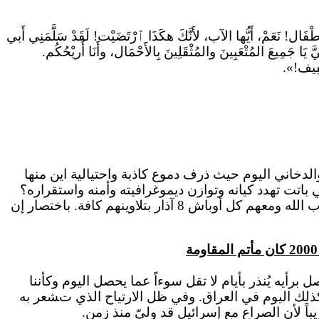
طْفَال! نَعَمْ، أَيُّها الآب، لأَنَّكَ هكَذَا ٱرْتَضَيْت! لَقَدْ سَلَّمَنِي أَبي
َّ يَا جَمِيعَ المُتْعَبِينَ والمُثْقَلِينَ بِالأَحْمَال، وأَنَا أُريْحُكُم.
فِيف!».
لتعموي والدخاني اليوم حيث ذرف دموع كاذبة واحتيالية اين منها
اتت تهدد كيانه وتوازن ديموغرافيته وأمنه واستقراره؟
الجواب بكل بساطة هو الحرب السورية التي اشعل نيرانها ولا يزال حكام الملالي الإيراني وجيشه الإرهابي الذي هو حزب الله ومعهم كل أوباش 8 آذار بتلاوينهم كافة. باختصار إن
رأيه يُنذر بأيام لا تقل سوءاً عما يحصل اليوم وكأننا
لك اليوم في العراق.
وفي
ظل الارتياح الذي تشعر به
اً لأن الصراع مع إسرائيل قد ولىّ منذ زمن.