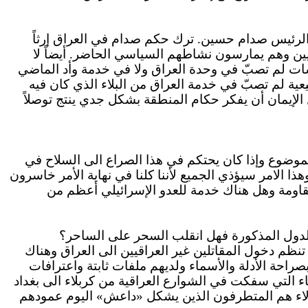
ا الرئيس صدام حسين.
ترك
حكم صدام في العراق إرثاً
اقيين وهم يمارسون نشاطهم السياسي الحاضر.
أيضاً
لا
ت لم تصبّ في وحدة العراق ولا في خدمة وأد الماضي
ة لم تصبّ في خدمة العراق من البلاء الذي كان فيه
الإيمان أن يفكر حكام المنطقة بشكل جدي ينتج توصلاً
موضوع وإذا كان يحتكم في هذا الصراع الى السلاح في
هذا الامر سيؤذي الجميع لأننا كلنا في نهاية الأمر خاسرون
مقاومة وهل هناك خدمة للعدو الإسرائيلي أعظم من
 الدول المذكورة فهل انقلب السحر على الساحر؟
 تنظم دخول المقاتلين غير العراقيين الى العراق وهناك
راحة الأدلة والأسماء ولديهم ملفات ثابتة واعترافات
اء التي سفكت في الشوارع العراقية من كربلاء الى بغداد
ؤلاء هم المتطرفون الذين يشكل «داعش» اليوم عمودهم