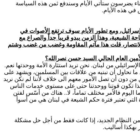
بناء يضرسون ستأتي الأيام وسندفع ثمن هذه السياسة
 في هذه الأيام.
إسرائيل، ومع تطور الأيام سوف ترتفع الأصوات في
ة الشيعية، وهذا الزمن يبدو قريباً جداً والصراع مع
الأيام أقيمت أعراس الانتصار، قلت هذا مآتم المقاومة وغضب من غضب وشتم
لأمين العام الحالي السيد حسن نصرالله؟
إسرائيلي من لبنان. نحن نريد استثارة الأمة ووحدتها نعم.
 ما نحاول أن نبنيه من علاقات بين المسلمين، ويشهد على
سوريين بشكل حاد لكن من دون أن تصل الأمور معهم الى خلاف لأننا لم نكن نريد
هذا تكون قوتنا ووحدتنا حتى على مستوى خدمات الناس
ا اليوم فالأمر مختلف
تماماً
، لا.. هناك من أسّس لفتن
التي تعتبر فترة حكم الشيعة في لبنان هي من أسوأ
 من النظام الجديد، إذا كانت فقط من أجل حل مشكلة
 بهكذا أساليب.