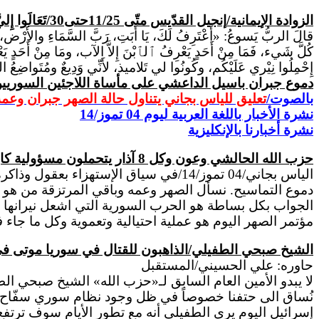
الزوادة الإيمانية/
إنجيل القدّيس متّى
11/25حتى30/
تَعَالَوا إِل
قالَ الربُّ يَسوعُ: «أَعْتَرِفُ لَكَ، يَا أَبَتِ، رَبَّ السَّمَاءِ والأَرْض، لأَن
كُلَّ شَيء، فَمَا مِنْ أَحَدٍ يَعْرِفُ ٱلٱبْنَ إِلاَّ الآب، ومَا مِنْ أَحَدٍ يَع
إِحْمِلُوا نِيْري عَلَيْكُم، وكُونُوا لي تَلاميذ، لأَنِّي وَدِيعٌ ومُتَواضِعُ ا
دموع جبران باسيل الد
ا
عشي على مأساة اللاجئين السوريي
بالصوت/
تعليق للياس بجاني يتناول حالة الصهر جبران وعمه
نشرة الأخبار باللغة العربية ليوم 0
4
تموز/14
نشرة أخبارنا بالإنكليزية
حزب الله الحالشي وعون وكل 8 آذار يتحملون مسؤولية كارثة االلاجئين السوريين في لبنان
الياس بجاني/04 تموز/14/في سياق الإسته
دموع التماسيح. نسأل الصهر وعمه وباقي المرتزقة من هو ال
مؤتمر الصهر اليوم هو عملية احتيالية وتعموية وكل ما جاء ف
الشيخ
صبحي
الطفيلي/الذاهبون للقتال في سوريا موتى في سبيل الش
حاوره: علي الحسيني/المستقبل
لا يبدو الأمين العام السابق لـ«حزب الله» الشيخ صبحي الطف
نُساق الى حتفنا خصوصاً في ظل وجود نظام سوري سفّاح
إسرائيل اليوم يرى الطفيلي أنه مع تطور الأيام سوف ترتفع 