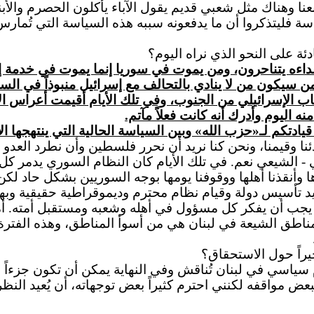
عنا وهناك مثل شعبي قديم يقول الآباء يأكلون الحصرم والأ
ياسة فليتذكروا أن ما يدفعونه سببه هذه السياسة التي تُمارس
ئة على النحو الذي نراه اليوم؟
اعداءه يتناحرون، ومن يموت في سوريا إنما يموت في خدمة 
من سيكون من لا ينادي بالتحالف مع إسرائيل منبوذاً في الساح
نذ زمن وأنا قلت في العام 2000 يوم الانسحاب الإسرائيلي من الجنوب، وفي تلك 
 اليوم وأدرك أنه كانت فعلاً مآتم.
يادتكم لـ«حزب الله» وبين السياسة الحالية التي ينتهجها ا
ا وقيمنا، ونحن كنا نريد أن نحرر فلسطين وأن نطرد العدو ال
 - الشيعي نعم. في تلك الأيام كان النظام السوري يدمر كل
مدينة طرابلس في العام 1985 يوم أنقذناها وأنقذنا أهلها ووقوفنا يومها بوجه ال
ريد تأسيس دولة وقيام نظام محترم وديموقراطية حقيقية وب
ما يجب أن يفكر كل مسؤول في أهله وشعبه ومستقبل أمته. أم
ناطق الشيعة في لبنان هي من أسوأ المناطق، وهذه الفترة 
يراً حول الاستحقاق؟
م سياسي في لبنان تُناقش وفي النهاية يمكن أن تكون جزءاً
ض مواقفه لكنني احترم كثيراً بعض توجهاته، أن يُعيد النظر