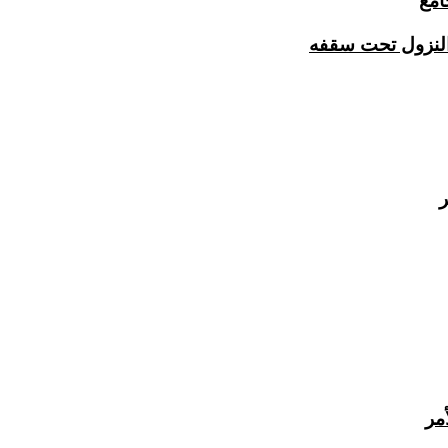
امع
النزول تحت سقفه
ر