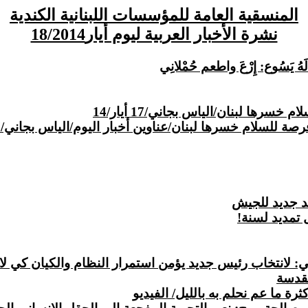
المنسقية العامة للمؤسسات اللبنانية الكندية
نشرة الأخبار العربية ليوم أيار18/2014
لَهُ يَسُوع: إِرْعَ واطعم حُمْلانِي
ئد جديد للجيش
تمديد لسنة!
لانتخاب رئيس جديد يؤمن استمرار النظام والكيان كي لا
مقدسة
 ما عم نحلم به بالليل/ الفيديو