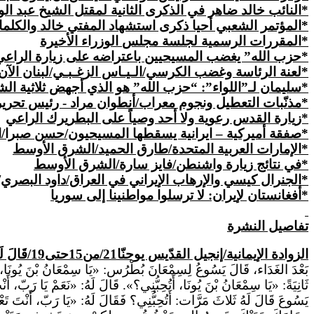
*النائب خالد ضاهر في الذكرى الثانية لمقتل الشيخ عبد الو
*المؤتمر الشعبي أحيا ذكرى استشهاد المفتي خالد والكلما
*المقررات الرسمية لجلسة
مجلس
الوزراء الأخيرة
*حزب الله” يغضب
المسيحيين
باعتراضه على زيارة الراع
*لعنة الرئاسة وغضب الكرسي/الـيـاس الزغـبـي/لبنان الآن
*سليمان لـ”اللواء”: “حزب الله” هو الذي أجهض ثلاثية الشع
*مذنّبات التعطيل ونجوم معراب/أنطوان مراد - رئيس تحرير إ
*زيارة القدس رعوية ولا أحد وصياً على البطريرك الراعي
*صفقة أميركية – ايرانية يسقطها المسيحيون/حسن صبرا/ا
*الإمارات العربية المتحدة/طارق الحميد/الشرق الأوسط
*في نتائج زيارة واشنطن/فايز سارة/الشرق الأوسط
*الجنرال كيسي والإرهاب الإيراني في العراق/داود البصري
*أفغانستان لإيران: لا ترسلوا مواطنينا إلى سوريا
تفاصيل النشرة
الزوادة الإيمانية/إنجيل القدّيس يوحنّا
21/من15حتى19/
قَالَ ل
بَعْدَ الغَدَاء، قَالَ يَسُوعُ لِسِمْعَانَ بُطْرُس: «يَا سِمْعَانُ بْنَ يُونَا، أَت
ثَانِيَةً: «يَا سِمْعَانُ بْنَ يُونَا، أَتُحِبُّنِي؟».
قَالَ
لَهُ: «نَعَمْ يَا رَبّ، أَنْ
يَسُوعَ قَالَ لَهُ ثَلاثَ مَرَّات:
أَتُحِبُّنِي
؟
فَقَالَ
لَهُ: «يَا رَبّ، أَنْتَ تَ