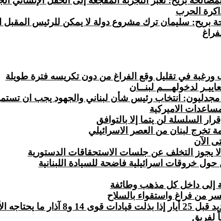
الحة بريح: نعبر التجربة المفجعة إلى الحقل الإنساني الج
اكرة الحرب
ة بريح: سليمان ترك مشروع دولة لا يمكن للرئيس المقبل 
لفراغ
ورغبة في تقليل وقع الفراغ من دون تكريسه فترة طويلة
ييـر لدخولهـــم لبنــان
ن مجدليون: انتخاب رئيس شأن لبناني والجهود يجب ان تستم
مساعدات الاميركية
ر السلسلة لن يتما إلا بالتوافق
 تخرج لبنان من العصر الاسرائيلي
ى الآن
 لا يجوز التخلف عن جلسات الاستحقاقات الدستورية
دية إلى داخل كل مذهب وطائفة
يسر من فراغ واستقواء بالسلاح
 يحتاجه الأمر
ً لفريق