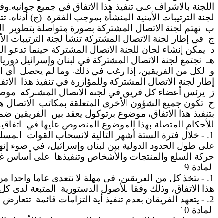
اللجنة بالاشراف على تنفيذ هذا الاتفاق في جميع جوانبه.وفي
لجنة الترتيبات الأمنية المنشأة بموجب الفقرة
(ج) أدناه. تت
ب
تهتم لجنة الاتصال المشتركة بصورة متواصلة بتطوير
ال
ج
في إطار لجنة الاتصال المشتركة تنشأ لجنة الترتيبات الأ
د
يمكن
إنشاء لجان للجنة الاتصال المشتركة حينما تدعو ال
هـ
تجتمع لجنة الاتصال المشتركة في لبنان وإسرائيل دوريا.
و
لكل من الفريقين، إذا رغب في ذلك، وما لم يحصل
أي ا
إطار لجنة الاتصال المشتركة وللمؤازرة في تنفيذ هذا
الاتف
ز
يرئس أعضاء كل فريق في لجنة الاتصال المشتركة
موظف
ح
تكون جميع الشؤون الأخرى المتعلقة بمكاتب
الاتصال ه
بتنفيذ هذا الاتفاق، موضوع برتوكول يعقد بين
الفريقين ضمن
للأحكام المتصلة بهذا الموضوع المنصوص عليها في
اتفاقي
1. - خلال فترة الستة أشهر التالية لانسحاب القوات
المسلح
على طول الحدود الدولية بين لبنان وإسرائيل، في
ضوء إنه
حركة السلع والمنتجات والأشخاص وتنفيذها
على أساس غير
لمادة
9
1. - يتخذ كل من الفريقين، في مهلة لا تتعدى عاما واحدا من دخول هذا الاتفاق حيز التنفيذ، جميع الاجراءات اللازمة لإلغاء المعاهدات والقوانين والأنظمة التي تعتبر
هذا الاتفاق، وذلك وفقا للأصول الدستورية
المتبعة لدى كل
2. - يتعهد الفريقان بعدم تنفيذ أية التزامات قائمة
تتعارض م
لمادة
10