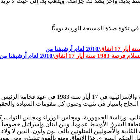
ُ يَدَيْكَ وآخَرُ يَشُدُّ لَكَ حِزامَكَ، ويَذْهَبُ بِكَ إِلى حَيْثُ لا تُرِيد». 
 تلاوة صلاة المسبحة الوردية يوميًّا.
نة
أيار
17
اتفاق
2010/
لعام
أرشيفنا
من
سلام
فرصة
1983
سنة
أيار
17
اتفاق
/
2010
لعام
أرشيفنا
من
يتذكر لبنان اليوم اتفاق 17 أيار الذي وقعته الدولتا
ن النجاح بامتياز في تثبيت وصون كل مقومات السيادة والح
بناني، ورئاسة الجمهورية، ومجلس الوزراء ومجلس النواب، كم
طقة الشرق الأوسط عموماً، وبين لبنان وإسرائيل خصوصاً. 
اذبة والأصوليين المتلونين بألف لون ولون، الذين لا ولاء عن
الحكم السوري هذا الاتفاق ومنع بالقوة تنفيذه، ومن يعود إ