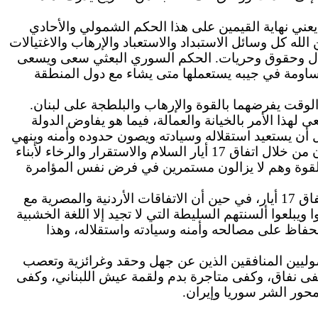
 يعني نهاية القيمين على هذا الحكم الشمولي والأحادي
 أو خوف من الله كل وسائل الاستبداد والاستعباد والإرهاب والاغتيالات
عدل وحقوق وحريات. الحكم السوري البعثي سعى ويسعى
ومساومة في جيبه يستعملها متى يشاء مع دول المنطقة
الوقت يفرضهما بالقوة والإرهاب والبلطجة على لبنان.
هذا الأمر بالخيانة والعمالة، فيما هو يفاوض الدولة
ا. إن اتفاق 17 أيار كان فرصة ذهبية للبنان من أجل أن يستعيد استقلاله وسيادته ويصون حدوده وأمنه وينهي
لبنان من خلال اتفاق 17 أيار السلام والاستقرار والرخاء لأبناء
بالقوة وهم لا يزالون مستمرين في فرض نفس المؤامرة
الجازم سوريا لن تحصل من إسرائيل في أي وقت وتحت أي ظرف على اتفاق سلام أفضل شروطاً وبنوداً من اتفاق 17 أيار، في حين أن الاتفاقات الأردنية والمصرية مع
مون اتفاق 17 أيار أن يخرسوا ويبلعوا ألسنتهم السليطة التي لا تجيد إلا اللغة الخشبية
لحفاظ على مصالحه وأمنه وسيادته واستقلاله، وهذا
لمقاومة والأصوليين المنافقين الذين عن جهل وحقد وغرائزية وتعصب
. كفى نفاق، وكفى متاجرة بدم ولقمة عيش اللبناني، وكفى
محور الشر سوريا وإيران.