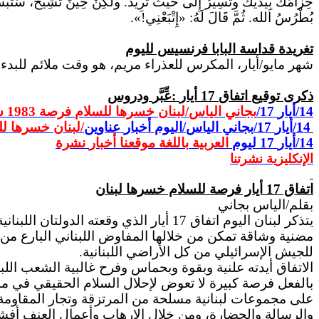
حِزَامَكَ بِيَدَيْكَ وتَسِيرُ إِلى حَيْثُ تُرِيد.
ولكِنْ
حِينَ تَشِيخ، سَتَبْسُط
بُطْرُسُ الله. ثُمَّ قَالَ لَهُ: «إِتْبَعْنِي!».
تغريدة قداسة البابا فرنسيس لليوم
شهر مايو/أيار، المكرس للعذراء مريم، هو وقت ملائم للبدء في
ذكرى
توقيع
اتفاق
17
أيار
:
عِّبَّر
ودروس
/14
أيار
/17
بجاني
الياس
/
لبنان
خسرها
للسلام
فرصة
1983
س
/14
أيار
/17
بجاني
الياس
/
اليوم
أخبار
عناوين
/
لبنان
خسرها
لل
/14
أيار
17
ليوم
العربية
باللغة
موقعنا
أخبار
نشرة
الإنكليزية
نشرتنا
اتفاق 17 أيار فرصة للسلام
خسرها
لبنان
بقلم/الياس بجاني
مضنية وشاقة تمكن من خلالها المفاوض اللبناني البارع م
للجيش الإسرائيلي من كل الأراضي اللبنانية.
الاتفاق أيدته علنية وبقوة وبحماس وفرح غالبية الشعب الل
بالفعل فرصة كبيرة لا تعوض لإحلال السلام الحقيقي في من
على مجموعات لبنانية مسلحة من المرتزقة وتجار المقاومة الك
والرسالة والحضارة، ومن خلال الإرهاب وأعمال العنف أفشل 