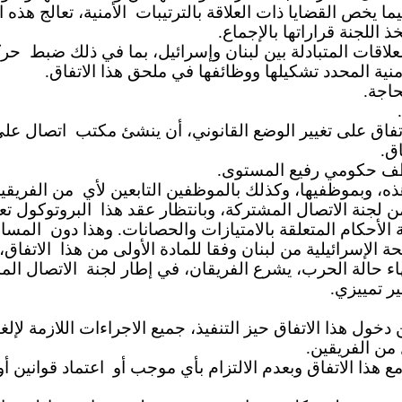
ما يخص القضايا ذات العلاقة بالترتيبات
الأمنية، تعالج هذه 
خذ اللجنة قراراتها بالإجماع.
علاقات المتبادلة بين لبنان وإسرائيل، بما في ذلك ضبط
حرك
منية المحدد تشكيلها ووظائفها في ملحق هذا الاتفاق.
حاجة.
تفاق على تغيير الوضع القانوني، أن ينشئ مكتب
اتصال على 
اق.
 حكومي رفيع المستوى.
ذه، وبموظفيها، وكذلك بالموظفين التابعين لأي
من الفريقي
 لجنة الاتصال المشتركة، وبانتظار عقد هذا
البروتوكول تع
ة الأحكام المتعلقة بالامتيازات والحصانات. وهذا دون
المساس
ة الإسرائيلية من لبنان وفقا للمادة الأولى من هذا
الاتفاق،
اء حالة الحرب، يشرع الفريقان، في إطار لجنة
الاتصال الم
 تمييزي.
 من الفريقين.
ع هذا الاتفاق وبعدم الالتزام بأي موجب أو
اعتماد قوانين أ