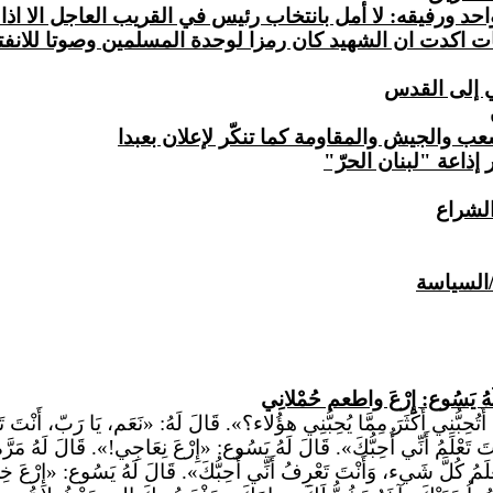
احد ورفيقه: لا أمل بانتخاب رئيس في القريب العاجل الا اذا
ت اكدت ان الشهيد كان رمزا لوحدة المسلمين وصوتا للانفتا
ي إلى القدس
ب والجيش والمقاومة كما تنكّر لإعلان بعبدا
ذاعة "لبنان الحرّ"
لشراع
/السياسة
َهُ يَسُوع: إِرْعَ واطعم حُمْلانِي
ُحِبُّنِي أَكْثَرَ مِمَّا يُحِبُّنِي هؤُلاء؟».
قَالَ
لَهُ: «نَعَم، يَا رَبّ، أَنْتَ تَ
تَ تَعْلَمُ أَنِّي أُحِبُّكَ». قَالَ لَهُ يَسُوع: «إِرْعَ نِعَاجِي!». قَالَ لَهُ مَرَّ
عْلَمُ كُلَّ شَيء، وَأَنْتَ تَعْرِفُ أَنِّي أُحِبُّكَ». قَالَ لَهُ يَسُوع: «إِرْعَ 