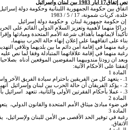
نص إتفاق17 ايار 1983 بين لبنان واسرائيل
اتفاق
بين حكومة الجمهورية اللبنانية وحكومة دولة إسرائيل
خلدة، كريات شمونة، 17 / 5 / 1983
إن حكومة جمهورية لبنان
و حكومة دولة إسرائيل
دراكا منهما لأهمية وتعزيز السلام الدولي القائم على الحري
تأكيداً لايمانهما بأهداف شرعة الأمم المتحدة ومبادئها وإ
بناء على اتفاقهما على إعلان إنهاء حالة الحرب بينهما،
رغبة منهما في إقامة أمن دائم ما بين بلديهما وتلافي
التهديد
رغبة منهما في إقامة علاقاتهما المتبادلة وفقا لما نص عليه
وبعد ان زودتا مندوبيهما المفوضين الموقعين أدناه
بصلاحيات
إتفقتا على الأحكام الآتية:
المادة
1
1. - يتعهد كل من الفريقين باحترام سيادة الفريق الآخر واستقلاله السياسي وسلامة أراضيه، ويعتبر أن
2. - يؤكد الفريقان أن حالة الحرب بين لبنان وإسرائيل
أنهي
3. - عملا بأحكام الفقرتين الأولى والثانية، تتعهد
اسرائيل بأ
المادة
2
في ضوء مبادئ ميثاق الأمم المتحدة والقانون الدولي،
يتعه
المادة
3
رغبة في توفير الحد الأقصى من الأمن للبنان ولإسرائيل،
يق
الاتفاق.
المادة
4