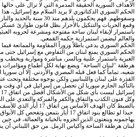
الأهداف السورية الحقيقة المدمرة التي لا تزال على حالها د
الحكم
السوري الدكتاتوري لا يريد السلام مع إسرائيل، هذا 
وسقوطهم. فهم يحكمون بلد
وقمع الحريات والتنكيل بالأحرار بظل قانون طوارئ عسك
باستمرار لإبقاء لبنان ساحة مفتوحة ومشرعة لحروبه العبثي
والعالم ليضمن استمرارية حكمه القمعي.
الحكم السوري يدعي باطلاً وزوراً المقاومة والممانعة فيما
الحكم
السوري يمنع لبنان من التفاوض مع إسرائيل حتى من خل
هرطقة "لبنان الساحة" ويضع نهاية لكل أطماع ومؤامرات وك
شعبه، تماماً كما فعل قبله المصري والأردني.
إلا
أن سوريا ا
القذرة على لبنان واللبنانيين ولكن بوجوه مختلفة وتحت عن
بالتأكيد
إسرائيل ليست بأي شكل من الأشكال أفضل من اتفاق 17 أيار.
وكل فنون الكذب والنفاق والكفر والفبركة والتعدي على الغ
بالضبط كان الهدف الأساس من اتفاق 17 أيار الذي للأسف أفشله النظام السوري.
حبذا لو تطالع بنود اتفاق 17 أيار ب
يهاجمونه وينعتون الذين أنجزوه بالخيانة والعمالة، في حي
لبنان هرطقة الساحة وأكياس الرمل.
من
حق اللبناني أن ين