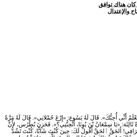
 كان هناك توافق
ح والإعتدال
عْلَمُ أَنِّي أُحِبُّكَ». قَالَ لَهُ يَسُوع: «إِرْعَ حُمْلانِي». قَالَ لَهُ مَرَّةً
ةً ثَالِثَة: «يَا سِمْعَانُ بْنَ يُونَا، أَتُحِبُّنِي؟». فَحَزِنَ بُطْرُس، لأَنَّ
خِرَافِي!
أَلحَقَّ
ٱلحَقَّ أَقُولُ لَكَ: حِينَ كُنْتَ شَابًّا، كُنْتَ تَشُدُّ