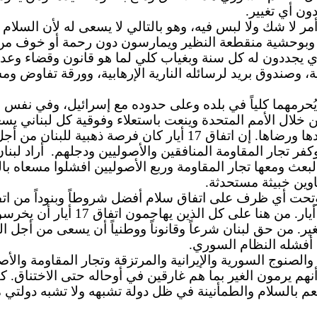
ون أي تغيير.
أمر لا شك ولا لبس فيه، وهو بالتالي لا يسعى له لأن السلام
هم منذ 30 سنة بالحديد والنار وبوحشية منقطعة النظير ويمارسون دون رحمة
ري يجددون له كل سنة وبغياب كلي لما هو قانون وقضاء و
ة، وصندوق بريد لرسائله النارية الإرهابية، وورقة تفاوض 
 يُحرمهما كلياً في بلده وعلى حدوده مع إسرائيل، وفي نفس 
ال الأمم المتحدة وينعت باستعلاء وفوقية كل لبناني يسعى ل
العبرية باستمرار علنية وبالسر، مباشرة ومواربة ويخطب ودها ورضاه
فر تجار المقاومة المنافقين والأصوليين ودجلهم.
أراد
لبعث ومعها تجار المقاومة وربع الأصوليين افشلوا مسعاه 
اوين خبيثة مستحدثة.
من
هنا على كل الذين يهاج
ير.
من
حق لبنان شرعاً وقانوناً ووطنياً أن يسعى من أجل ا
تمعن وتفحص كل الأبواق والصنوج السورية والإيرانية والمرتزقة وتجار ا
ن أنهم يرمون الغير بما هم غارقين في أوحاله حتى الاختناق
عم بالسلام والطمأنينة في ظل دولة تشبهه ولا تشبه دولتي 