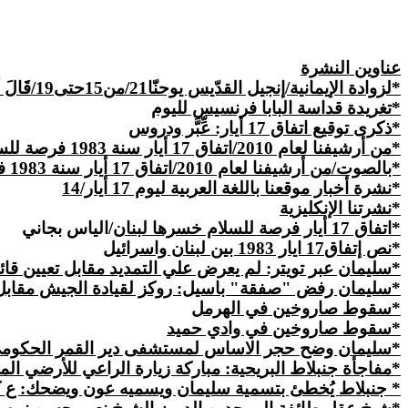
عناوين النشرة
*لزوادة الإيمانية/إنجيل القدّيس يوحنّا
21/من15حتى19/
قَالَ 
*تغريدة قداسة البابا فرنسيس لليوم
*
ذكرى
توقيع اتفاق 17 أيار: عِّبَّر ودروس
*من أرشيفنا لعام 2010/اتفاق 17 أيار سنة 1983 فرصة للسلام خسرها لبنان/الياس بجاني/17 أيار/14
*بالصوت/من أرشيفنا لعام 2010/اتفاق 17 أيار سنة 1983 فرصة للسلام خسرها لبنان/عناوين أخبار اليوم/الياس بجاني/17 أيار/14
*نشرة أخبار موقعنا باللغة العربية ليوم 17 أيار/14
*نشرتنا الإنكليزية
*اتفاق 17 أيار فرصة للسلام خسرها لبنان
/الياس بجاني
*نص إتفاق17 ايار 1983 بين لبنان واسرائيل
*سليمان عبر تويتر: لم يعرض علي التمديد مقابل تعيين قا
*سليمان رفض "صفقة" باسيل: روكز لقيادة الجيش مقابل 
*سقوط صاروخين في الهرمل
*
سقوط
صاروخين في وادي حميد
*سليمان وضح حجر الاساس لمستشفى دير القمر الحكومي: 
*مفاجأة جنبلاط البريحية: مباركة زيارة الراعي للأرضي ال
* جنبلاط يُخطئ بتسمية سليمان ويسميه عون ويضحك: ع كثرة