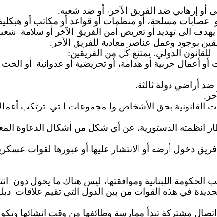
ي
أو إرهابي ضد الفريق الآخر، أو ضد شعبه.
عصابات مسلحة، أو منظمات أو قواعد أو مكاتب أو هيكلية ت
يهدف الى تهديد أو تعريض أمن الفريق الآخر أو سلامة
شعبه 
قين بوجود وعمل عناصر معادية للفريق الآخر.
للقانون
الدولي، يمتنع كل من الفريقين:
 أو أعمال حربية أو هدامة، أو تحريضية أو عدوانية
أو الحث ع
 أراضي دولة ثالثة.
خر.
ات القانونية بحق الأشخاص والمجموعات التي
ترتكب أعمالا
طار انظمته الدستورية، عن أي شكل من أشكال الدعاوة المعاد
فريق دخول أرضه أو الانتشار عليها أو عبورها لقوات عسكرية
 الحكومة اللبنانية وموافقتها، ليس هناك ما يحول دون
انت
جديدة في هذه القوات من بين الدول التي تقيم علاقات
دبل
ة اتصال مشتركة تبدأ ممارسة وظائفها من وقت انشائها وتكون 