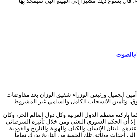
قَالَ يَسُوعُ ذلِكَ مُشيرًا إِلى المِيتَةِ الَّتِي سَيُمَجِّدُ بِهَا
/
بالصوت
ن اللبنانية والإسرائيلية في 17 أيار سنة 1983 في عهد فخامة الرئيس أمين الجميل ورئيس الوزراء شفيق الوزان بعد مفاوضات
قوق، وتأمين الانسحاب الكامل والسلمي غير المشروط
ا باركته معظم الدول العربية وكل دول العالم الحر، وكان
إلا أن الحكم السوري البعثي ومن خلال تأثيره السرطاني
دهم للبنان الإنسان والكيان والهوية والتاريخ والقومية
لى أحداث ووثائق تلك الحقبة من التاريخ يدرك تماماً