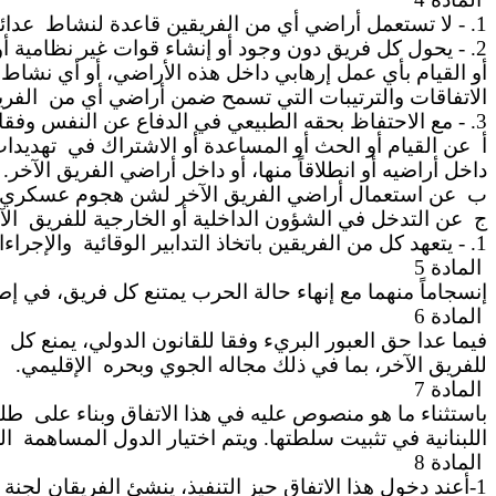
1. - لا تستعمل أراضي أي من الفريقين قاعدة
لنشاط
عدائ
2. - يحول كل فريق دون وجود أو إنشاء قوات غير نظامية أو
أو القيام بأي عمل إرهابي داخل هذه الأراضي، أو أي نشاط 
الاتفاقات والترتيبات التي تسمح ضمن أراضي أي من
الفري
3. - مع الاحتفاظ بحقه الطبيعي في الدفاع عن النفس
وفقا
أ
عن القيام أو الحث أو المساعدة أو الاشتراك في
تهديدات
داخل أراضيه أو انطلاقاً منها، أو داخل أراضي الفريق الآخر.
ب
عن استعمال أراضي الفريق الآخر لشن هجوم عسكري ضد
ج
عن
التدخل في الشؤون الداخلية أو الخارجية للفريق
الآ
1. - يتعهد كل من الفريقين باتخاذ التدابير الوقائية
والإجراء
المادة
5
إنسجاماً منهما مع إنهاء حالة الحرب يمتنع كل فريق، في إ
المادة
6
فيما عدا حق العبور البريء وفقا للقانون الدولي، يمنع كل
للفريق الآخر، بما في ذلك مجاله الجوي وبحره
الإقليمي.
المادة
7
باستثناء ما هو منصوص عليه في هذا الاتفاق وبناء على
طلب
اللبنانية في تثبيت سلطتها. ويتم اختيار الدول المساهمة
ال
المادة
8
1-أعند دخول هذا الاتفاق حيز التنفيذ، ينشئ الفريقان لجن