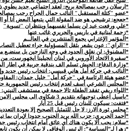
*شيخ عقل طائفة الموحدين
الدروز
الشيخ نعيم حسن نوه بمص
*ارسلان رحب بمصالحة بريح: لعقد اجتماعي جديد يطوي ذ
*
عضو
"كتلة المستقبل" النائب جمال الجراح رحب بمصالح
*جعجع: ترشيحي هو ضد
المقولة
التي يتبعها البعض أنا أو ا
*علي ورفعت
عيد
لن يسلما نفسيهما وينتظران "تسوية"
*زحمة لبنانية في باريس والحريري غائب عنها
*المؤتمر الإغترابي يجمع المنتشرين في العالــم
*"الراي": عون يشعر بثقل المسؤولية جراء تعطيل النصاب 
*
المشنوق
: لن نغلق الحدود في وجه النازحين بل سنضـع معا
*سفيرة الاتحاد الأوروبي في لبنان أنجيلينا ايخهورست، م
*وزارة الدفاع: الجيش تسلم الف بندقية حربية في اطار ال
*النائب في حركة أمل هاني قبيسي: انتخاب رئيس جديد وإقرا
*عضو هيئة الرئاسة في "حركة أمل" خليل حمدان: المقاومة
*المجلس الشرعي أسف لعدم إنتخاب رئيس للجمهورية حت
*اللواء ريفي تفقد الطفلة تالا جمعة في مستشفى النيني:
*باسيل اعطى توجيهاته بتقديم 3 شكاوى الى مجلس الامن حول خروقات اسرائيلية فاضحة للسيادة اللبنانية
*فتفت: سيكون للبنان رئيس قبل 25 أيار
*مجلس ثورة الارز: لا حل للتمثيل الصحيح إلا بعودة التعد
*أحمد الحريري: حزب الله يريد الجنوب حدودا لإيران بما ت
*
سلام
: يجب ألا يكون هناك أي عائق أمام انتخاب رئيس جديد قبل 25 أيار إذا بذلت قيادات قوى 14 و8 آذار ما
*زهرا لـ”السياسة”: الرئيس الوفاقي لا يمكن أن يكون تابعا