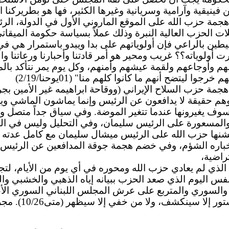
جمة حزب الله على الموقع الماروني الأول في الدولة، ال
ات الحزب العالية النبرة وذلك عملاً بسياسة حكومة الميقات
يطين بالراعي فإن أولوياتهم على بدا ويبدو باستمرار هي ف
ت أولوياته؟؟ غريب ومحير هو أمر قادتنا وأحبارنا ورعاتنا وا
ومهم وأوجاعهم ولقمة عيشهم وأمنهم، وكل يوم يمر نتأكد ب
هم
خرجوا ليتضح أنهم ما كانوا كلهم منا" (01يوحنا/2/19)
ة حزب السلاح الإيراني (ووقاحة ابراهيمه غير الأمين بجري
هم حقيقة لا يدافعون عن الرئيس وإنما يماشون الماشي وير
وف يغيرونها عندما تتغير الموضة. وفي سياق جداً متصل وف
 والمسعورة على الرئيس سليمان، وفي التحليل وليس في الم
نها حزب الله على الرئيس ميشال سليمان مع كامل عدته و
وأخباره الشؤم، وفي خضم هجمة جوقة المدافعين عن الرئي
راضية،
 لم يعادي حزب الله ومحوره في أي يوم من الأيام، لتجميله 
س اليوم الذي صعد الحزب ببيانه إياه الذهبي والخشبي و
 والسوري والمتربع على عرش المجلس اللبناني السوري ال
نكشف، ولا من خفي إلا سيظهر (متى10/26). مجرد سؤال ليس بالطبع بريئاً!! فهل من جواب؟... وسامحونا