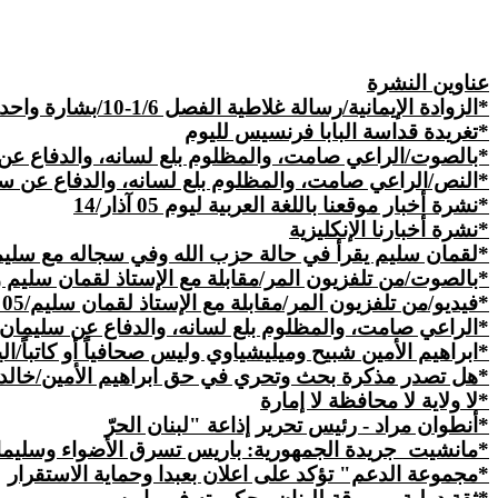
عناوين النشرة
*الزوادة الإيمانية/
رسالة غلاطية الفصل 1/6-10/بشارة واحدة
*
تغريدة قداسة البابا فرنسيس لليوم
*بالصوت/الراعي صامت، والمظلوم بلع لسانه، والدفاع عن سليمان
*النص/الراعي صامت، والمظلوم بلع لسانه، والدفاع عن سليمان م
*نشرة أخبار موقعنا باللغة العربية ليوم 05 آذار/14
*
نشرة
أخبارنا الإنكليزية
*لقمان سليم يقرأ في حالة حزب الله وفي سجاله مع سلي
*بالصوت/من تلفزيون المر/مقابلة مع الإستاذ لقمان سليم ومقدمة 
*فيديو/من تلفزيون المر/مقابلة مع الإستاذ لقمان سليم/05 آذار14
*الراعي صامت، والمظلوم بلع لسانه، والدفاع عن سليمان 
*ابراهيم الأمين شبيح وميليشياوي وليس صحافياً أو كاتباً/ا
*هل تصدر مذكرة بحث وتحري في حق ابراهيم الأمين/خال
*لا
ولاية
لا محافظة لا إمارة
*أنطوان مراد - رئيس تحرير إذاعة "لبنان الحرّ
*مانشيت
جريدة
الجمهورية: باريس تسرق الأضواء وسليما
*مجموعة الدعم" تؤكد على اعلان بعبدا وحماية الاستقرار