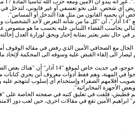
مع أبسط
تعريض أي شخص، على نحو تعسفي أو غير قانوني، لتدخل في خص
 أن يحميه القانون من مثل هذا التدخل أو المساس".
قانونياً، رأى المحامي حسن حلواني، في حديث خاص لموقع "14 آذار"، أن "كل ما من
لتالي يحاسب القضاء اللبناني عليه بحسب ما هو منصوص عليه
ر في حال نشر يعتبر بمثابة إخبار ويحق لوزارة العدل إحالته
 الحال مع الصحافي الأمين الذي رفض في مقاله الوقوف أما
ار الى إلقاء القبض عليه وسوقه الى المحكمة لإتخاذ ما 
إلى ذلك، اعتبرت الصحافية في جريدة "المستقبل" فاط
جوا في المهنة، وهم فقط أدوات معروف أين يجري كتابات مقال
ن تصويب أقلامهم الصفراء وإستخدام أي إسلوب لتتهجم عليه 
عض الأجهزة المخابراتية".
م قطيش، فلفت في تعليق كتبه في صفحته الخاصة على "فايسب
براهيم الأمين تقع في مقالات اخرى، حين لعب دور الامتداد 