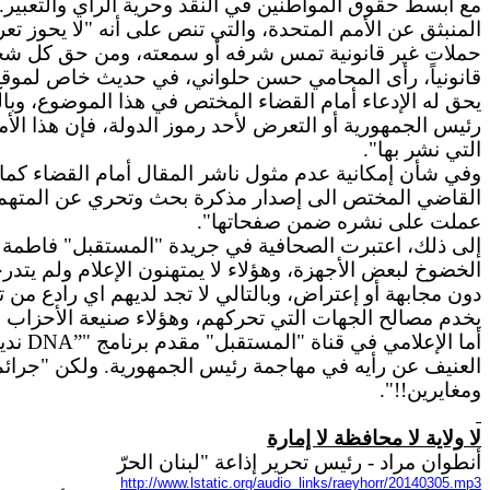
المنبثق عن الأمم المتحدة، والتي تنص على أنه "لا يحوز 
حملات غير قانونية تمس شرفه أو سمعته، ومن حق كل شخص
يحق له الإدعاء أمام القضاء المختص في هذا الموضوع، وبا
رئيس الجمهورية أو التعرض لأحد رموز الدولة، فإن هذا الأم
التي نشر بها".
وفي شأن إمكانية عدم مثول ناشر المقال أمام القضاء كما
القاضي المختص الى إصدار مذكرة بحث وتحري عن المتهم ليص
عملت على نشره ضمن صفحاتها".
الخضوخ لبعض الأجهزة، وهؤلاء لا يمتهنون الإعلام ولم يتدر
دون مجابهة أو إعتراض، وبالتالي لا تجد لديهم اي رادع م
يخدم مصالح الجهات التي تحركهم، وهؤلاء صنيعة الأحزاب وب
أما الإعلامي في قناة "المستقبل" مقدم برنامج "”
DNA
ندي
العنيف عن رأيه في مهاجمة رئيس الجمهورية. ولكن "جرائم" ا
ومغايرين!!".
لا
ولاية
لا محافظة لا إمارة
أنطوان مراد - رئيس تحرير إذاعة "لبنان الحرّ
http://www.lstatic.org/audio_links/raeyhorr/20140305.mp3