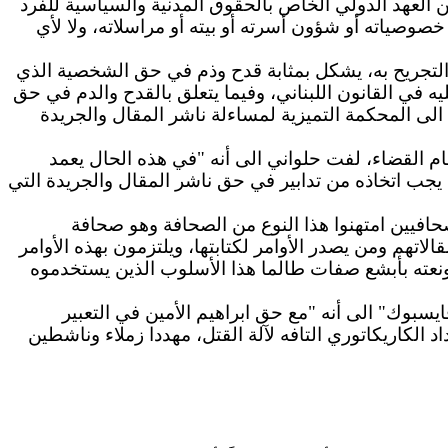
 حقوق المواطنين في النقد وحرية الرأي والتعبير..". غير أنه يبدو أن الأمين ومعه حزب الله تناسيا المادة 17 من العهد الدولي الخاص بالحقوق المدنية والسياسية للفرد
وصياته أو شؤون أسرته أو بيته أو مراسلاته، ولا لأي
 شأنه التعرض لأحد الشخصيات والتجريح به، يشكل بمثابة قدح وذم في حق الشخصية الذي
 في القانون اللبناني، وفيما يتعلق بالقدح والدم في حق
 الى المحكمة التميزية لمساءلة ناشر المقال والجريدة
م القضاء، لفت حلواني الى أنه "في هذه الحال يعمد
يجب اتخاذه من تدابير في حق ناشر المقال والجريدة التي
مة حوحو، في حديث خاص لموقع "14 آذار" أن "هناك بعض الصحافيين امتهنوا هذا النوع من الصحافة وهو صحافة
اتهم ومن يصدر الأوامر لكتابتها، ويلتزمون بهذه الأوامر
ونعته بأبشع صفات طالما هذا الأسلوب الذين يستخدموه
وك" الى أنه "مع حق ابراهيم الأمين في التعبير
الكاريكاتوري التافه لآلة القتل، مهددا زملاء وناشطين