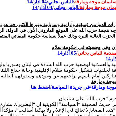
سليمان موجة ومارقة
/الياس بجاني/04 آذار/14
يمان موجة ومارقة/
الياس بجاني/04 آذار/14
ه هجمة حزب الله على الموقع الماروني الأول في الدولة، ا
لحزب العالية النبرة وذلك عملاً بسياسة حكومة الميقاتي المنت
ان وفي وضعيته في حكومة سلام
مقدمة للياس بجاني
/05 آذار14
عية والعملانية لوضعية حزب الله الشاذة في لبنان وسوريا ول
 لخلفيات تشكيل حكومة سلام الإقليمية وحالة خداع اللبناني
شاركين أمام ناسهم تراجعهم عن وعودهم وسقوفهم العالية ا
وجة ومارقة
وجة ومارقة/في جريدة السياسة/اضغط هنا
جوم “حزب الله” على سليمان
المطران سمير مظلوم في حديث لصحيفة “السياسة” الكويتية إن “البط
القضايا لا تعالج في الإعلام ولا بهكذا أساليب”، مؤكداً 
الحكومة يجب أن تحصل على ثقة المجلس حتى تؤمن الاستحق