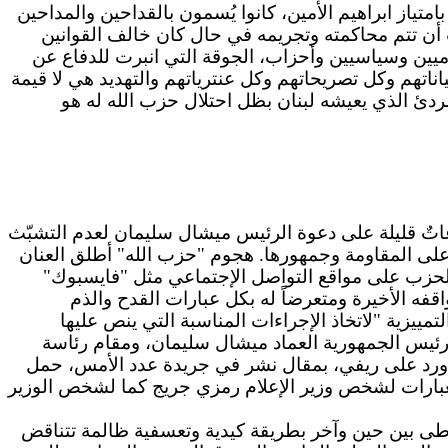
لشبيح بامتياز ابراهيم الأمين، كانوا يُسمون بالقداحين والمداحين
أن تتم محاكمته وتجريمه في حال كان خالف القوانين
لاميين وسياسيين وأحزاب، الجوقة التي انبرت للدفاع عن
اناتهم وكل تصريحاتهم وكل عنترياتهم والتهديد هي لا قيمة
لردئ الذي يعيشه لبنان بظل احتلال حزب الله له هو
تٌ قليلة على دعوة الرئيس ميشال سليمان لعدم التشبّث
م على المقاومة وجمهورها. هجوم "حزب الله" أطلق العنان
حزب على مواقع التواصل الإجتماعي مثل "فايسبوك"
قفه الأخيرة ومتعرضاً له بكل عبارات القدح والذم
مييزية "لاتخاذ الإجراءات المناسبة التي ينص عليها
 رئيس الجمهورية العماد ميشال سليمان، ومقام رئاسة
 ورد على ريفي، بمقال نشر في جريدة عدد الأمس، حمل
ى العبارات لشخص وزير الإعلام رمزي جريج كما لشخص الوزير
عاطى بين حين وآخر بطريقة كيدية وتعسفية ظالمة تتناقض