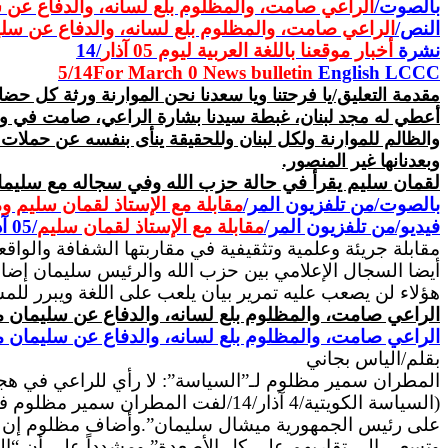
بالصوت/
الراعي صامت، والمظلوم بلع لسانه، والدفاع عن 
النص/
الراعي صامت، والمظلوم بلع لسانه، والدفاع عن سل
نشرة
أخبار موقعنا باللغة العربية ليوم 0
5
آذار
/14
5
/14
For March 0
News bulletin
English LCCC
أعطي له مجد لبنان، غبطة سيدنا بشارة الراعي، صامت في وج
والظالم للموارنة ولكل لبنان وللحقيقة ينأى بنفسه عن حملات ا
وبعدنانها غير المنصور.
لقمان سليم يقرأ في حالة حزب الله وفي سجاله مع سليم
بالصوت/من تلفزيون المر/
مقابلة مع الإستاذ لقمان سليم و
فيديو/من تلفزيون المر/
مقابلة مع الإستاذ لقمان سليم
/05 آذار14
مقابلة جريئة وعلمية وتثقيفية في مقاربتها الشفافة والواق
أيضا السجال الإعلامي بين حزب الله والرئيس سليمان إضافة
هؤلاء لن يصعب عليه تمرير بيان يلعب على اللغة ويبرر للم
الراعي صامت، والمظلوم بلع لسانه، والدفاع عن
سليمان
م
الراعي صامت، والمظلوم بلع لسانه، والدفاع عن
سليمان
م
بقلم/الياس بجاني
المطران سمير مظلوم لـ”
السياسة
”: لا رأي للراعي في ه
(السياسة الكويتية/4 آذار/14/لفت 
على رئيس الجمهورية ميشال سليمان”.وأضاف مظلوم إن “هذه 
وتسعى إلى تقاربهم على كل الأصعدة” ومشدداً على أن “