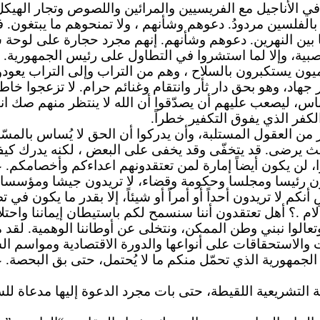
ي الأناجيل مع الفريسيين والمرائين واللصوص وتجار الهيكل، ل
بالفلسين مردودُ. دعوهم
وشأنهم ،
ولا تمنحوهم ما يبتغون.
اد ما بين النهرين. دعوهم وشأنهم. إنهم مجرد حجارة على لوح
ية، وإلا لما استشروا في التطاول على رئيس الجمهورية. إ
دميون يستكبرون
بالسلاح ،
وهم من التراب وإلى التراب يعود
ار جهاد، وهو بحق دار ثأر وانتقام وغنائم حرام. لا تزعجوا
خاطر
، ليصعب عليهم أن يصدّقوا أن الله لا ينتظر منهم صك انتما
لكفر الذي يفوق التكفير خطراً.
 من العقول المستلبة، وأن يدركوا أن الحق لا يُساس بالمسّاس
ث يرضى. قد يتخفّى وقد يخفى على
البعض ،
لكنه يدرك كيف 
، لن يكون أيضاً إمارة لمن تعتقدونهم اعداءكم وأخصامكم. ع
ن رئيسا ومجلسا وحكومة وقضاء، لا تريدون جيشا ومؤسس
نكم لا تريدون أحداً أو أمراً أو شيئاً، إلا بقدر ما يكون
لام .
؟ أهل تعتقدون أننا سنسمح لكم باستيطان إيماننا واحتلا
تعالوا نبني وطن الممكن، ونتخلى عن أوطاننا الوهمية. لقد م
 والاستحقاقات على أنواعها والدورة الاقتصادية ومواسم ا
لجمهورية الذي تحمّل منكم ما لا يُحتمل، حتى بق البحصة
لتشريعية اللقيطة، حتى بات مجرد الدعوة إليها مدعاة للسخر