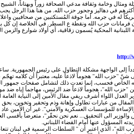
من هم على شاكلة ومثال وخامة وثقافة مدعي الصحافة زوراً وبهتاناً، ا
 أكثرهم في دهاليز وجحور حزب الله.
من
هنا هذا الرجل يجب 
 شريكاً له في جرمه. أما جوقة المُستكتبين من صحافيين واع
ذون فرمانات حزب الله ونقطة ع السطر. في الخلاصة إن كل بي
اللبنانية المحكية يُسمون زقاقية، أي أولاد شوارع والزمن ا
http:
ً إلى الواجهة مشكلة التطاول على رئيس الجمهورية. ساعا
نّ "حزب الله" هجوماً لاذعاً عليه، معتبراً أن كلامه تهجّ
امه الخاص فحسب، إنما تعدت ذلك لتشامل صفحات جمهور ال
"حزب الله"، هجوماً لاذعاً ضد الرئيس، مهاجماً إياه ضد موا
العدل اللواء أشرف ريفي مقال الأمين إلى النيابة العامة الت
 المقال من عبارات تطاول وإهانة وذم وتحقير وتخوين، بحق
لإساءة للمؤسسات العسكرية والأمني". غير أن الأمين عاد
ئيس والوزير الى التحقيق... نعم نحن نحقّر"، متعرضاً بأقس
دته المسؤول عنها أمام القضاء اللبناني.
حزب الله"، الذي اعتبر أن " السلطات الرسمية في لبنان تت