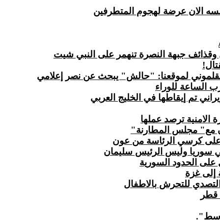
 نفسه الان عرضة لهجوم المتطرفين
قذائف جبهة النصرة تنهمر على النبي شيت
ب الساعة للوراء
لإيراني تم إيقاطها في الخليج العربي
 الامنية ترصد عملها
ن مع" مجلس المطارنة"
 على كرسي الرئاسة من عون
ي سوريا وليس الرئيس سليمان
 على الحدود السورية
 إلى غزة
 التصدي للتحرش بالاطفال
 قطر
وسط".