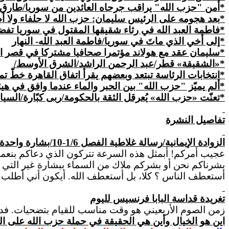
*أمن "حزب الله" يراقب جرحاه العائدين من سوريا/طارق
*
بعد
هجومه على الرئيس سليمان: حزب الله لا حلفاء ولا 
*فاطمة العبد الله في رثاء شقيقها المقتول في سوريا ت
*إلى أخي الذي
ماتَ
في سوريا/فاطمة العبد الله- النهار
*سليمان عقد مع هولاند مؤتمرا صحافيا مشتركا في قصر الال
*«الشقيقة» قطر/عبد الرحمن الراشد/الشرق الأوسط/
*انتخابات الرئاسة تبتعد وبعضهم يقرأ اتفاق القاهرة خطّ
*ألم يميّز "حزب الله" بين الحبر والماء عندما وافق في هيئ
*تعنّت «حزب الله» يُعرقل الثقة بالحكومة/ربى كبّارة/السي
تفاصيل النشرة
الزوادة الإيمانية/
رسالة غلاطية الفصل 1/6-10/بشارة واحدة
عجيب
أمركم! أبمثل هذه السرعة
تتركون
الذي دعاكم بنعم
بشرناكم نحن أو بشركم ملاك من السماء ببشارة غير التي ب
أستعطف الناس ؟ كلا، بل أستعطف الله. أيكون أني أطلب 
تغريدة قداسة البابا فرنسيس لليوم
زمن الصوم الأربعيني هو
وقت
مناسب للقيام بتضحيات. فدع
اين هو الخيال وأين هي الحقيقة في حملة حزب الله على ا