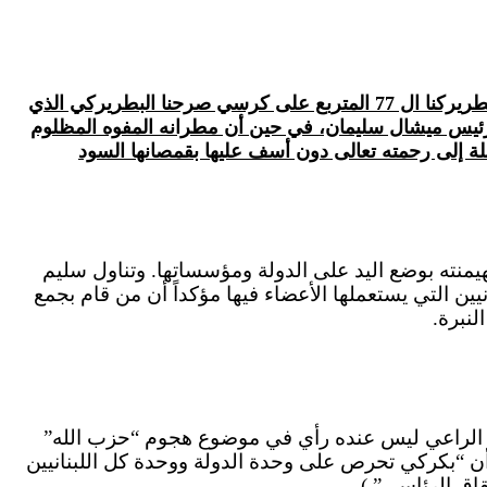
مقدمة التعليق/يا فرحتنا ويا سعدنا نحن الموارنة ورثة كل حضارات الدنيا من فينيقية وآرامية وسريانية وغيرها الكثير، فها هو بطريركنا ال 77 المتربع على كرسي صرحنا البطريركي الذي
لرئيس ميشال سليمان، في حين أن مطرانه المفوه المظلوم
قلة إلى رحمته تعالى دون أسف عليها بقمصانها السود
هيمنته بوضع اليد على الدولة ومؤسساتها. وتناول سليم
ين التي يستعملها الأعضاء فيها مؤكداً أن من قام بجمع
لنبرة.
ريرك بشارة الراعي ليس عنده رأي في موضوع هجوم “حزب الله”
أن “بكركي تحرص على وحدة الدولة ووحدة كل اللبنانيين
اق الرئاسي”.)