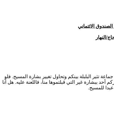
الصندوق الائتماني
اج/النهار
جماعة
تثير البلبلة بينكم وتحاول تغيير بشارة المسيح.
فلو
كم أحد ببشارة غير التي قبلتموها منا، فاللعنة عليه. هل أنا
بدا للمسيح.