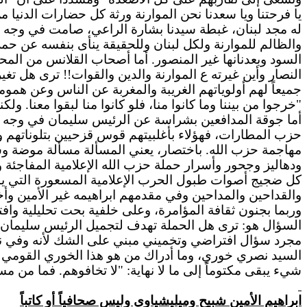
له مجد لبنان، غبطة سيدنا بشارة الراعي، صامت في وجه ه
والظالم للموارنة ولكل لبنان وللحقيقة ينأى بنفسه عن حمل
السود وبعدنانها غير المنصور. أما أصحاب القلانس من المح
النصار وأين غيرته ع الموارنة والدين والقوات!! ترى هل تغير
جميعاً لهم أولوياتهم الغريبة والمغربة عن الناس وعن هم
"
خرجوا
من بيننا وما كانوا منا، فلو كانوا منا لبقوا معنا.
ولكن
أما جوقة المدافعين بشراسة عن الرئيس سليمان في وجه هجم
حزب المطارات، فهؤلاء بأغلبيتهم قوس قزحيين بتلوناتهم و
مهاجمة حزب الله.
باختصار
، يعني المسألة مسألة موضة وس
ودهاليز وجحور وأسرار حملة حزب الله الإعلامية المفاجئة
كل ضجيج أصوات طبول الحرب الإعلامية المسعورة التي يش
والقداحين والمداحين وفي مقدمهم ابراهيمه غير الأمين 
وربما بجنون ثقافة المؤامرة، وعلى خلفية بحت تحليلية وافت
السؤال
هو: ترى هل الحملة تهدف لتجميل الرئيس سليمان الذي
مجرد سؤال افتراضي وتخميني مبني على الشك لأنه وفي نف
السيد نصري خوري، وما أدراك من هو هذا الخوري القومي
شيء يبقى مكتوماً إلى ما لا نهاية: "لا تخافوهم.
فما
من مستور إلا سي
ابراهيم الأمين شبيح وميليشياوي وليس صحافياً أو كاتباً