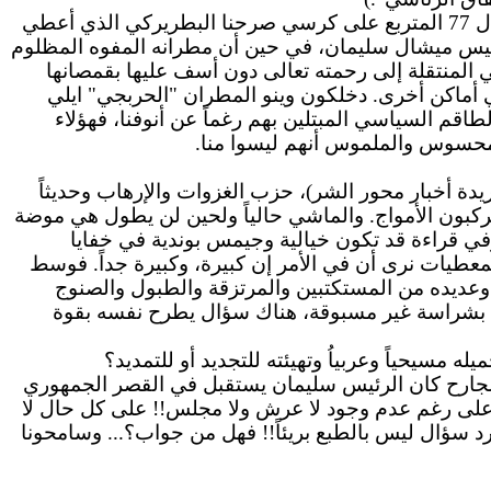
يا فرحتنا ويا سعدنا نحن الموارنة ورثة كل حضارات الدنيا من فينيقية وآرامية وسريانية وغيرها الكثير، فها هو بطريركنا ال 77 المتربع على كرسي صرحنا البطريركي الذي أعطي
رئيس ميشال سليمان، في حين أن مطرانه المفوه المظلوم
ي المنتقلة إلى رحمته تعالى دون أسف عليها بقمصانها
ي أماكن أخرى. دخلكون وينو المطران "الحربجي" ايلي
لطاقم السياسي المبتلين بهم رغماً عن أنوفنا، فهؤلاء
المحسوس والملموس أنهم ليسوا منا.
دة أخبار محور الشر)، حزب الغزوات والإرهاب وحديثاً
كبون الأمواج.
والماشي
حالياً ولحين لن يطول هي موضة
ي قراءة قد تكون خيالية وجيمس بوندية في خفايا
عطيات نرى أن في الأمر إن كبيرة، وكبيرة جداً. فوسط
عديده من المستكتبين والمرتزقة والطبول والصنوج
س بشراسة غير مسبوقة، هناك سؤال يطرح نفسه بقوة
مسيحياً وعربياُ وتهيئته للتجديد أو للتمديد؟
الجارح كان الرئيس سليمان يستقبل في القصر الجمهوري
أعلى رغم عدم وجود لا عرش ولا مجلس!!
على
كل حال لا