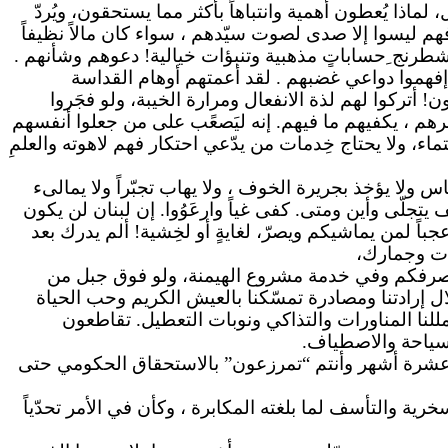
ماذا يُعطون أهمية وانتباهاً بأكثر مما يستحقون، ويُردّ
 فهم ليسوا إلا صدى لصوت
سيّدهم ،
سواء كان مالاً نظيفاً
ة شطرنج ِحساباتٍ مذهبية
وتنبؤات
خيالية! دعوهم وشأنهم .
فهموا دواعي غضبهم . لقد أعمتهم أوهام القداسة
ون!
أتركوا
لهم لذة الانفعال ومرارة الخيبة، ولو فجَروا
هم ،
يكفيهم ما فيهم. إنه ليَصعًب على من جعلوا أنفسهم
ء، ولا يحتاج خِدمات من يدّعي احتكار فهم لاهوته والعلمِ
 ولا يؤخذ بجريرة الخوف ، ولا يهاب تجبّراً ولا يمالىء
يتجلّى وأين ومتى. كفى غياً وارعَوُوا. إن لبنان لن يكون
جباً لمن يماشيكم ويصرّ،
لغايةٍ
أو لخِشية!
ألم
يدرك بعد
ات وجمارك،
 في تصرفكم وفي خدمة مشروع الهيمنة، ولو فوق جبل من
ل إرادتنا ومصادرة تمسّكنا بالعيش الكريم وحب الحياة
للنا المناورات
والتذاكي
ونوبات التعطيل. تقاطعون
لسياحة والاصطياف.
. عشرة أشهر وأنتم “تمرزعون” بالاستحقاق الحكومي حتى
ية والتأسف لما بلغته المكابرة ، وكأن في الأمر تحدّياً