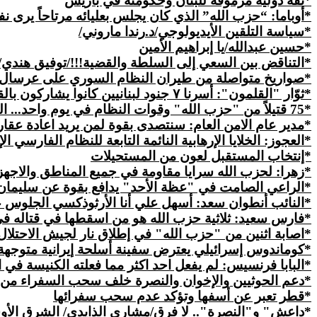
*ثقة دولية مرموقة للبنان وحكومته في باريس
*أوباما: “حزب الله” الذي كان يجلس بعليائه مرتاحاً يرى
*
سياسة
التلقين الأيديولوجي/د.
رندا
ماروني/
*حسين عبدالله/يا إبراهيم الأمين
*التناقض بين السعي إلى السلطة والقضية!!!/
توفيق
هندي/
*صواريخ متواصلة من طيران النظام السوري على عرسال و
*ثوّار "القلمون": أسرنا ٧ جنود لبنانيين كانوا يشاركون بالقتال!
*75 قتيلاً من "حزب الله" وقوات النظام في يوم واحد... القلموني لموقعنا: "حالش" يبحث عن نصر إعلامي
*مدير عام الامن العام: سنتصدى بقوة لمن يريد اعادة عقار
*العجوز: الخلايا الإرهابية النائمة التابعة للنظام الفارسي ا
*إنتخاب المستقبل لعون من المستحيلات
*زهرا: لحزب الله سرايا مقاومة في جميع المناطق والاجهزة
*الراعي الصامت في "
عظة
الأحد" يدافع بقوة عن سليما
*النائب أنطوان سعد: أسهل علي أنا الأرثوذكسي الجلوس
*فارس سعيد: ثلاثية حزب الله هو من اسقطها في قتاله ف
*اصابة اثنين من "حزب الله" في إطلاق نار لجيش الاحتلال
*كوماندوس إسرائيلي يعترض سفينة أسلحة إيرانية متوجهة
*البابا فرنسيس: لم يفعل احد اكثر مما فعلته الكنيسة في
*دعم الحوثيين والإخوان والنصرة خلف سحب السفراء من
*قطر تعبر عن أسفها وتؤكد عدم سحب سفرائها
*داعش" و"النصرة".. لا فرق/مشاري الذايدي/ الشرق الأ