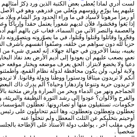
لست أدري لماذا يُعطى بعض الكتبة الذين ورد ذِكرُ أمثالهم ف
عليهم بما يورّم رؤوسهم ويُعلي من قدرهم، وهو في الأصل 
أو رمزاً مرهوناً لأسياد في ما وراء الحدود وبرّ الشام وبل
إذا بَغوا وفحَشوا، فلأن لديهم شعوراً يعتمل حقداً
وإرباكاً
وعصب
والعصمة والنصر الآتي من السماء، فغاب عن بالهم أنهم آ
وفجّروا وقاتلوا وقَتلوا وقُتلوا، في ما يصوّرونه ويتصوّرونه د
حزباً لله دون سواهم من خلقه، وصنّفوا أنفسهم بأشرف الناس
بغيبه، بينما الآخرون في جهالة جهلاء. إنه لعمري شيء من ا
نعم، يصعب عليهم أن يعودوا إلى أديم الأرض بعد نفاذ البخار
دعياًّ ولا يخضع لابتزاز. الحق يعرف
موضعه
ويختار موقعه حي
ولاية لولي، ولن يكون محافظة لدولة نظام القمع، واطمئنوا
أنكم لا تريدون ميثاقا ودستورا ووطنا ودولة وقانونا.
لا
تريدو
لا تريدون حرية وتنوعا
وازدهارا
وحياة؟ ألم يدرك ذاك البعض أ
الجماجم ونهر من الدماء وبحر من المرارة وأرض مثخنة
بالآ
والفرح والالوان؟
عودوا
إلى رشد الثورة النظيفة والبريئة، و
حكومات، تستقيلون
منها
أو تصادرونها. تعطّلون المؤسسات
تعطلون وتعطلون وتعطلون، وها أنتم تتحاملون على رئيس ا
أوحيتم بتخلّيكم عن الثلث المعطل ولم تتخلّوا عنه
وفي مقلب
آخر ،
يواظب دولة الأستاذ على الإطاحة بالجلسة ا
شخصياً .