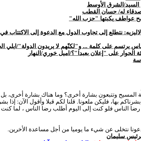
 السيد/الشرق الأوسط
أصدقاء له/ حسان القطب
فضح عواطف
يكبتها
"حزب الله"
يزيه: نتطلع إلى تجاوب الدول مع الدعوة إلى الاكتتاب في 
 تماس يرتسم على
كلمة .
.. و"لكنّهم لا يريدون الدولة"/ايلي الح
ة الحوار على "إعلان بعبدا"؟/اميل خوري/النهار
اسة
ة المسيح وتتبعون بشارة أخرى؟ وما هناك بشارة أخرى، بل
شرناكم بها، فليكن ملعونا.
قلنا
لكم قبلا وأقول الآن: إذا بشر
رضا الناس فلو كنت إلى اليوم أطلب رضا
الناس ،
لما كنت ع
ونا نتخلى عن شيء ما يوميا من أجل مساعدة الأخرين.
لرئيس سليمان