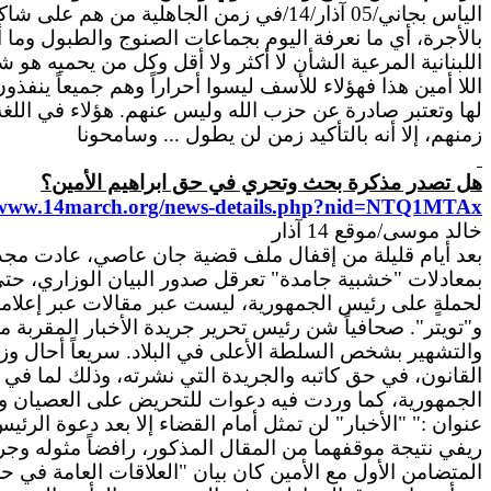
الياس بجاني/05 آذار/14/في زمن الجاهلية 
بالأجرة، أي ما نعرفة اليوم بجماعات الصنوج والطبول وما
اللبنانية المرعية الشأن لا أكثر ولا أقل وكل من يحميه هو
اللا أمين هذا فهؤلاء للأسف ليسوا أحراراً وهم جميعاً ينف
لها وتعتبر صادرة عن حزب الله وليس عنهم. هؤلاء في اللغة 
زمنهم، إلا أنه بالتأكيد زمن لن يطول ... وسامحونا
هل تصدر مذكرة بحث وتحري في حق ابراهيم الأمين؟
//www.14march.org/news-details.php?nid=NTQ1MTAx
خالد
موسى/موقع 14 آذار
بعد
أيام قليلة من إقفال ملف قضية جان عاصي، عادت مجددا
بمعادلات "خشبية جامدة" تعرقل صدور البيان الوزاري، حتى ش
لحملةٍ على رئيس الجمهورية، ليست عبر مقالات عبر إعل
و"تويتر".
صحافياً
شن رئيس تحرير جريدة الأخبار المقربة من 
والتشهير بشخص السلطة الأعلى في البلاد. سريعاً أحال وزير 
القانون، في حق كاتبه والجريدة التي نشرته، وذلك لما في
الجمهورية، كما وردت فيه دعوات للتحريض على العصيان وا
عنوان :" "الأخبار" لن تمثل أمام القضاء إلا بعد دعوة الر
ريفي نتيجة موقفهما من المقال المذكور، رافضاً مثوله وجري
المتضامن
الأول مع الأمين كان بيان "العلاقات العامة في 